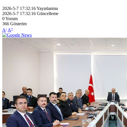
2026-5-7 17:32:16
Yayınlanma
2026-5-7 17:32:16
Güncelleme
0
Yorum
366
Gösterim
-
+
A
A