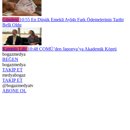
Gündem
10:55
En Düşük Emekli Aylığı Fark Ödemelerinin Tarihi
Belli Oldu
Kampüs Life
10:48
ÇOMÜ’den Japonya’ya Akademik Köprü
bogazmedya
BEĞEN
bogazmedya
TAKİP ET
medyabogaz
TAKİP ET
@bogazmedyatv
ABONE OL