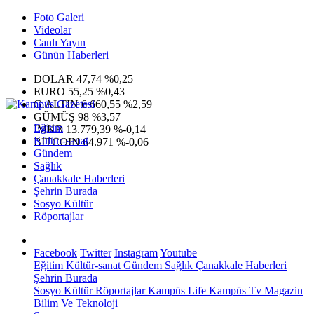
Foto Galeri
Videolar
Canlı Yayın
Günün Haberleri
DOLAR
47,74
%0,25
EURO
55,25
%0,43
G.ALTIN
6.660,55
%2,59
GÜMÜŞ
98
%3,57
Eğitim
IMKB
13.779,39
%-0,14
Kültür-sanat
BITCOIN
64.971
%-0,06
Gündem
Sağlık
Çanakkale Haberleri
Şehrin Burada
Sosyo Kültür
Röportajlar
Facebook
Twitter
Instagram
Youtube
Eğitim
Kültür-sanat
Gündem
Sağlık
Çanakkale Haberleri
Şehrin Burada
Sosyo Kültür
Röportajlar
Kampüs Life
Kampüs Tv
Magazin
Bilim Ve Teknoloji