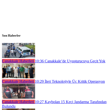
Son Haberler
Çanakkale Haberleri
10:36
Çanakkale’de Uyuşturucuya Geçit Yok
Çanakkale Haberleri
10:29
İleri Teknolojiyle Üç Kritik Operasyon
Çanakkale Haberleri
10:27
Kaybolan 15 Keçi Jandarma Tarafından
Bulundu