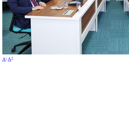
-
+
A
A