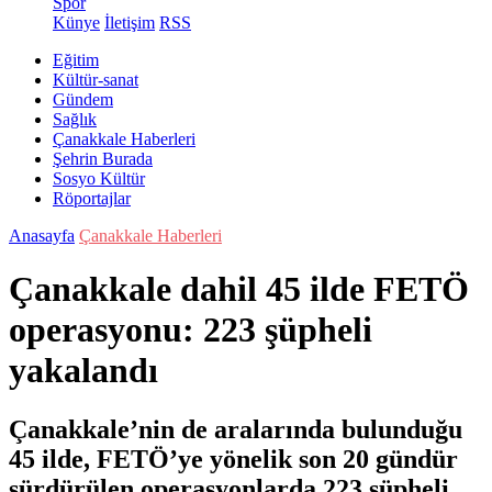
Spor
Künye
İletişim
RSS
Eğitim
Kültür-sanat
Gündem
Sağlık
Çanakkale Haberleri
Şehrin Burada
Sosyo Kültür
Röportajlar
Anasayfa
Çanakkale Haberleri
Çanakkale dahil 45 ilde FETÖ
operasyonu: 223 şüpheli
yakalandı
Çanakkale’nin de aralarında bulunduğu
45 ilde, FETÖ’ye yönelik son 20 gündür
sürdürülen operasyonlarda 223 şüpheli