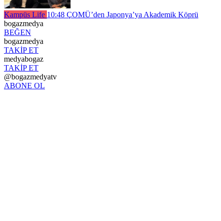
Kampüs Life
10:48
ÇOMÜ’den Japonya’ya Akademik Köprü
bogazmedya
BEĞEN
bogazmedya
TAKİP ET
medyabogaz
TAKİP ET
@bogazmedyatv
ABONE OL