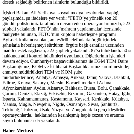
destek sağladığı belirlenen isimlerin bulunduğu bildirildi.
İçişleri Bakanı Ali Yerlikaya, sosyal medya hesabından yaptığı
paylaşımda, şu ifadelere yer verdi: "FETÖ’ye yönelik son 20
gündür polislerimiz tarafından devam eden operasyonlarımızda; 223
şüpheli yakalandı. FETÖ’nün 'mahrem yapılanmalar' içerisinde
faaliyette bulunan, FETÖ’nün kriptolu haberleşme programı
ByLock kullanıcısı olan, ankesörlü telefonlarla örgüt içindeki
şahıslarla haberleşmeyi sürdüren, örgüte bağlı esnaflar üzerinden
maddi destek sağlayan, 223 şüpheli yakalandı. 87’si tutuklandı. 50’si
hakkında adli kontrol hükümleri uygulandı. Diğerlerinin işlemleri
devam ediyor. Cumhuriyet başsavcılıklarımız ile EGM TEM Daire
Başkanlığımız, KOM ve İstihbarat Başkanlıklarımız koordinesinde;
emniyet müdürlükleri TEM ve KOM şube
müdürlüklerince; Antalya, Amasya, Ankara, İzmir, Yalova, İstanbul,
Edirne, Konya, Sakarya, Mersin, Kocaeli merkezli Adana,
Afyonkarahisar, Aydın, Aksaray, Balıkesir, Bursa, Bolu, Çanakkale,
Çorum, Denizli, Elazığ, Eskişehir, Erzurum, Gaziantep, Hatay, Iğdır,
Isparta, Kahramanmaraş, Kastamonu, Kayseri, Kırıkkale, Kütahya,
Manisa, Muğla, Nevşehir, Niğde, Osmaniye, Sivas, Şanlıurfa,
Tekirdağ, Trabzon, Uşak, Yozgat ve Zonguldak’ta gerçekleştirilen
operasyonlarda, haklarından kesinleşmiş hapis cezası ve aranma
kaydı bulunanlar da yakalandı.”
Haber Merkezi