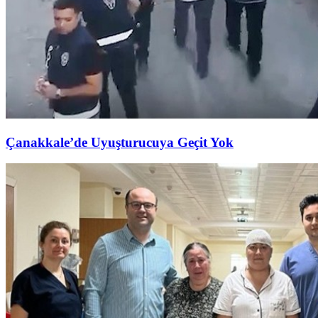
Çanakkale’de Uyuşturucuya Geçit Yok