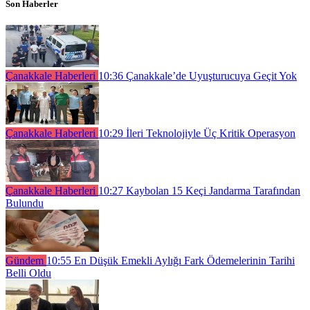
Son Haberler
Çanakkale Haberleri
10:36
Çanakkale’de Uyuşturucuya Geçit Yok
Çanakkale Haberleri
10:29
İleri Teknolojiyle Üç Kritik Operasyon
Çanakkale Haberleri
10:27
Kaybolan 15 Keçi Jandarma Tarafından
Bulundu
Gündem
10:55
En Düşük Emekli Aylığı Fark Ödemelerinin Tarihi
Belli Oldu