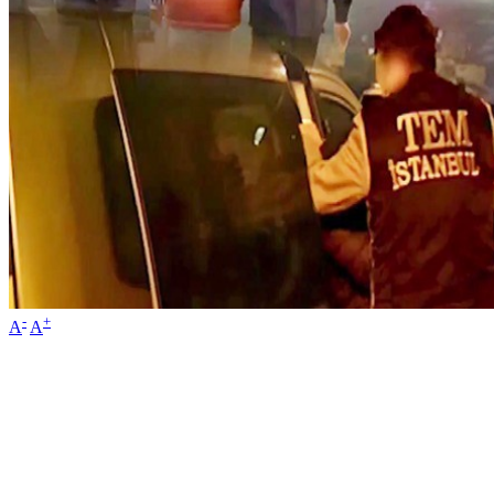
-
+
A
A