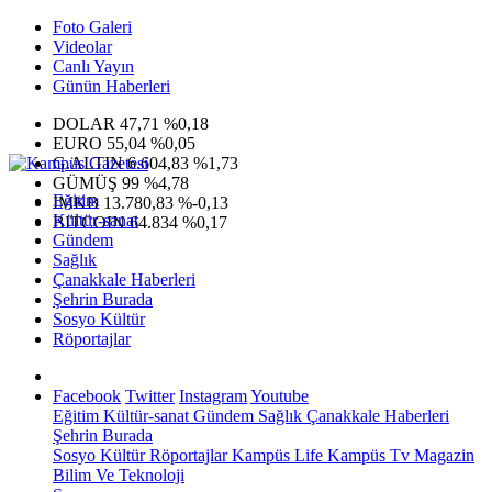
Foto Galeri
Videolar
Canlı Yayın
Günün Haberleri
DOLAR
47,71
%0,18
EURO
55,04
%0,05
G.ALTIN
6.604,83
%1,73
GÜMÜŞ
99
%4,78
Eğitim
IMKB
13.780,83
%-0,13
Kültür-sanat
BITCOIN
64.834
%0,17
Gündem
Sağlık
Çanakkale Haberleri
Şehrin Burada
Sosyo Kültür
Röportajlar
Facebook
Twitter
Instagram
Youtube
Eğitim
Kültür-sanat
Gündem
Sağlık
Çanakkale Haberleri
Şehrin Burada
Sosyo Kültür
Röportajlar
Kampüs Life
Kampüs Tv
Magazin
Bilim Ve Teknoloji