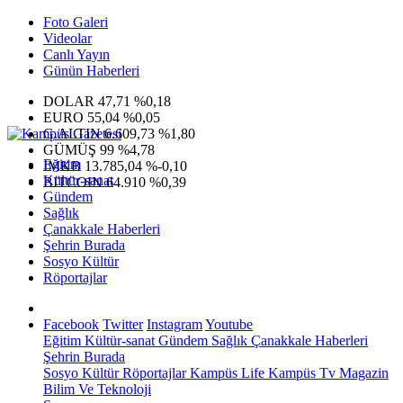
Foto Galeri
Videolar
Canlı Yayın
Günün Haberleri
DOLAR
47,71
%0,18
EURO
55,04
%0,05
G.ALTIN
6.609,73
%1,80
GÜMÜŞ
99
%4,78
Eğitim
IMKB
13.785,04
%-0,10
Kültür-sanat
BITCOIN
64.910
%0,39
Gündem
Sağlık
Çanakkale Haberleri
Şehrin Burada
Sosyo Kültür
Röportajlar
Facebook
Twitter
Instagram
Youtube
Eğitim
Kültür-sanat
Gündem
Sağlık
Çanakkale Haberleri
Şehrin Burada
Sosyo Kültür
Röportajlar
Kampüs Life
Kampüs Tv
Magazin
Bilim Ve Teknoloji