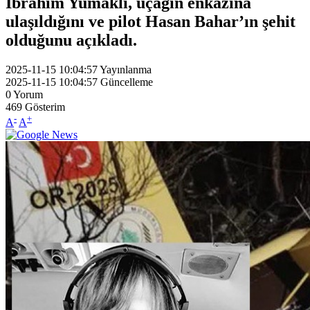
İbrahim Yumaklı, uçağın enkazına
ulaşıldığını ve pilot Hasan Bahar’ın şehit
olduğunu açıkladı.
2025-11-15 10:04:57
Yayınlanma
2025-11-15 10:04:57
Güncelleme
0
Yorum
469
Gösterim
-
+
A
A