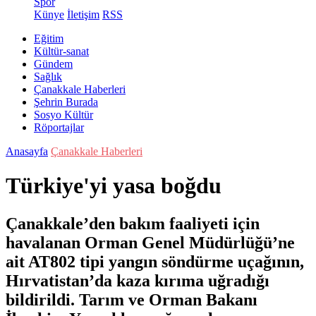
Spor
Künye
İletişim
RSS
Eğitim
Kültür-sanat
Gündem
Sağlık
Çanakkale Haberleri
Şehrin Burada
Sosyo Kültür
Röportajlar
Anasayfa
Çanakkale Haberleri
Türkiye'yi yasa boğdu
Çanakkale’den bakım faaliyeti için
havalanan Orman Genel Müdürlüğü’ne
ait AT802 tipi yangın söndürme uçağının,
Hırvatistan’da kaza kırıma uğradığı
bildirildi. Tarım ve Orman Bakanı