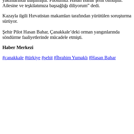
yakınlarında ulaşılmıştır. Pilotumuz Hasan Bahar şehit olmuştur.
Ailesine ve teşkilatımıza başsağlığı diliyorum” dedi.
Kazayla ilgili Hırvatistan makamları tarafından yürütülen soruşturma
sürüyor.
Şehir Pilot Hasan Bahar, Çanakkale’deki orman yangınlarında
söndürme faaliyetlerinde mücadele etmişti.
Haber Merkezi
#çanakkale
#türkiye
#şehit
#İbrahim Yumaklı
#Hasan Bahar