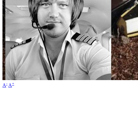
-
+
A
A