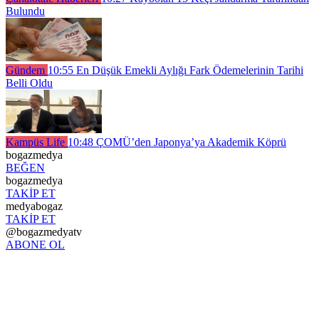
Bulundu
Gündem
10:55
En Düşük Emekli Aylığı Fark Ödemelerinin Tarihi
Belli Oldu
Kampüs Life
10:48
ÇOMÜ’den Japonya’ya Akademik Köprü
bogazmedya
BEĞEN
bogazmedya
TAKİP ET
medyabogaz
TAKİP ET
@bogazmedyatv
ABONE OL