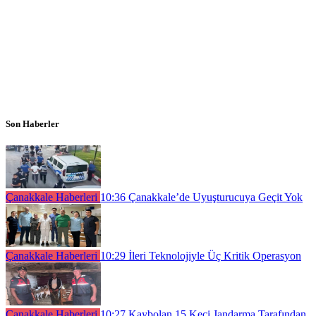
Son Haberler
Çanakkale Haberleri
10:36
Çanakkale’de Uyuşturucuya Geçit Yok
Çanakkale Haberleri
10:29
İleri Teknolojiyle Üç Kritik Operasyon
Çanakkale Haberleri
10:27
Kaybolan 15 Keçi Jandarma Tarafından