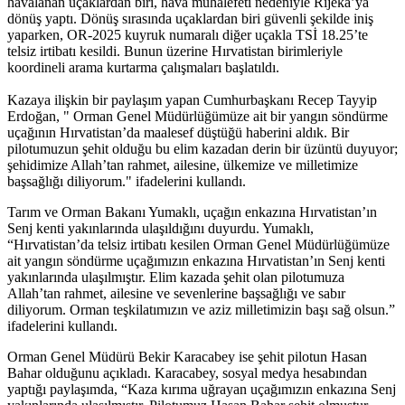
havalanan uçaklardan biri, hava muhalefeti nedeniyle Rijeka’ya
dönüş yaptı. Dönüş sırasında uçaklardan biri güvenli şekilde iniş
yaparken, OR-2025 kuyruk numaralı diğer uçakla TSİ 18.25’te
telsiz irtibatı kesildi. Bunun üzerine Hırvatistan birimleriyle
koordineli arama kurtarma çalışmaları başlatıldı.
Kazaya ilişkin bir paylaşım yapan Cumhurbaşkanı Recep Tayyip
Erdoğan, " Orman Genel Müdürlüğümüze ait bir yangın söndürme
uçağının Hırvatistan’da maalesef düştüğü haberini aldık. Bir
pilotumuzun şehit olduğu bu elim kazadan derin bir üzüntü duyuyor;
şehidimize Allah’tan rahmet, ailesine, ülkemize ve milletimize
başsağlığı diliyorum." ifadelerini kullandı.
Tarım ve Orman Bakanı Yumaklı, uçağın enkazına Hırvatistan’ın
Senj kenti yakınlarında ulaşıldığını duyurdu. Yumaklı,
“Hırvatistan’da telsiz irtibatı kesilen Orman Genel Müdürlüğümüze
ait yangın söndürme uçağımızın enkazına Hırvatistan’ın Senj kenti
yakınlarında ulaşılmıştır. Elim kazada şehit olan pilotumuza
Allah’tan rahmet, ailesine ve sevenlerine başsağlığı ve sabır
diliyorum. Orman teşkilatımızın ve aziz milletimizin başı sağ olsun.”
ifadelerini kullandı.
Orman Genel Müdürü Bekir Karacabey ise şehit pilotun Hasan
Bahar olduğunu açıkladı. Karacabey, sosyal medya hesabından
yaptığı paylaşımda, “Kaza kırıma uğrayan uçağımızın enkazına Senj