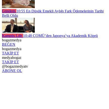
Gündem
10:55
En Düşük Emekli Aylığı Fark Ödemelerinin Tarihi
Belli Oldu
Kampüs Life
10:48
ÇOMÜ’den Japonya’ya Akademik Köprü
bogazmedya
BEĞEN
bogazmedya
TAKİP ET
medyabogaz
TAKİP ET
@bogazmedyatv
ABONE OL