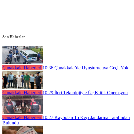
Son Haberler
Çanakkale Haberleri
10:36
Çanakkale’de Uyuşturucuya Geçit Yok
Çanakkale Haberleri
10:29
İleri Teknolojiyle Üç Kritik Operasyon
Çanakkale Haberleri
10:27
Kaybolan 15 Keçi Jandarma Tarafından
Bulundu