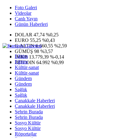
Foto Galeri
Videolar
Canlı Yayın
Günün Haberleri
DOLAR
47,74
%0,25
EURO
55,25
%0,43
G.ALTIN
6.660,55
%2,59
GÜMÜŞ
98
%3,57
Eğitim
IMKB
13.779,39
%-0,14
Eğitim
BITCOIN
64.992
%0,99
Kültür-sanat
Kültür-sanat
Gündem
Gündem
Sağlık
Sağlık
Çanakkale Haberleri
Çanakkale Haberleri
Şehrin Burada
Şehrin Burada
Sosyo Kültür
Sosyo Kültür
Röportajlar