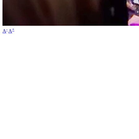
-
+
A
A