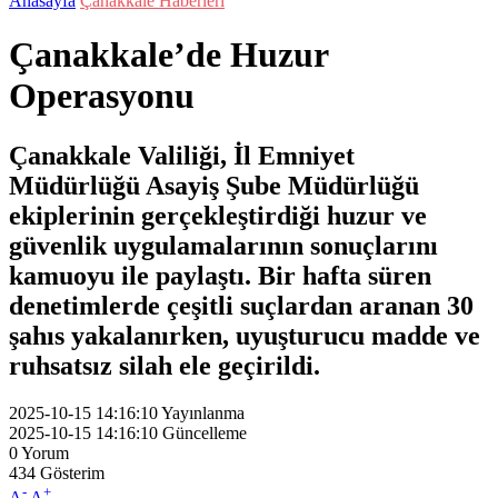
Anasayfa
Çanakkale Haberleri
Çanakkale’de Huzur
Operasyonu
Çanakkale Valiliği, İl Emniyet
Müdürlüğü Asayiş Şube Müdürlüğü
ekiplerinin gerçekleştirdiği huzur ve
güvenlik uygulamalarının sonuçlarını
kamuoyu ile paylaştı. Bir hafta süren
denetimlerde çeşitli suçlardan aranan 30
şahıs yakalanırken, uyuşturucu madde ve
ruhsatsız silah ele geçirildi.
2025-10-15 14:16:10
Yayınlanma
2025-10-15 14:16:10
Güncelleme
0
Yorum
434
Gösterim
-
+
A
A