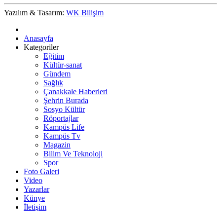
Yazılım & Tasarım:
WK Bilişim
Anasayfa
Kategoriler
Eğitim
Kültür-sanat
Gündem
Sağlık
Çanakkale Haberleri
Şehrin Burada
Sosyo Kültür
Röportajlar
Kampüs Life
Kampüs Tv
Magazin
Bilim Ve Teknoloji
Spor
Foto Galeri
Video
Yazarlar
Künye
İletişim