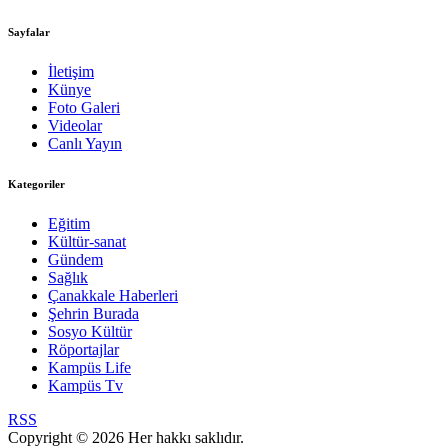
Sayfalar
İletişim
Künye
Foto Galeri
Videolar
Canlı Yayın
Kategoriler
Eğitim
Kültür-sanat
Gündem
Sağlık
Çanakkale Haberleri
Şehrin Burada
Sosyo Kültür
Röportajlar
Kampüs Life
Kampüs Tv
RSS
Copyright © 2026 Her hakkı saklıdır.