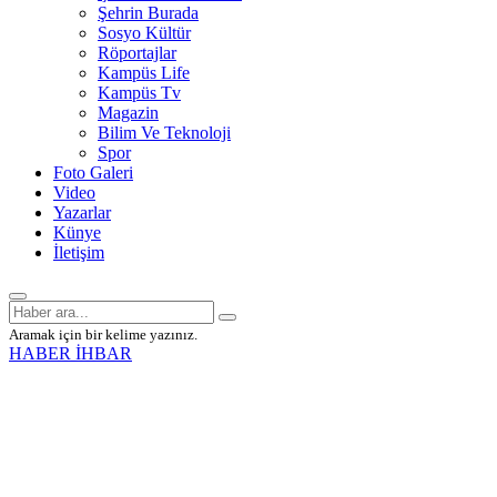
Şehrin Burada
Sosyo Kültür
Röportajlar
Kampüs Life
Kampüs Tv
Magazin
Bilim Ve Teknoloji
Spor
Foto Galeri
Video
Yazarlar
Künye
İletişim
Aramak için bir kelime yazınız.
HABER İHBAR