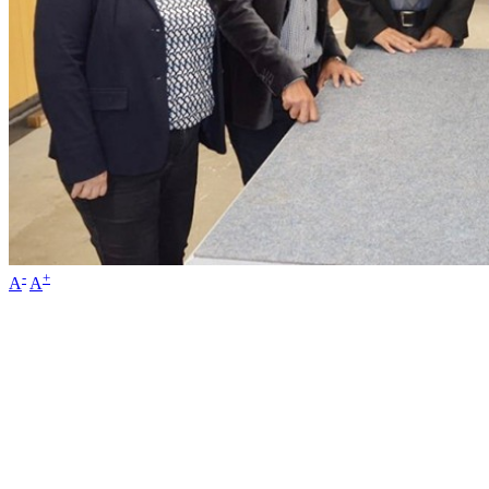
-
+
A
A