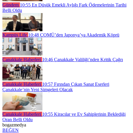
Gündem
10:55
En Düşük Emekli Aylığı Fark Ödemelerinin Tarihi
Belli Oldu
Kampüs Life
10:48
ÇOMÜ’den Japonya’ya Akademik Köprü
Çanakkale Haberleri
10:46
Çanakkale Valiliği’nden Kritik Çağrı
Çanakkale Haberleri
10:57
Fırından Çıkan Sanat Eserleri
Çanakkale’nin Yeni Simgeleri Olacak
Çanakkale Haberleri
10:55
Kiracılar ve Ev Sahiplerinin Beklediği
Oran Belli Oldu
bogazmedya
BEĞEN