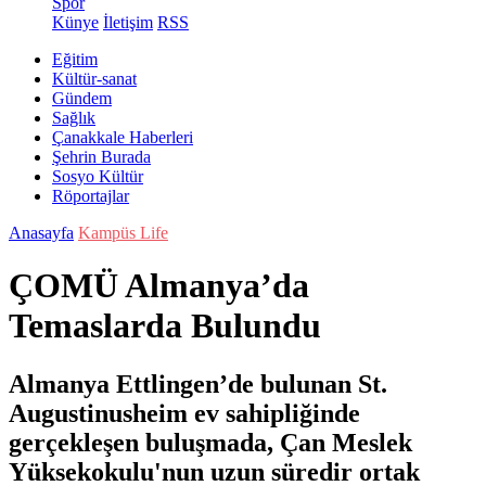
Spor
Künye
İletişim
RSS
Eğitim
Kültür-sanat
Gündem
Sağlık
Çanakkale Haberleri
Şehrin Burada
Sosyo Kültür
Röportajlar
Anasayfa
Kampüs Life
ÇOMÜ Almanya’da
Temaslarda Bulundu
Almanya Ettlingen’de bulunan St.
Augustinusheim ev sahipliğinde
gerçekleşen buluşmada, Çan Meslek
Yüksekokulu'nun uzun süredir ortak