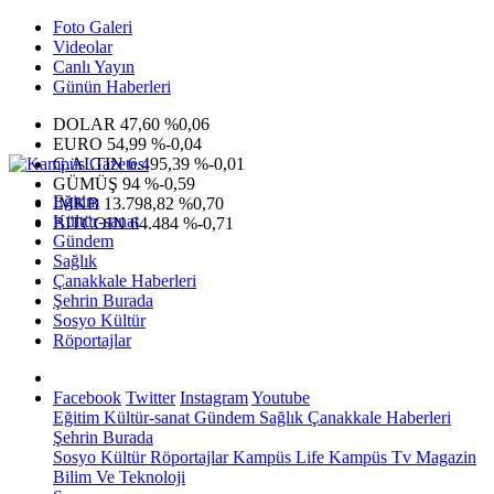
Foto Galeri
Videolar
Canlı Yayın
Günün Haberleri
DOLAR
47,60
%0,06
EURO
54,99
%-0,04
G.ALTIN
6.495,39
%-0,01
GÜMÜŞ
94
%-0,59
Eğitim
IMKB
13.798,82
%0,70
Kültür-sanat
BITCOIN
64.484
%-0,71
Gündem
Sağlık
Çanakkale Haberleri
Şehrin Burada
Sosyo Kültür
Röportajlar
Facebook
Twitter
Instagram
Youtube
Eğitim
Kültür-sanat
Gündem
Sağlık
Çanakkale Haberleri
Şehrin Burada
Sosyo Kültür
Röportajlar
Kampüs Life
Kampüs Tv
Magazin
Bilim Ve Teknoloji