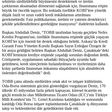
sektörün sürdürülebilir büyümesini desteklemek ve üretim
çarklarının aksamadan dönmesini sağlamak için, finansmana erişim
büyük bir öncelik taşıyor. Bu noktada özellikle KOBİ’lere yönelik
düşük faizli ve uzun vadeli kredi imkânlarının artırılması
gerekmektedir. Faiz politikalarının, üretimi ve yatırımı destekleyici
şekilde şekillendirilmesi gerektiğine inanıyoruz” ifadelerini kullandı.
Başkan Abdullah Deniz, “TOBB tarafından hayata geçirilen Nefes
Kredisi Programı'nın, özellikle finansmana erişimde güçlük yaşayan
KOBİ’ler için önemli bir destek olduğunu belirtti. Ankara’da Kredi
Garanti Fonu Yönetim Kurulu Başkanı Sayın Erdoğan Özegen ile
bir araya geldiğini belirten Başkan Abdullah Deniz, Çanakkale’deki
KOBİ’lerimizin krediye erişimde yaşadığı sorunları doğrudan ilettik.
Görüşmede, uygulamanın sahadaki ihtiyaçlarla uyumlu hale
getirilmesi, kredi süreçlerinin hızlandırılması ve üyelerimizin daha
kolay şartlarda finansman imkanına ulaşabilmesi için alınabilecek
önlemleri değerlendirdik” dedi.
TOBB çatısı altında sürdürülen ortak akıl ve istişare kültürünün,
Oda-Borsa sisteminin gücünü gösterdiğini vurgulayan Deniz, 170
ülkede 45 milyondan fazla şirketi kapsayan, küresel ticaretin en
güçlü temsilcisi olan Milletlerarası Ticaret Odası (ICC)’nin Türkiye
Milli Komitesi’nin 71. Genel Kuruluna katıldığını ve sonrasında
katıldığı Oda Borsa istişare toplantılarında Çanakkale iş dünyasının
talep ve beklentilerini dile getirdiklerini ifade etti.