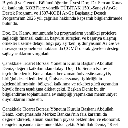
Biyoloji ve Genetik Bölümü öğretim Üyesi Doç. Dr. Sercan Karav
da katılarak, KOBİ’lere yönelik TÜBİTAK 1501-Sanayi Ar-Ge
Destek Programı ve 1507-KOBİ Ar-Ge Başlangıç Destek
Programı'nın 2025 yılı çağrıları hakkında kapsamlı bilgilendirmede
bulundu.
Doç. Dr. Karav, sunumunda bu programların yenilikçi projelere
sağladığı finansal katkılar, başvuru süreçleri ve başarıya ulaşmış
örnekler üzerine detaylı bilgi paylaşırken, iş dünyasının Ar-Ge ve
inovasyona yönelmesi noktasında ÇOMÜ olarak gereken desteği
sağlayacaklarını vurguladı.
Çanakkale Ticaret Borsası Yönetim Kurulu Başkanı Abdullah
Deniz, değerli katkılarından dolayı Doç. Dr. Sercan Karav’a
teşekkür ederek, Borsa olarak her zaman üniversite-sanayi iş
birliğini desteklediklerini, Üniversite-sanayi iş birliğinin
güçlendirilmesinin, bölgesel kalkınma ve rekabet gücü açısından
büyük önem taşıdığına dikkat çekti. Başkan Deniz bu tür
bilgilendirme toplantılarına ev sahipliği yapmaktan memnuniyet
duyduklarını ifade etti.
Çanakkale Ticaret Borsası Yönetim Kurulu Başkanı Abdullah
Deniz, konuşmasında Merkez Bankası’nın faiz kararını da
değerlendirerek, alınan kararların piyasa beklentileri ve ekonomik
dengeler açısından önemine dikkat çekti. Abdullah Deniz, “Reel