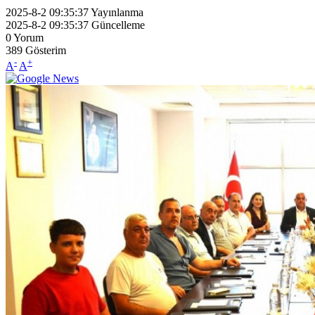
2025-8-2 09:35:37
Yayınlanma
2025-8-2 09:35:37
Güncelleme
0
Yorum
389
Gösterim
-
+
A
A