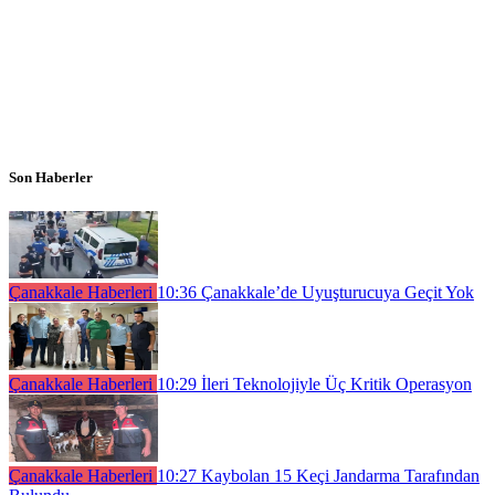
Son Haberler
Çanakkale Haberleri
10:36
Çanakkale’de Uyuşturucuya Geçit Yok
Çanakkale Haberleri
10:29
İleri Teknolojiyle Üç Kritik Operasyon
Çanakkale Haberleri
10:27
Kaybolan 15 Keçi Jandarma Tarafından