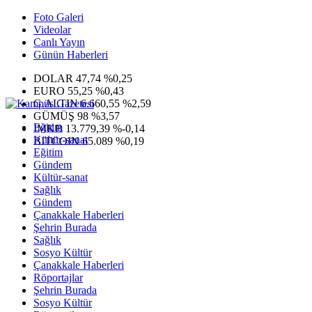
Foto Galeri
Videolar
Canlı Yayın
Günün Haberleri
DOLAR
47,74
%0,25
EURO
55,25
%0,43
G.ALTIN
6.660,55
%2,59
GÜMÜŞ
98
%3,57
Eğitim
IMKB
13.779,39
%-0,14
Kültür-sanat
BITCOIN
65.089
%0,19
Eğitim
Gündem
Kültür-sanat
Sağlık
Gündem
Çanakkale Haberleri
Şehrin Burada
Sağlık
Sosyo Kültür
Çanakkale Haberleri
Röportajlar
Şehrin Burada
Sosyo Kültür