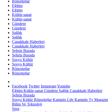
Röportajlar
Eğitim
Eğitim
Kültür-sanat
Kültür-sanat
Gündem
Gündem
Sağlık
Sağlık
Çanakkale Haberleri
Çanakkale Haberleri
Şehrin Burada
Şehrin Burada
Sosyo Kültür
Sosyo Kültür
Röportajlar
Röportajlar
Facebook
Twitter
Instagram
Youtube
Eğitim
Kültür-sanat
Gündem
Sağlık
Çanakkale Haberleri
Şehrin Burada
Sosyo Kültür
Röportajlar
Kampüs Life
Kampüs Tv
Magazin
Bilim Ve Teknoloji
Spor