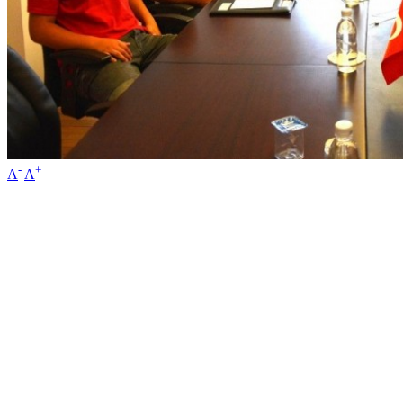
-
+
A
A