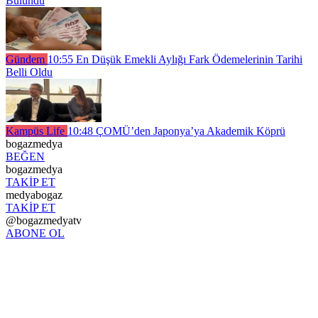
Bulundu
Gündem
10:55
En Düşük Emekli Aylığı Fark Ödemelerinin Tarihi
Belli Oldu
Kampüs Life
10:48
ÇOMÜ’den Japonya’ya Akademik Köprü
bogazmedya
BEĞEN
bogazmedya
TAKİP ET
medyabogaz
TAKİP ET
@bogazmedyatv
ABONE OL