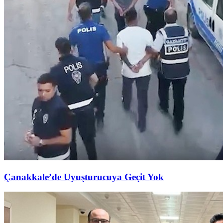
Çanakkale’de Uyuşturucuya Geçit Yok