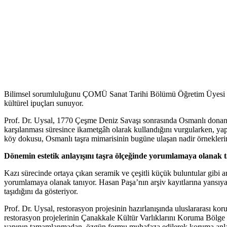
Bilimsel sorumluluğunu ÇOMÜ Sanat Tarihi Bölümü Öğretim Üyesi Prof
kültürel ipuçları sunuyor.
Prof. Dr. Uysal, 1770 Çeşme Deniz Savaşı sonrasında Osmanlı donanmas
karşılanması süresince ikametgâh olarak kullandığını vurgularken, yap
köy dokusu, Osmanlı taşra mimarisinin bugüne ulaşan nadir örneklerind
Dönemin estetik anlayışını taşra ölçeğinde yorumlamaya olanak 
Kazı sürecinde ortaya çıkan seramik ve çeşitli küçük buluntular gibi ark
yorumlamaya olanak tanıyor. Hasan Paşa’nın arşiv kayıtlarına yansıyan eş
taşıdığını da gösteriyor.
Prof. Dr. Uysal, restorasyon projesinin hazırlanışında uluslararası ko
restorasyon projelerinin Çanakkale Kültür Varlıklarını Koruma Bölge Ku
yapının tamamlanmadan, özgün formu muhafaza edilerek koruma anlayı