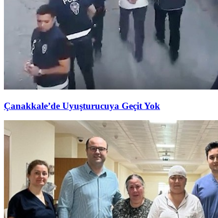
Çanakkale’de Uyuşturucuya Geçit Yok