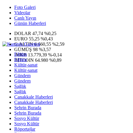
Foto Galeri
Videolar
Canlı Yayın
Günün Haberleri
DOLAR
47,74
%0,25
EURO
55,25
%0,43
G.ALTIN
6.660,55
%2,59
GÜMÜŞ
98
%3,57
Eğitim
IMKB
13.779,39
%-0,14
Eğitim
BITCOIN
64.980
%0,89
Kültür-sanat
Kültür-sanat
Gündem
Gündem
Sağlık
Sağlık
Çanakkale Haberleri
Çanakkale Haberleri
Şehrin Burada
Şehrin Burada
Sosyo Kültür
Sosyo Kültür
Röportajlar