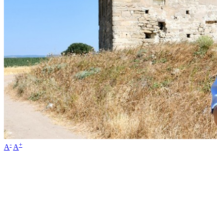
-
+
A
A