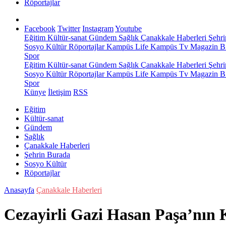
Röportajlar
Facebook
Twitter
Instagram
Youtube
Eğitim
Kültür-sanat
Gündem
Sağlık
Çanakkale Haberleri
Şehri
Sosyo Kültür
Röportajlar
Kampüs Life
Kampüs Tv
Magazin
Bi
Spor
Eğitim
Kültür-sanat
Gündem
Sağlık
Çanakkale Haberleri
Şehri
Sosyo Kültür
Röportajlar
Kampüs Life
Kampüs Tv
Magazin
Bi
Spor
Künye
İletişim
RSS
Eğitim
Kültür-sanat
Gündem
Sağlık
Çanakkale Haberleri
Şehrin Burada
Sosyo Kültür
Röportajlar
Anasayfa
Çanakkale Haberleri
Cezayirli Gazi Hasan Paşa’nın