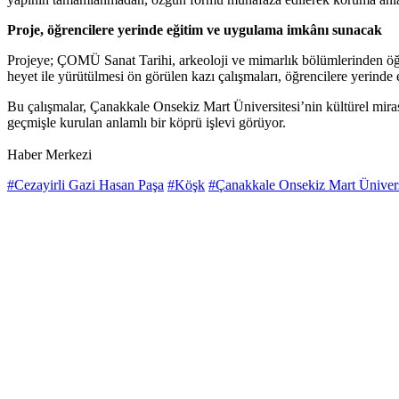
Proje, öğrencilere yerinde eğitim ve uygulama imkânı sunacak
Projeye; ÇOMÜ Sanat Tarihi, arkeoloji ve mimarlık bölümlerinden öğr
heyet ile yürütülmesi ön görülen kazı çalışmaları, öğrencilere yerind
Bu çalışmalar, Çanakkale Onsekiz Mart Üniversitesi’nin kültürel mir
geçmişle kurulan anlamlı bir köprü işlevi görüyor.
Haber Merkezi
#Cezayirli Gazi Hasan Paşa
#Köşk
#Çanakkale Onsekiz Mart Ünivers