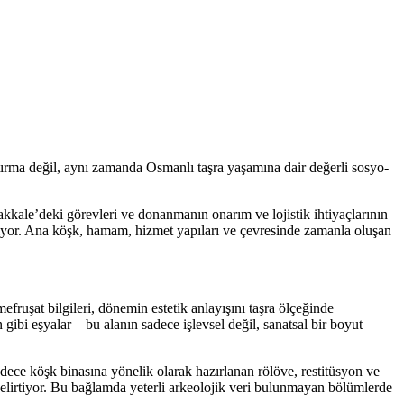
rma değil, aynı zamanda Osmanlı taşra yaşamına dair değerli sosyo-
kale’deki görevleri ve donanmanın onarım ve lojistik ihtiyaçlarının
ediyor. Ana köşk, hamam, hizmet yapıları ve çevresinde zamanla oluşan
efruşat bilgileri, dönemin estetik anlayışını taşra ölçeğinde
 gibi eşyalar – bu alanın sadece işlevsel değil, sanatsal bir boyut
adece köşk binasına yönelik olarak hazırlanan rölöve, restitüsyon ve
 belirtiyor. Bu bağlamda yeterli arkeolojik veri bulunmayan bölümlerde