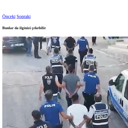
Önceki
Sonraki
Bunlar da ilginizi çekebilir