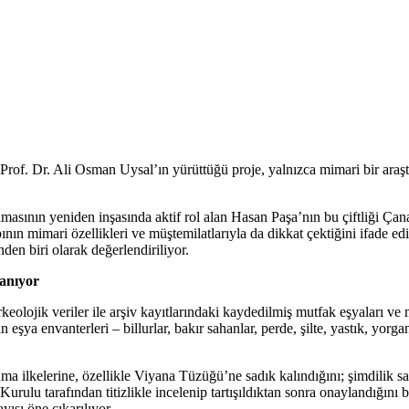
. Dr. Ali Osman Uysal’ın yürüttüğü proje, yalnızca mimari bir araştı
ının yeniden inşasında aktif rol alan Hasan Paşa’nın bu çiftliği Çanak
ının mimari özellikleri ve müştemilatlarıyla da dikkat çektiğini ifade 
en biri olarak değerlendiriliyor.
tanıyor
eolojik veriler ile arşiv kayıtlarındaki kaydedilmiş mutfak eşyaları ve m
ya envanterleri – billurlar, bakır sahanlar, perde, şilte, yastık, yorgan
ruma ilkelerine, özellikle Viyana Tüzüğü’ne sadık kalındığını; şimdilik s
rulu tarafından titizlikle incelenip tartışıldıktan sonra onaylandığını
şı öne çıkarılıyor.