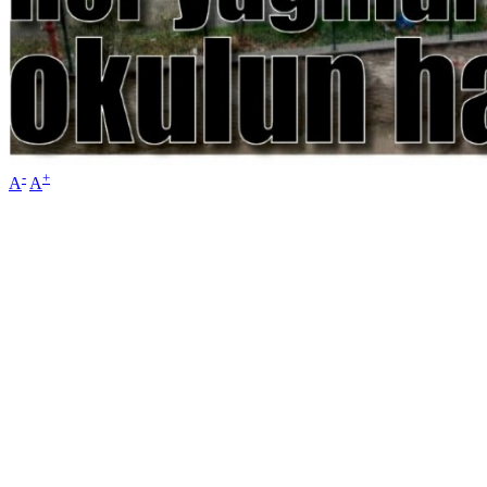
-
+
A
A