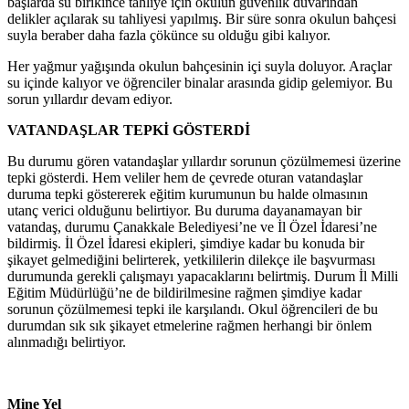
başlarda su birikince tahliye için okulun güvenlik duvarından
delikler açılarak su tahliyesi yapılmış. Bir süre sonra okulun bahçesi
suyla beraber daha fazla çökünce su olduğu gibi kalıyor.
Her yağmur yağışında okulun bahçesinin içi suyla doluyor. Araçlar
su içinde kalıyor ve öğrenciler binalar arasında gidip gelemiyor. Bu
sorun yıllardır devam ediyor.
VATANDAŞLAR TEPKİ GÖSTERDİ
Bu durumu gören vatandaşlar yıllardır sorunun çözülmemesi üzerine
tepki gösterdi. Hem veliler hem de çevrede oturan vatandaşlar
duruma tepki göstererek eğitim kurumunun bu halde olmasının
utanç verici olduğunu belirtiyor. Bu duruma dayanamayan bir
vatandaş, durumu Çanakkale Belediyesi’ne ve İl Özel İdaresi’ne
bildirmiş. İl Özel İdaresi ekipleri, şimdiye kadar bu konuda bir
şikayet gelmediğini belirterek, yetkililerin dilekçe ile başvurması
durumunda gerekli çalışmayı yapacaklarını belirtmiş. Durum İl Milli
Eğitim Müdürlüğü’ne de bildirilmesine rağmen şimdiye kadar
sorunun çözülmemesi tepki ile karşılandı. Okul öğrencileri de bu
durumdan sık sık şikayet etmelerine rağmen herhangi bir önlem
alınmadığı belirtiyor.
Mine Yel