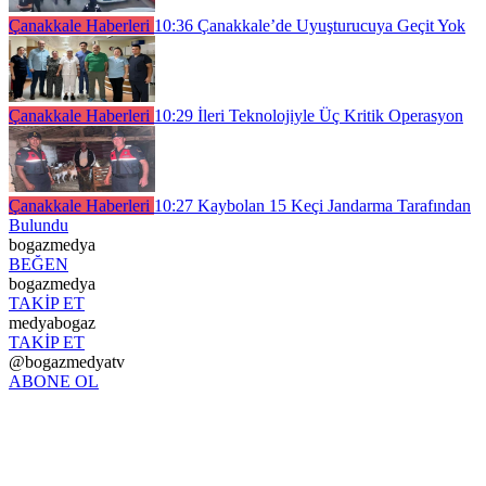
Çanakkale Haberleri
10:36
Çanakkale’de Uyuşturucuya Geçit Yok
Çanakkale Haberleri
10:29
İleri Teknolojiyle Üç Kritik Operasyon
Çanakkale Haberleri
10:27
Kaybolan 15 Keçi Jandarma Tarafından
Bulundu
bogazmedya
BEĞEN
bogazmedya
TAKİP ET
medyabogaz
TAKİP ET
@bogazmedyatv
ABONE OL