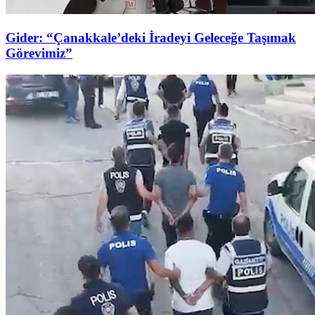
Gider: “Çanakkale’deki İradeyi Geleceğe Taşımak
Görevimiz”