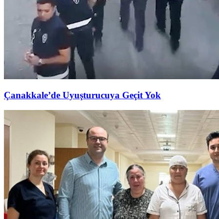
Çanakkale’de Uyuşturucuya Geçit Yok