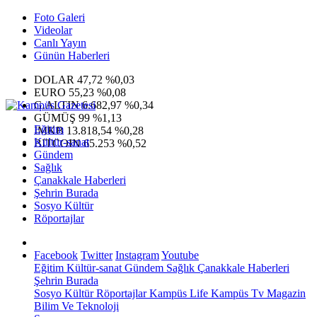
Foto Galeri
Videolar
Canlı Yayın
Günün Haberleri
DOLAR
47,72
%0,03
EURO
55,23
%0,08
G.ALTIN
6.682,97
%0,34
GÜMÜŞ
99
%1,13
Eğitim
IMKB
13.818,54
%0,28
Kültür-sanat
BITCOIN
65.253
%0,52
Gündem
Sağlık
Çanakkale Haberleri
Şehrin Burada
Sosyo Kültür
Röportajlar
Facebook
Twitter
Instagram
Youtube
Eğitim
Kültür-sanat
Gündem
Sağlık
Çanakkale Haberleri
Şehrin Burada
Sosyo Kültür
Röportajlar
Kampüs Life
Kampüs Tv
Magazin
Bilim Ve Teknoloji