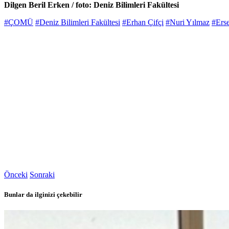
Dilgen Beril Erken / foto: Deniz Bilimleri Fakültesi
#ÇOMÜ
#Deniz Bilimleri Fakültesi
#Erhan Çifçi
#Nuri Yılmaz
#Ers
Önceki
Sonraki
Bunlar da ilginizi çekebilir