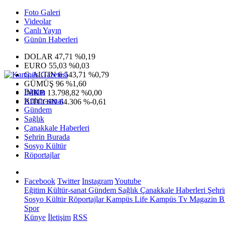
Foto Galeri
Videolar
Canlı Yayın
Günün Haberleri
DOLAR
47,71
%0,19
EURO
55,03
%0,03
G.ALTIN
6.543,71
%0,79
GÜMÜŞ
96
%1,60
Eğitim
IMKB
13.798,82
%0,00
Kültür-sanat
BITCOIN
64.306
%-0,61
Gündem
Sağlık
Çanakkale Haberleri
Şehrin Burada
Sosyo Kültür
Röportajlar
Facebook
Twitter
Instagram
Youtube
Eğitim
Kültür-sanat
Gündem
Sağlık
Çanakkale Haberleri
Şehri
Sosyo Kültür
Röportajlar
Kampüs Life
Kampüs Tv
Magazin
Bi
Spor
Künye
İletişim
RSS