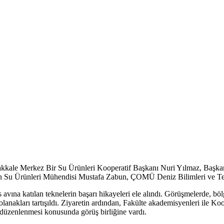
kkale Merkez Bir Su Ürünleri Kooperatif Başkanı Nuri Yılmaz, Başkan
u Ürünleri Mühendisi Mustafa Zabun, ÇOMÜ Deniz Bilimleri ve Teknolo
avına katılan teknelerin başarı hikayeleri ele alındı. Görüşmelerde, böl
olanakları tartışıldı. Ziyaretin ardından, Fakülte akademisyenleri ile K
y düzenlenmesi konusunda görüş birliğine vardı.