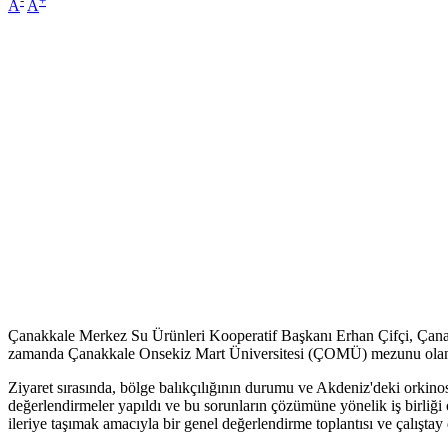
A
A
Çanakkale Merkez Su Ürünleri Kooperatif Başkanı Erhan Çifçi, Çana
zamanda Çanakkale Onsekiz Mart Üniversitesi (ÇOMÜ) mezunu olan S
Ziyaret sırasında, bölge balıkçılığının durumu ve Akdeniz'deki orkinos 
değerlendirmeler yapıldı ve bu sorunların çözümüne yönelik iş birliği 
ileriye taşımak amacıyla bir genel değerlendirme toplantısı ve çalışta