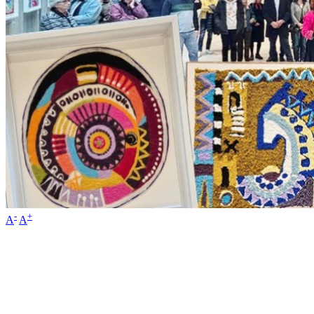
-
+
A
A