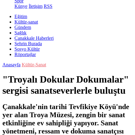
Spor
Künye
İletişim
RSS
Eğitim
Kültür-sanat
Gündem
Sağlık
Çanakkale Haberleri
Şehrin Burada
Sosyo Kültür
Röportajlar
Anasayfa
Kültür-Sanat
"Troyalı Dokular Dokumalar"
sergisi sanatseverlerle buluştu
Çanakkale'nin tarihi Tevfikiye Köyü'nde
yer alan Troya Müzesi, zengin bir sanat
etkinliğine ev sahipliği yapıyor. Sanat
yönetmeni, ressam ve dokuma sanatçısı