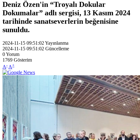
Deniz Özen'in “Troyalı Dokular
Dokumalar” adlı sergisi, 13 Kasım 2024
tarihinde sanatseverlerin beğenisine
sunuldu.
2024-11-15 09:51:02
Yayınlanma
2024-11-15 09:51:02
Güncelleme
0
Yorum
1769
Gösterim
-
+
A
A