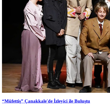
“Müfettiş” Çanakkale'de İzleyici ile Buluştu