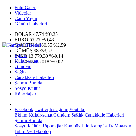
Foto Galeri
Videolar
Canlı Yayın
Günün Haberleri
DOLAR
47,74
%0,25
EURO
55,25
%0,43
G.ALTIN
6.660,55
%2,59
GÜMÜŞ
98
%3,57
Eğitim
IMKB
13.779,39
%-0,14
Kültür-sanat
BITCOIN
65.018
%0,02
Gündem
Sağlık
Çanakkale Haberleri
Şehrin Burada
Sosyo Kültür
Röportajlar
Facebook
Twitter
Instagram
Youtube
Eğitim
Kültür-sanat
Gündem
Sağlık
Çanakkale Haberleri
Şehrin Burada
Sosyo Kültür
Röportajlar
Kampüs Life
Kampüs Tv
Magazin
Bilim Ve Teknoloji