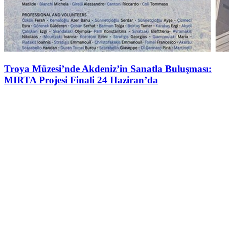
Troya Müzesi’nde Akdeniz’in Sanatla Buluşması:
MIRTA Projesi Finali 24 Haziran’da