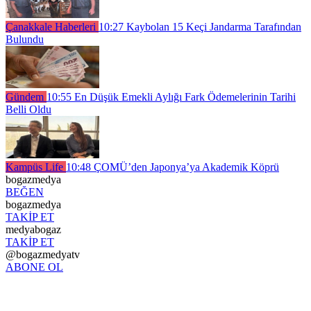
Çanakkale Haberleri
10:27
Kaybolan 15 Keçi Jandarma Tarafından
Bulundu
Gündem
10:55
En Düşük Emekli Aylığı Fark Ödemelerinin Tarihi
Belli Oldu
Kampüs Life
10:48
ÇOMÜ’den Japonya’ya Akademik Köprü
bogazmedya
BEĞEN
bogazmedya
TAKİP ET
medyabogaz
TAKİP ET
@bogazmedyatv
ABONE OL