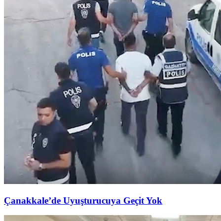
Çanakkale’de Uyuşturucuya Geçit Yok