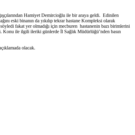
ışçılarından Hamiyet Demircioğlu ile bir araya geldi. Edinilen
ını eski binanın da yıkılıp tekrar hastane Kompleksi olarak
i söyledi fakat yer olmadığı için mecburen hastanenin bazı birimlerini
. Konu ile ilgili ileriki günlerde İl Sağlık Müdürlüğü’nden basın
 açıklamada olacak.