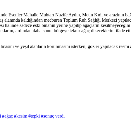
nde Esenler Mahalle Muhtarı Nazife Aydın, Metin Kırlı ve arazinin bağ
çuş alanında kaldığından mecburen Toplum Ruh Sağlığı Merkezi yapılacağ
mesi halinde sadece eski binanın yerine yapılıp ağaçların kesilmeyeceğin
larını, ardından daha sonra bölgeye tekrar ağaç dikeceklerini ifade etti
masını ve yeşil alanların korunmasını isterken, gözler yapılacak resmi
i
#ağaç
#kesim
#tepki
#sonuç verdi