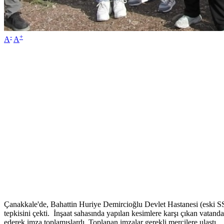
-
+
A
A
Çanakkale'de, Bahattin Huriye Demircioğlu Devlet Hastanesi (eski SSK 
tepkisini çekti. İnşaat sahasında yapılan kesimlere karşı çıkan vatand
ederek imza toplamışlardı. Toplanan imzalar gerekli mercilere ulaştı.