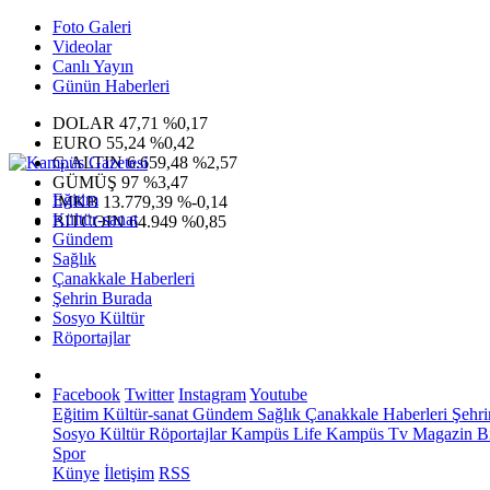
Foto Galeri
Videolar
Canlı Yayın
Günün Haberleri
DOLAR
47,71
%0,17
EURO
55,24
%0,42
G.ALTIN
6.659,48
%2,57
GÜMÜŞ
97
%3,47
Eğitim
IMKB
13.779,39
%-0,14
Kültür-sanat
BITCOIN
64.949
%0,85
Gündem
Sağlık
Çanakkale Haberleri
Şehrin Burada
Sosyo Kültür
Röportajlar
Facebook
Twitter
Instagram
Youtube
Eğitim
Kültür-sanat
Gündem
Sağlık
Çanakkale Haberleri
Şehri
Sosyo Kültür
Röportajlar
Kampüs Life
Kampüs Tv
Magazin
Bi
Spor
Künye
İletişim
RSS