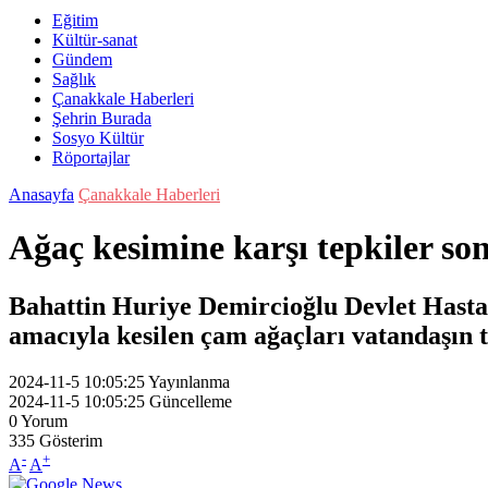
Eğitim
Kültür-sanat
Gündem
Sağlık
Çanakkale Haberleri
Şehrin Burada
Sosyo Kültür
Röportajlar
Anasayfa
Çanakkale Haberleri
Ağaç kesimine karşı tepkiler so
Bahattin Huriye Demircioğlu Devlet Hastan
amacıyla kesilen çam ağaçları vatandaşın t
2024-11-5 10:05:25
Yayınlanma
2024-11-5 10:05:25
Güncelleme
0
Yorum
335
Gösterim
-
+
A
A