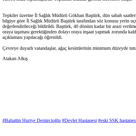
Tepkiler üzerine İl Sağlık Müdürü Gökhan Baştürk, dün sabah saatleri
bilgiye göre İl Sağlık Müdürü Baştürk tarafından söz konusu yerin u
değerlendirileceği bildirildi. Baştürk, 40 dönüm kadar bir arazi veril
oraya taşıması gerektiğinden dolayı oraya inşaat yapmak zorunda kaldık
açıklaması yapılacağı öğrenildi.
Çevreye duyarlı vatandaşlar, ağaç kesimlerinin minimum düzeyde tutul
Atakan Alkış
#Bahattin Huriye Demircioğlu
#Devlet Hastanesi
#eski SSK hastanes