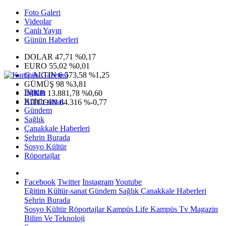
Foto Galeri
Videolar
Canlı Yayın
Günün Haberleri
DOLAR
47,71
%0,17
EURO
55,02
%0,01
G.ALTIN
6.573,58
%1,25
GÜMÜŞ
98
%3,81
Eğitim
IMKB
13.881,78
%0,60
Kültür-sanat
BITCOIN
64.316
%-0,77
Gündem
Sağlık
Çanakkale Haberleri
Şehrin Burada
Sosyo Kültür
Röportajlar
Facebook
Twitter
Instagram
Youtube
Eğitim
Kültür-sanat
Gündem
Sağlık
Çanakkale Haberleri
Şehrin Burada
Sosyo Kültür
Röportajlar
Kampüs Life
Kampüs Tv
Magazin
Bilim Ve Teknoloji