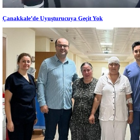
Çanakkale’de Uyuşturucuya Geçit Yok