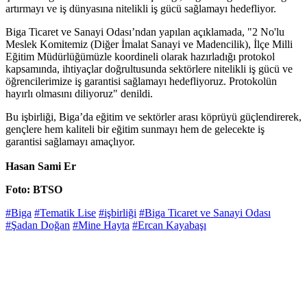
artırmayı ve iş dünyasına nitelikli iş gücü sağlamayı hedefliyor.
Biga Ticaret ve Sanayi Odası’ndan yapılan açıklamada, "2 No'lu
Meslek Komitemiz (Diğer İmalat Sanayi ve Madencilik), İlçe Milli
Eğitim Müdürlüğümüzle koordineli olarak hazırladığı protokol
kapsamında, ihtiyaçlar doğrultusunda sektörlere nitelikli iş gücü ve
öğrencilerimize iş garantisi sağlamayı hedefliyoruz. Protokolün
hayırlı olmasını diliyoruz" denildi.
Bu işbirliği, Biga’da eğitim ve sektörler arası köprüyü güçlendirerek,
gençlere hem kaliteli bir eğitim sunmayı hem de gelecekte iş
garantisi sağlamayı amaçlıyor.
Hasan Sami Er
Foto: BTSO
#Biga
#Tematik Lise
#işbirliği
#Biga Ticaret ve Sanayi Odası
#Şadan Doğan
#Mine Hayta
#Ercan Kayabaşı