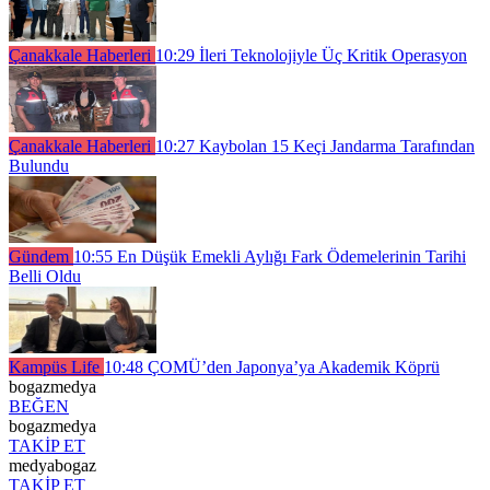
Çanakkale Haberleri
10:29
İleri Teknolojiyle Üç Kritik Operasyon
Çanakkale Haberleri
10:27
Kaybolan 15 Keçi Jandarma Tarafından
Bulundu
Gündem
10:55
En Düşük Emekli Aylığı Fark Ödemelerinin Tarihi
Belli Oldu
Kampüs Life
10:48
ÇOMÜ’den Japonya’ya Akademik Köprü
bogazmedya
BEĞEN
bogazmedya
TAKİP ET
medyabogaz
TAKİP ET