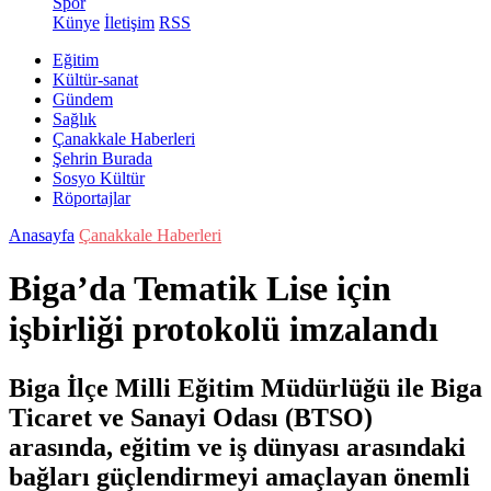
Spor
Künye
İletişim
RSS
Eğitim
Kültür-sanat
Gündem
Sağlık
Çanakkale Haberleri
Şehrin Burada
Sosyo Kültür
Röportajlar
Anasayfa
Çanakkale Haberleri
Biga’da Tematik Lise için
işbirliği protokolü imzalandı
Biga İlçe Milli Eğitim Müdürlüğü ile Biga
Ticaret ve Sanayi Odası (BTSO)
arasında, eğitim ve iş dünyası arasındaki
bağları güçlendirmeyi amaçlayan önemli