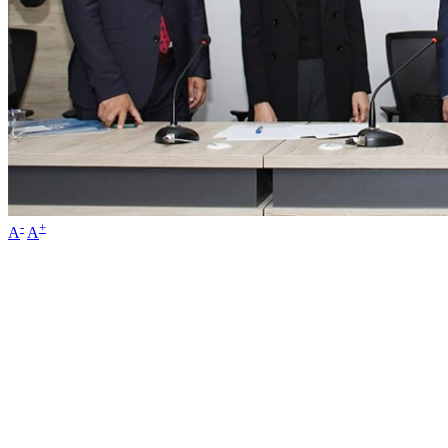
-
+
A
A