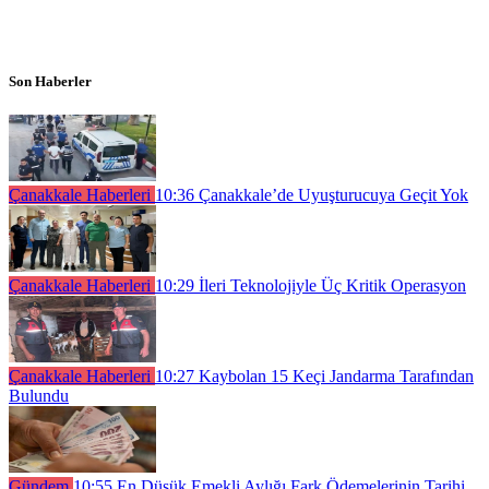
Son Haberler
Çanakkale Haberleri
10:36
Çanakkale’de Uyuşturucuya Geçit Yok
Çanakkale Haberleri
10:29
İleri Teknolojiyle Üç Kritik Operasyon
Çanakkale Haberleri
10:27
Kaybolan 15 Keçi Jandarma Tarafından
Bulundu
Gündem
10:55
En Düşük Emekli Aylığı Fark Ödemelerinin Tarihi