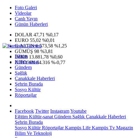
Foto Galeri
Videolar
Canlı Yayın
Günün Haberleri
DOLAR
47,71
%0,17
EURO
55,02
%0,01
G.ALTIN
6.573,58
%1,25
GÜMÜŞ
98
%3,81
Eğitim
IMKB
13.881,78
%0,60
Kültür-sanat
BITCOIN
64.316
%-0,77
Gündem
Sağlık
Çanakkale Haberleri
Şehrin Burada
Sosyo Kültür
Röportajlar
Facebook
Twitter
Instagram
Youtube
Eğitim
Kültür-sanat
Gündem
Sağlık
Çanakkale Haberleri
Şehrin Burada
Sosyo Kültür
Röportajlar
Kampüs Life
Kampüs Tv
Magazin
Bilim Ve Teknoloji