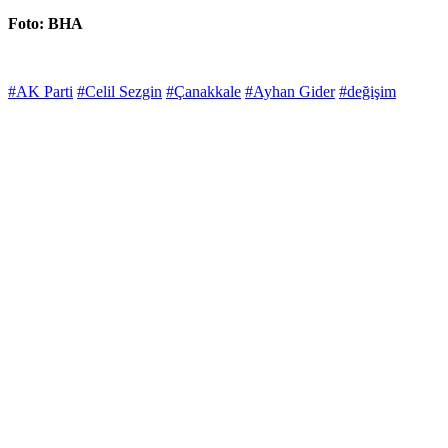
Foto: BHA
#AK Parti
#Celil Sezgin
#Çanakkale
#Ayhan Gider
#değişim