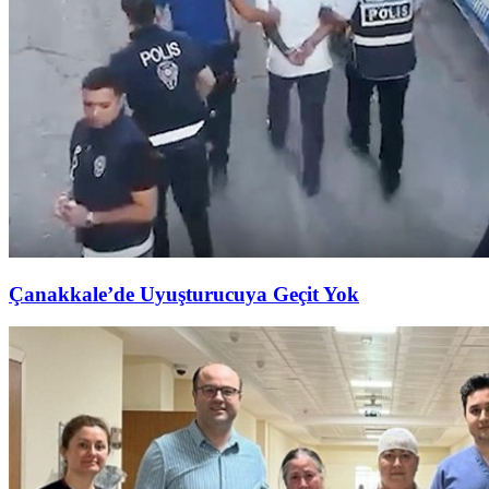
Çanakkale’de Uyuşturucuya Geçit Yok