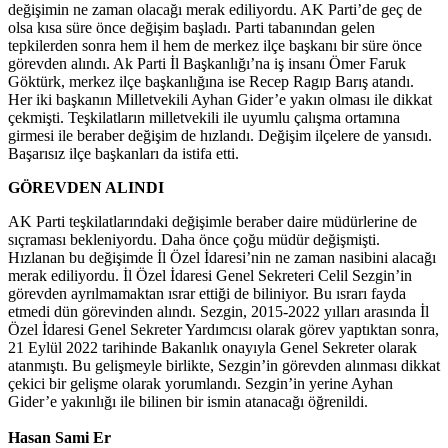
değişimin ne zaman olacağı merak ediliyordu. AK Parti’de geç de
olsa kısa süre önce değişim başladı. Parti tabanından gelen
tepkilerden sonra hem il hem de merkez ilçe başkanı bir süre önce
görevden alındı. Ak Parti İl Başkanlığı’na iş insanı Ömer Faruk
Göktürk, merkez ilçe başkanlığına ise Recep Ragıp Barış atandı.
Her iki başkanın Milletvekili Ayhan Gider’e yakın olması ile dikkat
çekmişti. Teşkilatların milletvekili ile uyumlu çalışma ortamına
girmesi ile beraber değişim de hızlandı. Değişim ilçelere de yansıdı.
Başarısız ilçe başkanları da istifa etti.
GÖREVDEN ALINDI
AK Parti teşkilatlarındaki değişimle beraber daire müdürlerine de
sıçraması bekleniyordu. Daha önce çoğu müdür değişmişti.
Hızlanan bu değişimde İl Özel İdaresi’nin ne zaman nasibini alacağı
merak ediliyordu. İl Özel İdaresi Genel Sekreteri Celil Sezgin’in
görevden ayrılmamaktan ısrar ettiği de biliniyor. Bu ısrarı fayda
etmedi dün görevinden alındı. Sezgin, 2015-2022 yılları arasında İl
Özel İdaresi Genel Sekreter Yardımcısı olarak görev yaptıktan sonra,
21 Eylül 2022 tarihinde Bakanlık onayıyla Genel Sekreter olarak
atanmıştı. Bu gelişmeyle birlikte, Sezgin’in görevden alınması dikkat
çekici bir gelişme olarak yorumlandı. Sezgin’in yerine Ayhan
Gider’e yakınlığı ile bilinen bir ismin atanacağı öğrenildi.
Hasan Sami Er