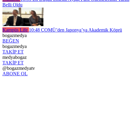
Belli Oldu
Kampüs Life
10:48
ÇOMÜ’den Japonya’ya Akademik Köprü
bogazmedya
BEĞEN
bogazmedya
TAKİP ET
medyabogaz
TAKİP ET
@bogazmedyatv
ABONE OL