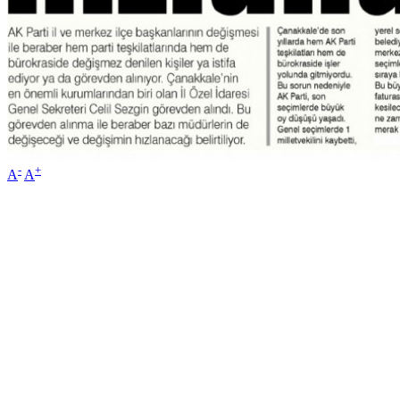
-
+
A
A