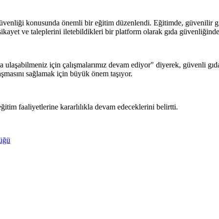
venliği konusunda önemli bir eğitim düzenlendi. Eğitimde, güvenilir gı
i şikayet ve taleplerini iletebildikleri bir platform olarak gıda güvenliği
 ulaşabilmeniz için çalışmalarımız devam ediyor" diyerek, güvenli gıda 
laşmasını sağlamak için büyük önem taşıyor.
im faaliyetlerine kararlılıkla devam edeceklerini belirtti.
üğü