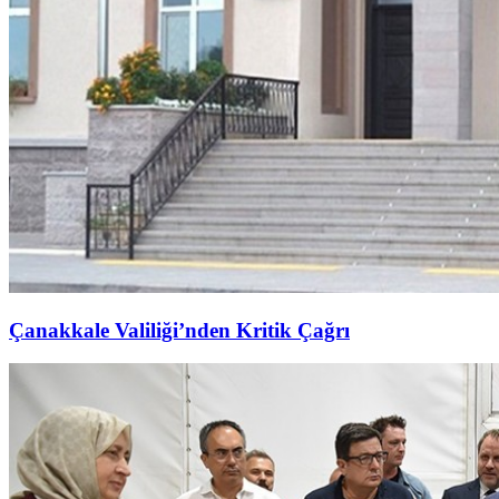
Çanakkale Valiliği’nden Kritik Çağrı