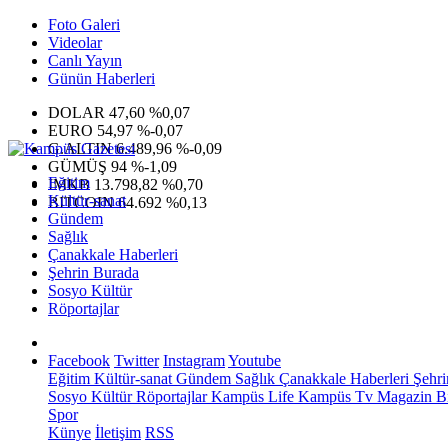
Foto Galeri
Videolar
Canlı Yayın
Günün Haberleri
DOLAR
47,60
%0,07
EURO
54,97
%-0,07
G.ALTIN
6.489,96
%-0,09
GÜMÜŞ
94
%-1,09
Eğitim
IMKB
13.798,82
%0,70
Kültür-sanat
BITCOIN
64.692
%0,13
Gündem
Sağlık
Çanakkale Haberleri
Şehrin Burada
Sosyo Kültür
Röportajlar
Facebook
Twitter
Instagram
Youtube
Eğitim
Kültür-sanat
Gündem
Sağlık
Çanakkale Haberleri
Şehri
Sosyo Kültür
Röportajlar
Kampüs Life
Kampüs Tv
Magazin
Bi
Spor
Künye
İletişim
RSS