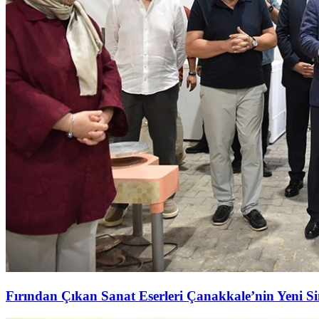
Fırından Çıkan Sanat Eserleri Çanakkale’nin Yeni S