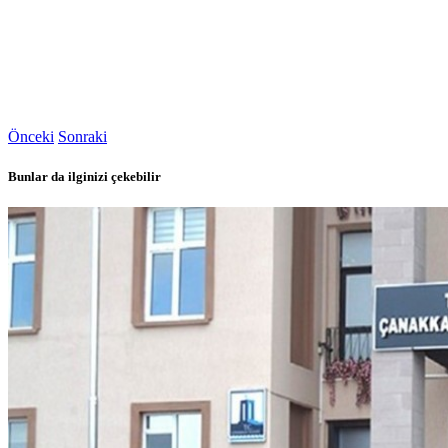
Önceki
Sonraki
Bunlar da ilginizi çekebilir