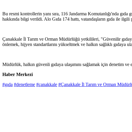
Bu resmi kontrollerin yanı sıra, 116 Jandarma Komutanlığı'nda gıda gü
hakkında bilgi verildi. Alo Gıda 174 hattı, vatandaşların gıda ile ilgil
Çanakkale İl Tarım ve Orman Müdürlüğü yetkilileri, "Güvenilir gıdaya
önlemek, hijyen standartlarını yükseltmek ve halkın sağlıklı gıdaya u
Müdürlük, halkın güvenli gıdaya ulaşımını sağlamak için denetim ve eğit
Haber Merkezi
#gıda
#denetleme
#çanakkale
#Çanakkale İl Tarım ve Orman Müdürl