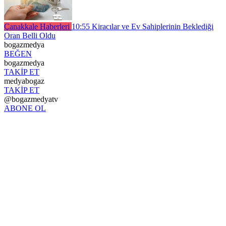
Çanakkale Haberleri
10:55
Kiracılar ve Ev Sahiplerinin Beklediği
Oran Belli Oldu
bogazmedya
BEĞEN
bogazmedya
TAKİP ET
medyabogaz
TAKİP ET
@bogazmedyatv
ABONE OL