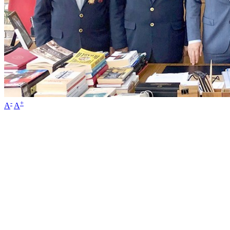
-
+
A
A