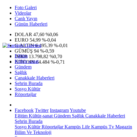
Foto Galeri
Videolar
Canlı Yayın
Günün Haberleri
DOLAR
47,60
%0,06
EURO
54,99
%-0,04
G.ALTIN
6.495,39
%-0,01
GÜMÜŞ
94
%-0,59
Eğitim
IMKB
13.798,82
%0,70
Kültür-sanat
BITCOIN
64.484
%-0,71
Gündem
Sağlık
Çanakkale Haberleri
Şehrin Burada
Sosyo Kültür
Röportajlar
Facebook
Twitter
Instagram
Youtube
Eğitim
Kültür-sanat
Gündem
Sağlık
Çanakkale Haberleri
Şehrin Burada
Sosyo Kültür
Röportajlar
Kampüs Life
Kampüs Tv
Magazin
Bilim Ve Teknoloji