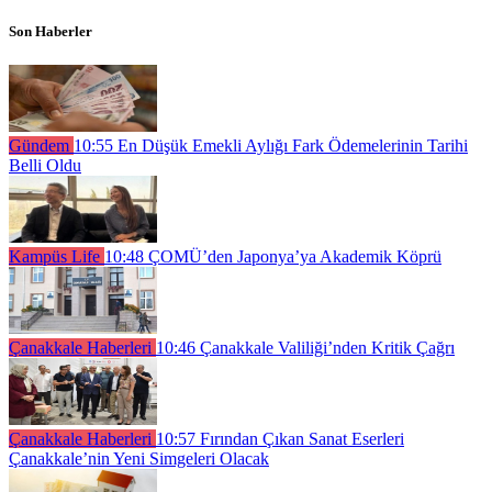
Son Haberler
Gündem
10:55
En Düşük Emekli Aylığı Fark Ödemelerinin Tarihi
Belli Oldu
Kampüs Life
10:48
ÇOMÜ’den Japonya’ya Akademik Köprü
Çanakkale Haberleri
10:46
Çanakkale Valiliği’nden Kritik Çağrı
Çanakkale Haberleri
10:57
Fırından Çıkan Sanat Eserleri
Çanakkale’nin Yeni Simgeleri Olacak