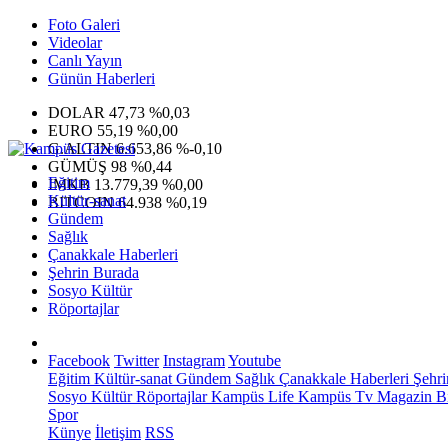
Foto Galeri
Videolar
Canlı Yayın
Günün Haberleri
DOLAR
47,73
%0,03
EURO
55,19
%0,00
G.ALTIN
6.653,86
%-0,10
GÜMÜŞ
98
%0,44
Eğitim
IMKB
13.779,39
%0,00
Kültür-sanat
BITCOIN
64.938
%0,19
Gündem
Sağlık
Çanakkale Haberleri
Şehrin Burada
Sosyo Kültür
Röportajlar
Facebook
Twitter
Instagram
Youtube
Eğitim
Kültür-sanat
Gündem
Sağlık
Çanakkale Haberleri
Şehri
Sosyo Kültür
Röportajlar
Kampüs Life
Kampüs Tv
Magazin
Bi
Spor
Künye
İletişim
RSS