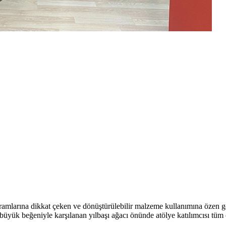
mlarına dikkat çeken ve dönüştürülebilir malzeme kullanımına özen gös
n büyük beğeniyle karşılanan yılbaşı ağacı önünde atölye katılımcısı tü