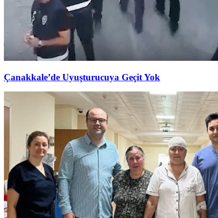
Çanakkale’de Uyuşturucuya Geçit Yok