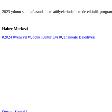
2023 yılının son haftasında hem atölyelerinde hem de etkinlik programla
Haber Merkezi
#2024
#yeni yıl
#Çocuk Kültür Evi
#Çanakkale Belediyesi
Önceki
Sonraki