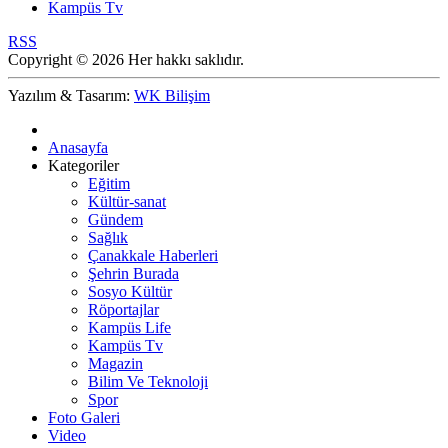
Kampüs Tv
RSS
Copyright © 2026 Her hakkı saklıdır.
Yazılım & Tasarım:
WK Bilişim
Anasayfa
Kategoriler
Eğitim
Kültür-sanat
Gündem
Sağlık
Çanakkale Haberleri
Şehrin Burada
Sosyo Kültür
Röportajlar
Kampüs Life
Kampüs Tv
Magazin
Bilim Ve Teknoloji
Spor
Foto Galeri
Video