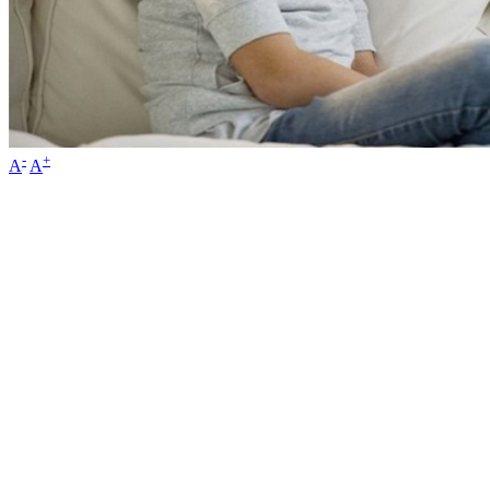
-
+
A
A