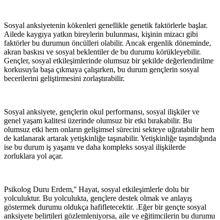
Sosyal anksiyetenin kökenleri genellikle genetik faktörlerle başlar.
Ailede kaygıya yatkın bireylerin bulunması, kişinin mizacı gibi
faktörler bu durumun öncülleri olabilir. Ancak ergenlik döneminde,
akran baskısı ve sosyal beklentiler de bu durumu körükleyebilir.
Gençler, sosyal etkileşimlerinde olumsuz bir şekilde değerlendirilme
korkusuyla başa çıkmaya çalışırken, bu durum gençlerin sosyal
becerilerini geliştirmesini zorlaştırabilir.
Sosyal anksiyete, gençlerin okul performansı, sosyal ilişkiler ve
genel yaşam kalitesi üzerinde olumsuz bir etki bırakabilir. Bu
olumsuz etki hem onların gelişimsel sürecini sekteye uğratabilir hem
de katlanarak artarak yetişkinliğe taşınabilir. Yetişkinliğe taşındığında
ise bu durum iş yaşamı ve daha kompleks sosyal ilişkilerde
zorluklara yol açar.
Psikolog Duru Erdem,'' Hayat, sosyal etkileşimlerle dolu bir
yolculuktur. Bu yolculukta, gençlere destek olmak ve anlayış
göstermek durumu oldukça hafifletecektir. .Eğer bir gençte sosyal
anksiyete belirtileri gözlemleniyorsa, aile ve eğitimcilerin bu durumu