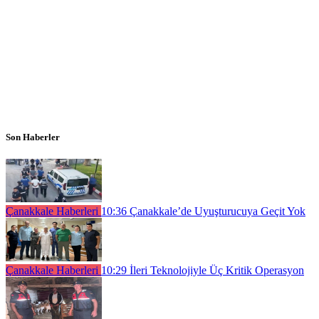
Son Haberler
Çanakkale Haberleri
10:36
Çanakkale’de Uyuşturucuya Geçit Yok
Çanakkale Haberleri
10:29
İleri Teknolojiyle Üç Kritik Operasyon