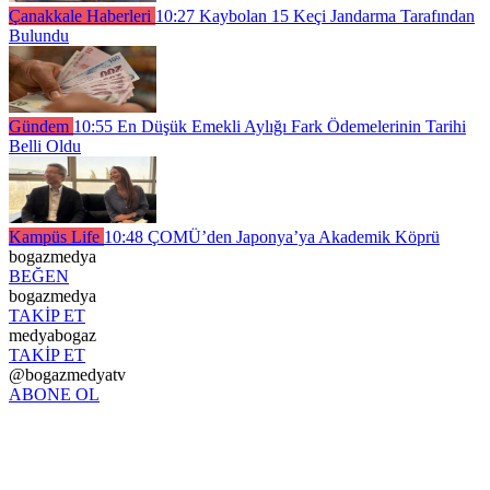
Çanakkale Haberleri
10:27
Kaybolan 15 Keçi Jandarma Tarafından
Bulundu
Gündem
10:55
En Düşük Emekli Aylığı Fark Ödemelerinin Tarihi
Belli Oldu
Kampüs Life
10:48
ÇOMÜ’den Japonya’ya Akademik Köprü
bogazmedya
BEĞEN
bogazmedya
TAKİP ET
medyabogaz
TAKİP ET
@bogazmedyatv
ABONE OL