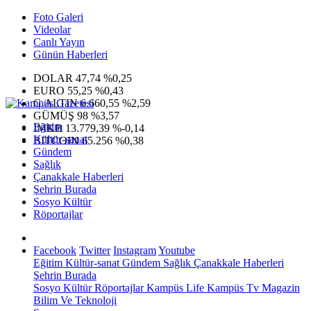
Foto Galeri
Videolar
Canlı Yayın
Günün Haberleri
DOLAR
47,74
%0,25
EURO
55,25
%0,43
G.ALTIN
6.660,55
%2,59
GÜMÜŞ
98
%3,57
Eğitim
IMKB
13.779,39
%-0,14
Kültür-sanat
BITCOIN
65.256
%0,38
Gündem
Sağlık
Çanakkale Haberleri
Şehrin Burada
Sosyo Kültür
Röportajlar
Facebook
Twitter
Instagram
Youtube
Eğitim
Kültür-sanat
Gündem
Sağlık
Çanakkale Haberleri
Şehrin Burada
Sosyo Kültür
Röportajlar
Kampüs Life
Kampüs Tv
Magazin
Bilim Ve Teknoloji