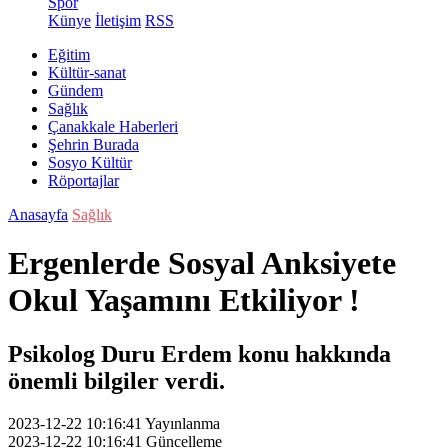
Spor
Künye
İletişim
RSS
Eğitim
Kültür-sanat
Gündem
Sağlık
Çanakkale Haberleri
Şehrin Burada
Sosyo Kültür
Röportajlar
Anasayfa
Sağlık
Ergenlerde Sosyal Anksiyete
Okul Yaşamını Etkiliyor !
Psikolog Duru Erdem konu hakkında
önemli bilgiler verdi.
2023-12-22 10:16:41
Yayınlanma
2023-12-22 10:16:41
Güncelleme