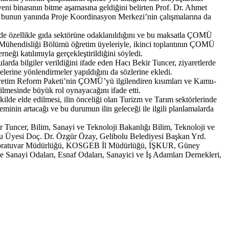
ni binasının bitme aşamasına geldiğini belirten Prof. Dr. Ahmet
i, bunun yanında Proje Koordinasyon Merkezi’nin çalışmalarına da
mde özellikle gıda sektörüne odaklanıldığını ve bu maksatla ÇOMÜ
da Mühendisliği Bölümü öğretim üyeleriyle, ikinci toplantının ÇOMÜ
i katılımıyla gerçekleştirildiğini söyledi.
ularda bilgiler verildiğini ifade eden Hacı Bekir Tuncer, ziyaretlerde
lerine yönlendirmeler yapıldığını da sözlerine ekledi.
etim Reform Paketi’nin ÇOMÜ’yü ilgilendiren kısımları ve Kamu-
rilmesinde büyük rol oynayacağını ifade etti.
ekilde elde edilmesi, ilin önceliği olan Turizm ve Tarım sektörlerinde
minin artacağı ve bu durumun ilin geleceği ile ilgili planlamalarda
 Tuncer, Bilim, Sanayi ve Teknoloji Bakanlığı Bilim, Teknoloji ve
u Üyesi Doç. Dr. Özgür Özay, Gelibolu Belediyesi Başkan Yrd.
e Laboratuvar Müdürlüğü, KOSGEB İl Müdürlüğü, İŞKUR, Güney
nayi Odaları, Esnaf Odaları, Sanayici ve İş Adamları Dernekleri,