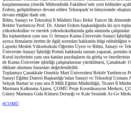
karşılanmasına yönelik Mühendislik Fakültesi’nde yeni bölümler açıld
Erdem, geliştirilmeye devam edilen Teknopark’ın bünyesinde oluşturu
devam ettiğini ifade etti.
Bilim, Sanayi ve Teknoloji İl Müdürü Hacı Bekir Tuncer ilk dönemde 
Rektör Yardımcısı Prof. Dr. Ahmet Erdem başkanlığında iki ayrı topla
yüksekokulları ve meslek yüksekokullarında gıda alanında çalışmalar
Bu toplantıların yanı sıra 11 firmaya Kamu-Üniversite-Sanayi İşbirliğini
ayrıca firmaların üretim ile ilgili sorunları hakkında bilgi edinildi
Lapseki Meslek Yüksekokulu Öğretim Üyesi ve Bilim, Sanayi ve Tek
Üniversite-Sanayi İşbirliği Portalı hakkında sunum yaparak, portalın üy
Kurul üyelerinin yanı sıra katılan paydaşların da görüş ve önerilerinin 
de Kamu-Üniversite işbirliği çalışmalarının yürütülmesi, Çanakkale 19
dikkate alınması hususları değerlendirildi.
Toplantıya Çanakkale Onsekiz Mart Üniversitesi Rektör Yardımcısı Pr
Sanayi Eğitim Dairesi Başkanlığı’ndan Sanayi ve Teknoloji Uzmanı 
Selçuk Bartan’ın yanı sıra İl Milli Eğitim Müdürlüğü, Ticaret İl 
Marmara Kalkınma Ajansı, ÇOMÜ Proje Koordinasyon Merkezi, ÇOBİLT
Güney Marmara Gıda Kümesi Derneği ve Kale Seramik Ar-Ge Merkezi t
#ÇOMÜ