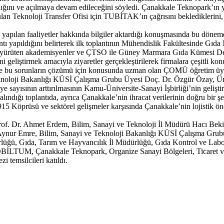
ığını ve açılmaya devam edileceğini söyledi. Çanakkale Teknopark’ın ye
lan Teknoloji Transfer Ofisi için TUBİTAK’ın çağrısını beklediklerin
yapılan faaliyetler hakkında bilgiler aktardığı konuşmasında bu döne
ntı yapıldığını belirterek ilk toplantının Mühendislik Fakültesinde Gı
 yürüten akademisyenler ve ÇTSO ile Güney Marmara Gıda Kümesi Derneğ
 geliştirmek amacıyla ziyaretler gerçekleştirilerek firmalara çeşitli kon
ğini ve bu sorunların çözümü için konusunda uzman olan ÇOMÜ öğretim üye
noloji Bakanlığı KÜSİ Çalışma Grubu Üyesi Doç. Dr. Özgür Özay, Ür
e sayısının arttırılmasının Kamu-Üniversite-Sanayi İşbirliği’nin gelişti
alındığı toplantıda, ayrıca Çanakkale’nin ihracat verilerinin doğru bir ş
15 Köprüsü ve sektörel gelişmeler karşısında Çanakkale’nin lojistik öne
of. Dr. Ahmet Erdem, Bilim, Sanayi ve Teknoloji İl Müdürü Hacı Bekir
Aynur Emre, Bilim, Sanayi ve Teknoloji Bakanlığı KÜSİ Çalışma Grub
Müdürlüğü, Gıda, Tarım ve Hayvancılık İl Müdürlüğü, Gıda Kontrol v
UM, Çanakkale Teknopark, Organize Sanayi Bölgeleri, Ticaret ve Sa
emsilcileri katıldı.