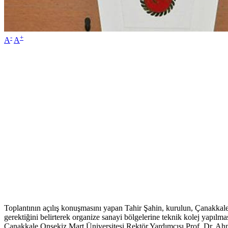
-
+
A
A
Toplantının açılış konuşmasını yapan Tahir Şahin, kurulun, Çanakkale’ni
gerektiğini belirterek organize sanayi bölgelerine teknik kolej yapılmas
Çanakkale Onsekiz Mart Üniversitesi Rektör Yardımcısı Prof. Dr. Ahmet