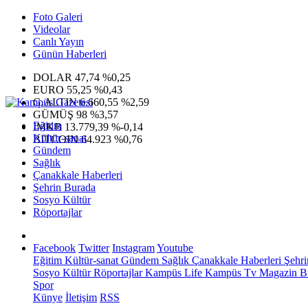
Foto Galeri
Videolar
Canlı Yayın
Günün Haberleri
DOLAR
47,74
%0,25
EURO
55,25
%0,43
G.ALTIN
6.660,55
%2,59
GÜMÜŞ
98
%3,57
Eğitim
IMKB
13.779,39
%-0,14
Kültür-sanat
BITCOIN
64.923
%0,76
Gündem
Sağlık
Çanakkale Haberleri
Şehrin Burada
Sosyo Kültür
Röportajlar
Facebook
Twitter
Instagram
Youtube
Eğitim
Kültür-sanat
Gündem
Sağlık
Çanakkale Haberleri
Şehri
Sosyo Kültür
Röportajlar
Kampüs Life
Kampüs Tv
Magazin
Bi
Spor
Künye
İletişim
RSS