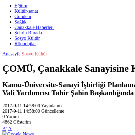
Eğitim
Kültür-sanat
Gündem
Sağlık
Çanakkale Haberleri
Şehrin Burada
Sosyo Kültür
Röportajlar
Anasayfa
Sosyo Kültür
ÇOMÜ, Çanakkale Sanayisine 
Kamu-Üniversite-Sanayi İşbirliği Planlama
Vali Yardımcısı Tahir Şahin Başkanlığında İ
2017-9-11 14:58:00
Yayınlanma
2017-9-11 14:58:00
Güncelleme
0
Yorum
4862
Gösterim
-
+
A
A