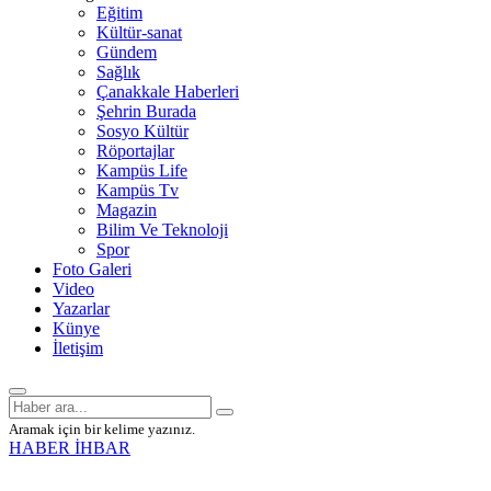
Eğitim
Kültür-sanat
Gündem
Sağlık
Çanakkale Haberleri
Şehrin Burada
Sosyo Kültür
Röportajlar
Kampüs Life
Kampüs Tv
Magazin
Bilim Ve Teknoloji
Spor
Foto Galeri
Video
Yazarlar
Künye
İletişim
Aramak için bir kelime yazınız.
HABER İHBAR