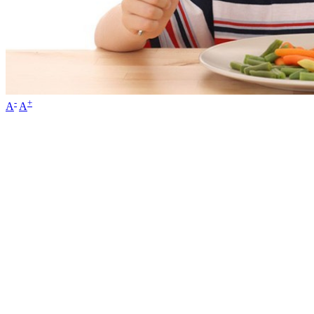
-
+
A
A