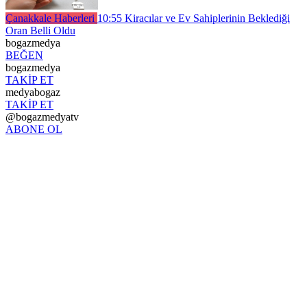
Çanakkale Haberleri
10:55
Kiracılar ve Ev Sahiplerinin Beklediği
Oran Belli Oldu
bogazmedya
BEĞEN
bogazmedya
TAKİP ET
medyabogaz
TAKİP ET
@bogazmedyatv
ABONE OL