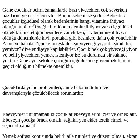
Gene çocuklar belirli zamanlarda bazı yiyecekleri çok severken
bazılarını yemek istemezler. Bunun sebebi ise şudur. Bebekler/
çocuklar içgüdüsel olarak bedenlerinin hangi vitamine ihtiyacı
olduğunu bilir. Örneğin bir dönem demire ihtiyacı varsa içgüdüsel
olarak kırmızı et gibi besinlere yönelirken, c vitaminine ihtiyacı
olduğu dönemlerde kivi, portakal gibi besinlere daha çok yönelebilir.
Anne ve babalar “çocuğum eskiden şu yiyeceği yiyordu şimdi hiç
yemiyor” diye endişeye kapılabilirler. Çocuk pek çok yiyeceği yiyor
ve belli yiyecekleri yemek istemiyor ise bu durumda bir sakınca
yoktur. Gene aynı şekilde çocuğun içgüdüsüne güvenmek bunun
geçici olduğunu bilmekte önemlidir.
Çocuklarda yeme problemleri, anne babanın tutum ve
davranışlarıyla çözülebilecek sorunlardır;
Ebeveynler unutmamalı ki çocuklar ebeveynlerini izler ve örnek alır.
Ebeveyn çocuğa örnek olmalı, sağlıklı yemekler tercih etmeli ve
seçici olmamalıdır.
Yemek sofrası konusunda belirli aile rutinleri ve düzeni olmalı, ekran