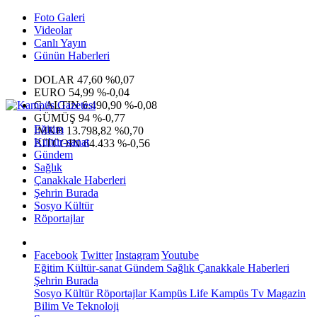
Foto Galeri
Videolar
Canlı Yayın
Günün Haberleri
DOLAR
47,60
%0,07
EURO
54,99
%-0,04
G.ALTIN
6.490,90
%-0,08
GÜMÜŞ
94
%-0,77
Eğitim
IMKB
13.798,82
%0,70
Kültür-sanat
BITCOIN
64.433
%-0,56
Gündem
Sağlık
Çanakkale Haberleri
Şehrin Burada
Sosyo Kültür
Röportajlar
Facebook
Twitter
Instagram
Youtube
Eğitim
Kültür-sanat
Gündem
Sağlık
Çanakkale Haberleri
Şehrin Burada
Sosyo Kültür
Röportajlar
Kampüs Life
Kampüs Tv
Magazin
Bilim Ve Teknoloji