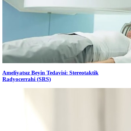
Ameliyatsız Beyin Tedavisi: Stereotaktik
Radyocerrahi (SRS)