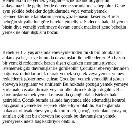
Bebek ekran ile yemek yediğinde açlık tokluk duygusunu
anlayamaz hale gelir, ileride de yeme sorunlarına sebep olur. Gene
aynı şekilde bebekler doğduklarında veya yemek yemek
istemediklerinde kafalarını çevirir, göz temasını keserler. Burda
bebeğin sinyallerine göre hareket etmeliyiz. Sadece tabaktaki yemek
bitsin diye yemeği yedirmeye devam etmek maalesef gene bebeğin
yemek ile olan ilişkisini bozar.
Bebekler 1-3 yaş arasında ebeveynlerinden farklı biri olduklarını
anlamaya başlar ve bunu da davranışları ile belli ederler. Bu bazen
bir yemeği reddetmek bazen dışarı çıkarken montunu giymek
istememek gibi davranışlar ile görülebilir. Çocuklar ebeveynlerinden
bağımsız olduklarını ilk olarak yemek seçerek veya yemek yemeyi
reddederek göstermeye çalışır. Çocuğun yemek yemediğini gören
ebeveyn kaygılanır ve sinirlenir. Bu noktada çocuğu yemek yemeye
zorlamak, cezalandırmak veya ödüllendirmek doğru değildir. Bu
davranışlar yemek yeme konusunda çocuğu daha isteksiz hale
getirebilir. Çocuk burada aslında hayatında elde edemediği kontrol
duygusunu yemekleri seçerek elde ediyor olabilir. Bu bağlamda
bakacak olursak ebeveyn çok kontrolcü, çocuğa çok alan açmayan,
sınırları çok net bir ebeveyn ise çocuk bu davranışlara yemek
yemeyerek adeta baş kaldırıyor olabilir.