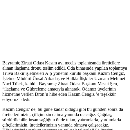
Bayramiç Ziraat Odası Kasım ayı meclis toplantısında üreticilere
alınan ilaçlama dronu teslim edildi. Oda binasında yapılan toplantıya
Truva Bakır işletmeleri A.Ş yönetim kurulu başkanı Kazım Cengiz,
İşletme Müdürü Ünsal Arkadaş ve Halkla İlişkiler Uzmanı Mehmet
Naci Tülek, katıldı. Bayramiç Ziraat Odası Başkanı Mesut Şen,
“ilaçlama ve Gübreleme amacıyla alınarak, Odamız üyelerinin
hizmetine verilen Dron’u hibe eden Kazım Cengiz ’e teşekkür
ediyoruz” dedi.
Kazım Cengiz’ de, bu güne kadar olduğu gibi bu günden sonra da
üreticilerimizin, çiftçimizin daima yanında olacağız. Çağdaş,
sürdürülebilir, insan sağlığını önde tutan, yatırımlarla, yardımlarla
çiftçilerimizin, üreticilerimizin yanında olmaya çalışacağız.