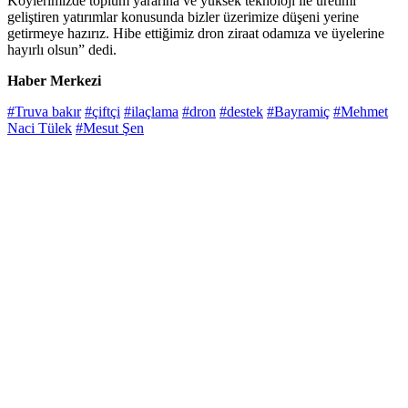
Köylerimizde toplum yararına ve yüksek teknoloji ile üretimi
geliştiren yatırımlar konusunda bizler üzerimize düşeni yerine
getirmeye hazırız. Hibe ettiğimiz dron ziraat odamıza ve üyelerine
hayırlı olsun” dedi.
Haber Merkezi
#Truva bakır
#çiftçi
#ilaçlama
#dron
#destek
#Bayramiç
#Mehmet
Naci Tülek
#Mesut Şen