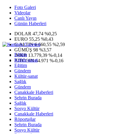
Foto Galeri
Videolar
Canlı Yayın
Günün Haberleri
DOLAR
47,74
%0,25
EURO
55,25
%0,43
G.ALTIN
6.660,55
%2,59
GÜMÜŞ
98
%3,57
Eğitim
IMKB
13.779,39
%-0,14
Kültür-sanat
BITCOIN
64.971
%-0,16
Eğitim
Gündem
Kültür-sanat
Sağlık
Gündem
Çanakkale Haberleri
Şehrin Burada
Sağlık
Sosyo Kültür
Çanakkale Haberleri
Röportajlar
Şehrin Burada
Sosyo Kültür