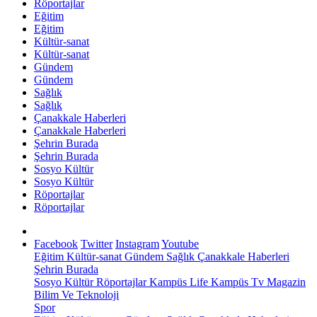
Röportajlar
Eğitim
Eğitim
Kültür-sanat
Kültür-sanat
Gündem
Gündem
Sağlık
Sağlık
Çanakkale Haberleri
Çanakkale Haberleri
Şehrin Burada
Şehrin Burada
Sosyo Kültür
Sosyo Kültür
Röportajlar
Röportajlar
Facebook
Twitter
Instagram
Youtube
Eğitim
Kültür-sanat
Gündem
Sağlık
Çanakkale Haberleri
Şehrin Burada
Sosyo Kültür
Röportajlar
Kampüs Life
Kampüs Tv
Magazin
Bilim Ve Teknoloji
Spor