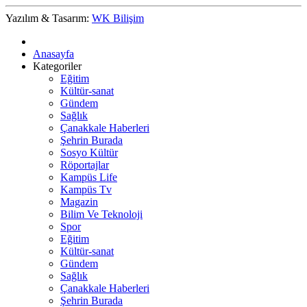
Yazılım & Tasarım:
WK Bilişim
Anasayfa
Kategoriler
Eğitim
Kültür-sanat
Gündem
Sağlık
Çanakkale Haberleri
Şehrin Burada
Sosyo Kültür
Röportajlar
Kampüs Life
Kampüs Tv
Magazin
Bilim Ve Teknoloji
Spor
Eğitim
Kültür-sanat
Gündem
Sağlık
Çanakkale Haberleri
Şehrin Burada