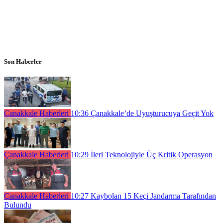
Son Haberler
Çanakkale Haberleri
10:36
Çanakkale’de Uyuşturucuya Geçit Yok
Çanakkale Haberleri
10:29
İleri Teknolojiyle Üç Kritik Operasyon
Çanakkale Haberleri
10:27
Kaybolan 15 Keçi Jandarma Tarafından
Bulundu