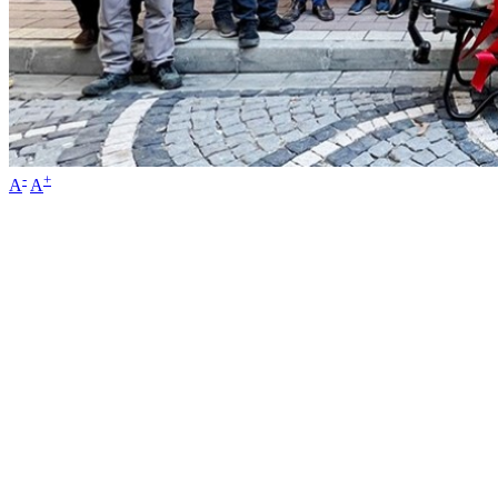
-
+
A
A