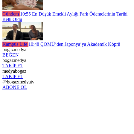
Gündem
10:55
En Düşük Emekli Aylığı Fark Ödemelerinin Tarihi
Belli Oldu
Kampüs Life
10:48
ÇOMÜ’den Japonya’ya Akademik Köprü
bogazmedya
BEĞEN
bogazmedya
TAKİP ET
medyabogaz
TAKİP ET
@bogazmedyatv
ABONE OL