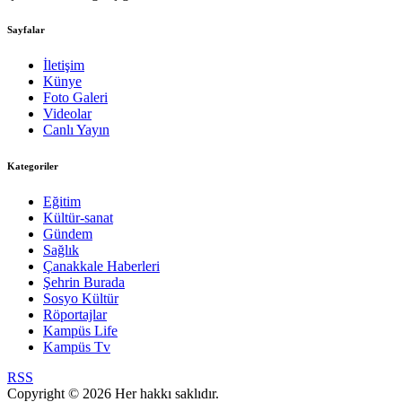
Sayfalar
İletişim
Künye
Foto Galeri
Videolar
Canlı Yayın
Kategoriler
Eğitim
Kültür-sanat
Gündem
Sağlık
Çanakkale Haberleri
Şehrin Burada
Sosyo Kültür
Röportajlar
Kampüs Life
Kampüs Tv
RSS
Copyright © 2026 Her hakkı saklıdır.