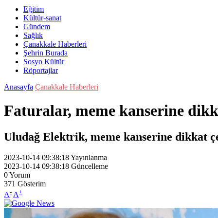
Eğitim
Kültür-sanat
Gündem
Sağlık
Çanakkale Haberleri
Şehrin Burada
Sosyo Kültür
Röportajlar
Anasayfa
Çanakkale Haberleri
Faturalar, meme kanserine dikk
Uludağ Elektrik, meme kanserine dikkat ç
2023-10-14 09:38:18
Yayınlanma
2023-10-14 09:38:18
Güncelleme
0
Yorum
371
Gösterim
-
+
A
A