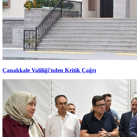
Çanakkale Valiliği’nden Kritik Çağrı