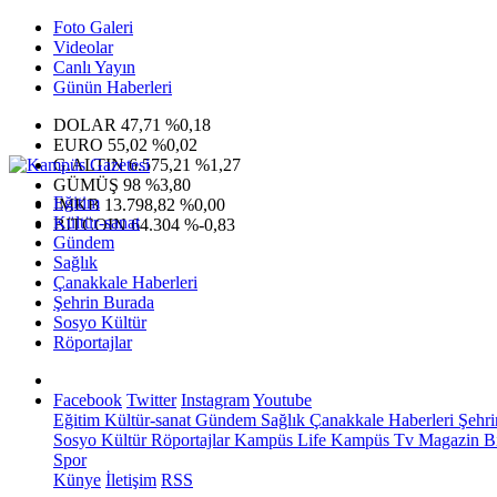
Foto Galeri
Videolar
Canlı Yayın
Günün Haberleri
DOLAR
47,71
%0,18
EURO
55,02
%0,02
G.ALTIN
6.575,21
%1,27
GÜMÜŞ
98
%3,80
Eğitim
IMKB
13.798,82
%0,00
Kültür-sanat
BITCOIN
64.304
%-0,83
Gündem
Sağlık
Çanakkale Haberleri
Şehrin Burada
Sosyo Kültür
Röportajlar
Facebook
Twitter
Instagram
Youtube
Eğitim
Kültür-sanat
Gündem
Sağlık
Çanakkale Haberleri
Şehri
Sosyo Kültür
Röportajlar
Kampüs Life
Kampüs Tv
Magazin
Bi
Spor
Künye
İletişim
RSS