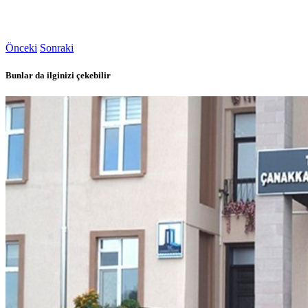
Önceki
Sonraki
Bunlar da ilginizi çekebilir