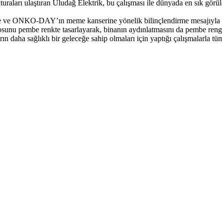
raları ulaştıran Uludağ Elektrik, bu çalışması ile dünyada en sık görü
ele ve ONKO-DAY’ın meme kanserine yönelik bilinçlendirme mesajıyla he
logosunu pembe renkte tasarlayarak, binanın aydınlatmasını da pembe re
arın daha sağlıklı bir geleceğe sahip olmaları için yaptığı çalışmalarla