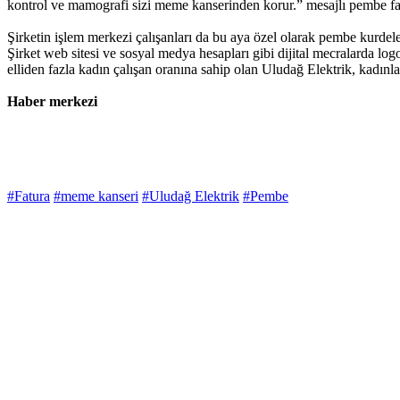
kontrol ve mamografi sizi meme kanserinden korur.” mesajlı pembe fatu
Şirketin işlem merkezi çalışanları da bu aya özel olarak pembe kurd
Şirket web sitesi ve sosyal medya hesapları gibi dijital mecralarda 
elliden fazla kadın çalışan oranına sahip olan Uludağ Elektrik, kadınl
Haber merkezi
#Fatura
#meme kanseri
#Uludağ Elektrik
#Pembe