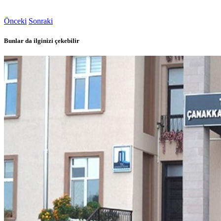
Önceki
Sonraki
Bunlar da ilginizi çekebilir