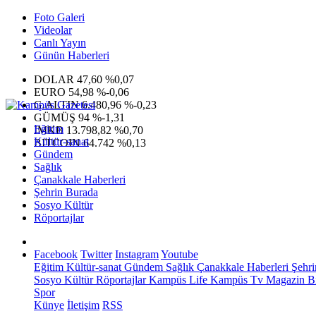
Foto Galeri
Videolar
Canlı Yayın
Günün Haberleri
DOLAR
47,60
%0,07
EURO
54,98
%-0,06
G.ALTIN
6.480,96
%-0,23
GÜMÜŞ
94
%-1,31
Eğitim
IMKB
13.798,82
%0,70
Kültür-sanat
BITCOIN
64.742
%0,13
Gündem
Sağlık
Çanakkale Haberleri
Şehrin Burada
Sosyo Kültür
Röportajlar
Facebook
Twitter
Instagram
Youtube
Eğitim
Kültür-sanat
Gündem
Sağlık
Çanakkale Haberleri
Şehri
Sosyo Kültür
Röportajlar
Kampüs Life
Kampüs Tv
Magazin
Bi
Spor
Künye
İletişim
RSS