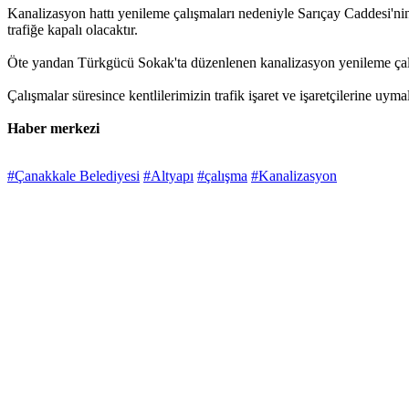
Kanalizasyon hattı yenileme çalışmaları nedeniyle Sarıçay Caddesi'n
trafiğe kapalı olacaktır.
Öte yandan Türkgücü Sokak'ta düzenlenen kanalizasyon yenileme çalışma
Çalışmalar süresince kentlilerimizin trafik işaret ve işaretçilerine uymala
Haber merkezi
#Çanakkale Belediyesi
#Altyapı
#çalışma
#Kanalizasyon