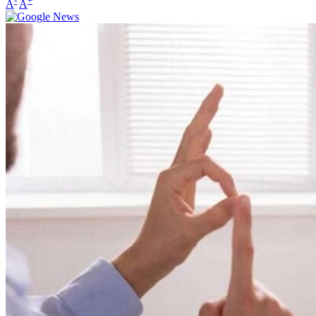
-
+
A
A