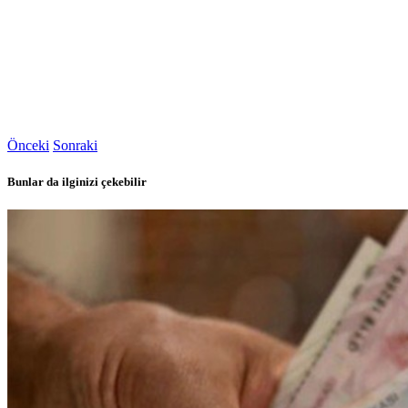
Önceki
Sonraki
Bunlar da ilginizi çekebilir