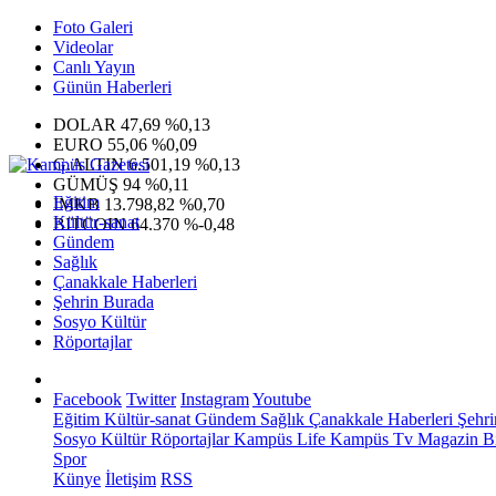
Foto Galeri
Videolar
Canlı Yayın
Günün Haberleri
DOLAR
47,69
%0,13
EURO
55,06
%0,09
G.ALTIN
6.501,19
%0,13
GÜMÜŞ
94
%0,11
Eğitim
IMKB
13.798,82
%0,70
Kültür-sanat
BITCOIN
64.370
%-0,48
Gündem
Sağlık
Çanakkale Haberleri
Şehrin Burada
Sosyo Kültür
Röportajlar
Facebook
Twitter
Instagram
Youtube
Eğitim
Kültür-sanat
Gündem
Sağlık
Çanakkale Haberleri
Şehri
Sosyo Kültür
Röportajlar
Kampüs Life
Kampüs Tv
Magazin
Bi
Spor
Künye
İletişim
RSS