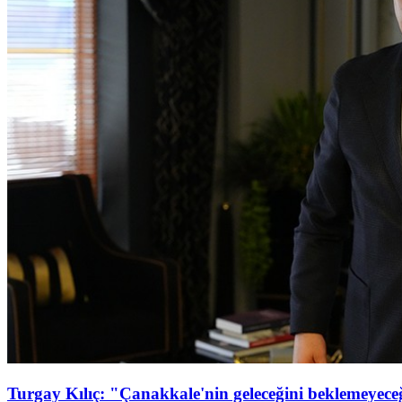
Turgay Kılıç: "Çanakkale'nin geleceğini beklemeyeceği