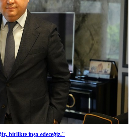
z, birlikte inşa edeceğiz."