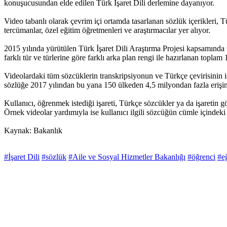
konuşucusundan elde edilen Türk İşaret Dili derlemine dayanıyor.
Video tabanlı olarak çevrim içi ortamda tasarlanan sözlük içerikleri, Tü
tercümanlar, özel eğitim öğretmenleri ve araştırmacılar yer alıyor.
2015 yılında yürütülen Türk İşaret Dili Araştırma Projesi kapsamında 
farklı tür ve türlerine göre farklı arka plan rengi ile hazırlanan toplam
Videolardaki tüm sözcüklerin transkripsiyonun ve Türkçe çevirisinin işi
sözlüğe 2017 yılından bu yana 150 ülkeden 4,5 milyondan fazla erişi
Kullanıcı, öğrenmek istediği işareti, Türkçe sözcükler ya da işaretin gö
Örnek videolar yardımıyla ise kullanıcı ilgili sözcüğün cümle içindeki
Kaynak: Bakanlık
#İşaret Dili
#sözlük
#Aile ve Sosyal Hizmetler Bakanlığı
#öğrenci
#e