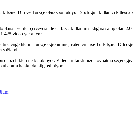
rk İşaret Dili ve Türkçe olarak sunuluyor. Sözlüğün kullanıcı kitlesi ara
toplanan veriler çerçevesinde en fazla kullanım sıklığına sahip olan 2.
 11.428 video yer alıyor.
tme engellilerin Türkçe öğrenimine, işitenlerin ise Türk İşaret Dili öğr
m sağlandı.
rsel özellikleri ile bulabiliyor. Videoları farklı hızda oynatma seçeneği
 kullanımı hakkında bilgi ediniyor.
ğitim