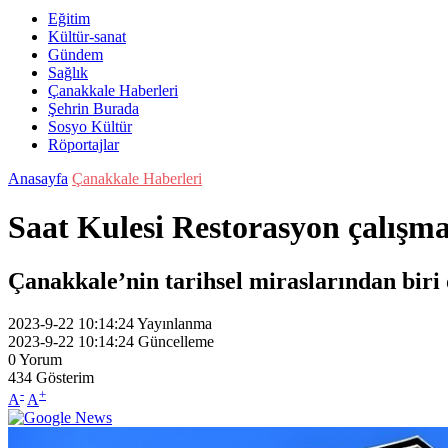
Eğitim
Kültür-sanat
Gündem
Sağlık
Çanakkale Haberleri
Şehrin Burada
Sosyo Kültür
Röportajlar
Anasayfa
Çanakkale Haberleri
Saat Kulesi Restorasyon çalışm
Çanakkale’nin tarihsel miraslarından biri 
2023-9-22 10:14:24
Yayınlanma
2023-9-22 10:14:24
Güncelleme
0
Yorum
434
Gösterim
-
+
A
A