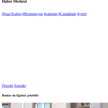
Haber Merkezi
#Saat Kulesi
#Restorasyon
#çalışma
#Çanakkale
#yerel
Önceki
Sonraki
Bunlar da ilginizi çekebilir