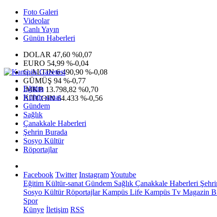
Foto Galeri
Videolar
Canlı Yayın
Günün Haberleri
DOLAR
47,60
%0,07
EURO
54,99
%-0,04
G.ALTIN
6.490,90
%-0,08
GÜMÜŞ
94
%-0,77
Eğitim
IMKB
13.798,82
%0,70
Kültür-sanat
BITCOIN
64.433
%-0,56
Gündem
Sağlık
Çanakkale Haberleri
Şehrin Burada
Sosyo Kültür
Röportajlar
Facebook
Twitter
Instagram
Youtube
Eğitim
Kültür-sanat
Gündem
Sağlık
Çanakkale Haberleri
Şehri
Sosyo Kültür
Röportajlar
Kampüs Life
Kampüs Tv
Magazin
Bi
Spor
Künye
İletişim
RSS