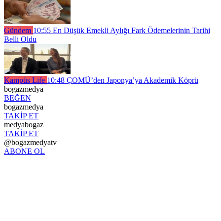
Gündem
10:55
En Düşük Emekli Aylığı Fark Ödemelerinin Tarihi
Belli Oldu
Kampüs Life
10:48
ÇOMÜ’den Japonya’ya Akademik Köprü
bogazmedya
BEĞEN
bogazmedya
TAKİP ET
medyabogaz
TAKİP ET
@bogazmedyatv
ABONE OL