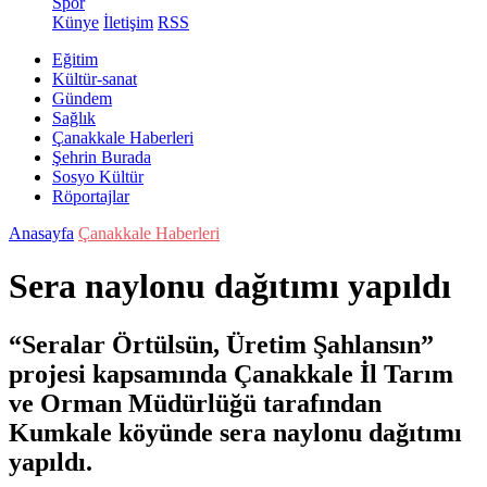
Spor
Künye
İletişim
RSS
Eğitim
Kültür-sanat
Gündem
Sağlık
Çanakkale Haberleri
Şehrin Burada
Sosyo Kültür
Röportajlar
Anasayfa
Çanakkale Haberleri
Sera naylonu dağıtımı yapıldı
“Seralar Örtülsün, Üretim Şahlansın”
projesi kapsamında Çanakkale İl Tarım
ve Orman Müdürlüğü tarafından
Kumkale köyünde sera naylonu dağıtımı
yapıldı.