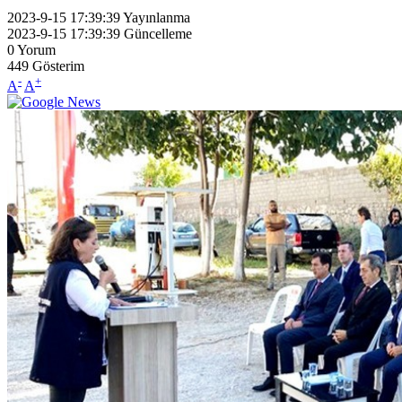
2023-9-15 17:39:39
Yayınlanma
2023-9-15 17:39:39
Güncelleme
0
Yorum
449
Gösterim
-
+
A
A