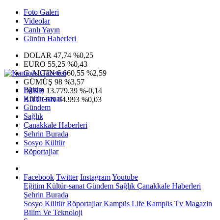
Foto Galeri
Videolar
Canlı Yayın
Günün Haberleri
DOLAR
47,74
%0,25
EURO
55,25
%0,43
G.ALTIN
6.660,55
%2,59
GÜMÜŞ
98
%3,57
Eğitim
IMKB
13.779,39
%-0,14
Kültür-sanat
BITCOIN
64.993
%0,03
Gündem
Sağlık
Çanakkale Haberleri
Şehrin Burada
Sosyo Kültür
Röportajlar
Facebook
Twitter
Instagram
Youtube
Eğitim
Kültür-sanat
Gündem
Sağlık
Çanakkale Haberleri
Şehrin Burada
Sosyo Kültür
Röportajlar
Kampüs Life
Kampüs Tv
Magazin
Bilim Ve Teknoloji