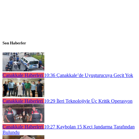
Son Haberler
Çanakkale Haberleri
10:36
Çanakkale’de Uyuşturucuya Geçit Yok
Çanakkale Haberleri
10:29
İleri Teknolojiyle Üç Kritik Operasyon
Çanakkale Haberleri
10:27
Kaybolan 15 Keçi Jandarma Tarafından
Bulundu