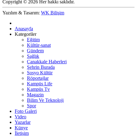
Copyright © 2026 Her hakkı saklıdır.
Yazılım & Tasarım:
WK Bilişim
Anasayfa
Kategoriler
Eğitim
Kültür-sanat
Gündem
Sağlık
Çanakkale Haberleri
Şehrin Burada
Sosyo Kültür
Röportajlar
Kampüs Life
Kampüs Tv
Magazin
Bilim Ve Teknoloji
Spor
Foto Galeri
Video
Yazarlar
Künye
İletişim