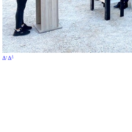
-
+
A
A