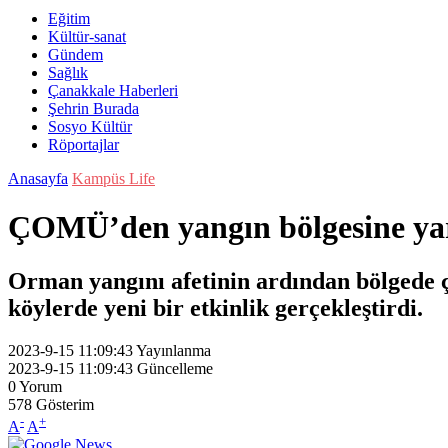
Eğitim
Kültür-sanat
Gündem
Sağlık
Çanakkale Haberleri
Şehrin Burada
Sosyo Kültür
Röportajlar
Anasayfa
Kampüs Life
ÇOMÜ’den yangın bölgesine y
Orman yangını afetinin ardından bölgede 
köylerde yeni bir etkinlik gerçekleştirdi.
2023-9-15 11:09:43
Yayınlanma
2023-9-15 11:09:43
Güncelleme
0
Yorum
578
Gösterim
-
+
A
A