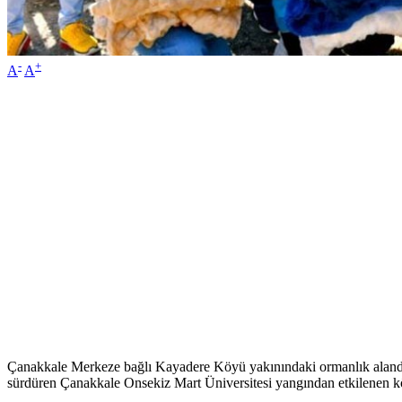
-
+
A
A
Çanakkale Merkeze bağlı Kayadere Köyü yakınındaki ormanlık alanda m
sürdüren Çanakkale Onsekiz Mart Üniversitesi yangından etkilenen köyl