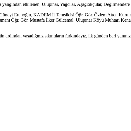
ngından etkilenen, Ulupınar, Yağcılar, Aşağıokçular, Değirmendere Kö
. Cüneyt Erenoğlu, KADEM İl Temsilcisi Öğr. Gör. Özlem Atıcı, Kurums
manı Öğr. Gör. Mustafa İlker Gülcemal, Ulupınar Köyü Muhtarı Kena
in ardından yaşadığınız sıkıntıların farkındayız, ilk günden beri yanın