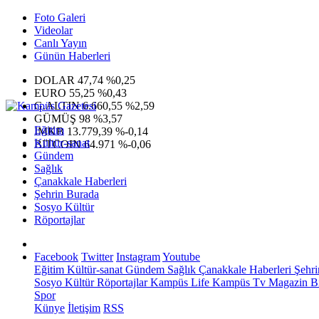
Foto Galeri
Videolar
Canlı Yayın
Günün Haberleri
DOLAR
47,74
%0,25
EURO
55,25
%0,43
G.ALTIN
6.660,55
%2,59
GÜMÜŞ
98
%3,57
Eğitim
IMKB
13.779,39
%-0,14
Kültür-sanat
BITCOIN
64.971
%-0,06
Gündem
Sağlık
Çanakkale Haberleri
Şehrin Burada
Sosyo Kültür
Röportajlar
Facebook
Twitter
Instagram
Youtube
Eğitim
Kültür-sanat
Gündem
Sağlık
Çanakkale Haberleri
Şehri
Sosyo Kültür
Röportajlar
Kampüs Life
Kampüs Tv
Magazin
Bi
Spor
Künye
İletişim
RSS