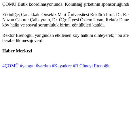
ÇOMÜ Butik koordinasyonunda, Kolunsağ şirketinin sponsorluğunda ya
Etkinliğe; Çanakkale Onsekiz Mart Üniversitesi Rektörü Prof. Dr. R
Nazan Çakırer Çalbayram, Dr. Öğr. Üyesi Özlem Uyan, Rektör Danış
köy halkı ve sosyal sorumluluk birimi gönüllüleri katıldı.
Rektör Erenoğlu, yangından etkilenen köy halkını dinleyerek; “bu afet
beraberlik mesajı verdi.
Haber Merkezi
#ÇOMÜ
#yangın
#yardım
#Kayadere
#R Cüneyt Erenoğlu