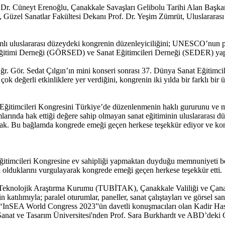
 Dr. Cüneyt Erenoğlu, Çanakkale Savaşları Gelibolu Tarihi Alan Başk
, Güzel Sanatlar Fakültesi Dekanı Prof. Dr. Yeşim Zümrüt, Uluslarara
lı uluslararası düzeydeki kongrenin düzenleyiciliğini; UNESCO’nun pa
 Eğitimi Derneği (GÖRSED) ve Sanat Eğitimcileri Derneği (SEDER) yap
Gör. Sedat Çılgın’ın mini konseri sonrası 37. Dünya Sanat Eğitimci
ok değerli etkinliklere yer verdiğini, kongrenin iki yılda bir farklı bir
Eğitimcileri Kongresini Türkiye’de düzenlenmenin haklı gururunu ve m
amlarında hak ettiği değere sahip olmayan sanat eğitiminin uluslararas
ş olacak. Bu bağlamda kongrede emeği geçen herkese teşekkür ediyor ve ko
imcileri Kongresine ev sahipliği yapmaktan duyduğu memnuniyeti belir
k olduklarını vurgulayarak kongrede emeği geçen herkese teşekkür etti.
ve Teknolojik Araştırma Kurumu (TUBİTAK), Çanakkale Valiliği ve Çan
tılımıyla; paralel oturumlar, paneller, sanat çalıştayları ve görsel sana
“InSEA World Congress 2023”ün davetli konuşmacıları olan Kadir Has 
anat ve Tasarım Üniversitesi'nden Prof. Sara Burkhardt ve ABD’deki G