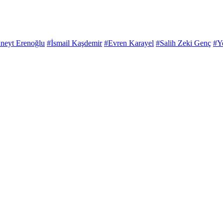
neyt Erenoğlu
#İsmail Kaşdemir
#Evren Karayel
#Salih Zeki Genç
#Y