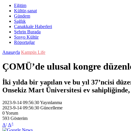
Eğitim
Kültür-sanat
Gündem
Sağlık
Çanakkale Haberleri
Şehrin Burada
Sosyo Kültür
Röportajlar
Anasayfa
Kampüs Life
ÇOMÜ’de ulusal kongre düzenl
İki yılda bir yapılan ve bu yıl 37’ncisi d
Onsekiz Mart Üniversitesi ev sahipliğinde, 
2023-9-14 09:56:30
Yayınlanma
2023-9-14 09:56:30
Güncelleme
0
Yorum
593
Gösterim
-
+
A
A