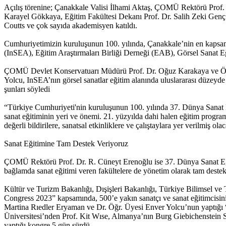
Açılış törenine; Çanakkale Valisi İlhami Aktaş, ÇOMÜ Rektörü Prof.
Karayel Gökkaya, Eğitim Fakültesi Dekanı Prof. Dr. Salih Zeki Genç
Coutts ve çok sayıda akademisyen katıldı.
Cumhuriyetimizin kuruluşunun 100. yılında, Çanakkale’nin en kapsam
(InSEA), Eğitim Araştırmaları Birliği Derneği (EAB), Görsel Sanat
ÇOMÜ Devlet Konservatuarı Müdürü Prof. Dr. Oğuz Karakaya ve Öğr. 
Yolcu, InSEA’nın görsel sanatlar eğitim alanında uluslararası düzeyde ç
şunları söyledi
“Türkiye Cumhuriyeti'nin kuruluşunun 100. yılında 37. Dünya Sanat 
sanat eğitiminin yeri ve önemi. 21. yüzyılda dahi halen eğitim progr
değerli bildirilere, sanatsal etkinliklere ve çalıştaylara yer verilmi
Sanat Eğitimine Tam Destek Veriyoruz
ÇOMÜ Rektörü Prof. Dr. R. Cüneyt Erenoğlu ise 37. Dünya Sanat Eğit
bağlamda sanat eğitimi veren fakültelere de yönetim olarak tam deste
Kültür ve Turizm Bakanlığı, Dışişleri Bakanlığı, Türkiye Bilimsel 
Congress 2023” kapsamında, 500’e yakın sanatçı ve sanat eğitimcisinin ka
Martina Rıedler Eryaman ve Dr. Öğr. Üyesi Enver Yolcu’nun yaptığı 
Üniversitesi’nden Prof. Kit Wıse, Almanya’nın Burg Giebichenstein S
yaptığı kongre 5 gün sürdü.