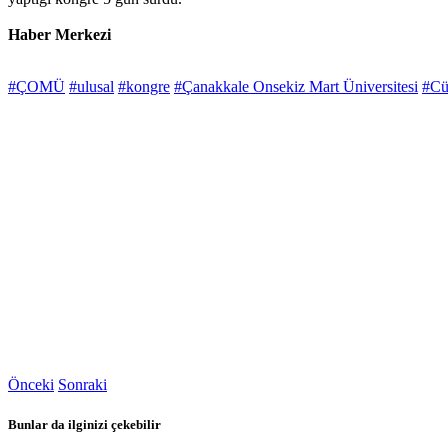
Haber Merkezi
#ÇOMÜ
#ulusal
#kongre
#Çanakkale Onsekiz Mart Üniversitesi
#Cü
Önceki
Sonraki
Bunlar da ilginizi çekebilir