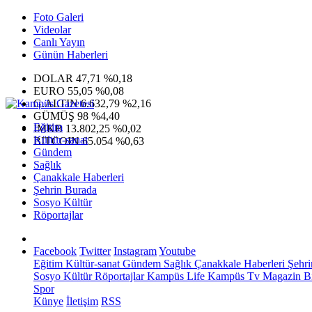
Foto Galeri
Videolar
Canlı Yayın
Günün Haberleri
DOLAR
47,71
%0,18
EURO
55,05
%0,08
G.ALTIN
6.632,79
%2,16
GÜMÜŞ
98
%4,40
Eğitim
IMKB
13.802,25
%0,02
Kültür-sanat
BITCOIN
65.054
%0,63
Gündem
Sağlık
Çanakkale Haberleri
Şehrin Burada
Sosyo Kültür
Röportajlar
Facebook
Twitter
Instagram
Youtube
Eğitim
Kültür-sanat
Gündem
Sağlık
Çanakkale Haberleri
Şehri
Sosyo Kültür
Röportajlar
Kampüs Life
Kampüs Tv
Magazin
Bi
Spor
Künye
İletişim
RSS