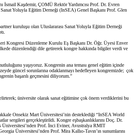
anı İsmail Kaşdemir, ÇOMÜ Rektör Yardımcısı Prof. Dr. Evren
sı Sanat Yoluyla Eğitim Derneği (InSEA) Genel Başkanı Prof. Glen
rtner kuruluşu olan Uluslararası Sanat Yoluyla Eğitim Derneği
tı.
leri Kongresi Düzenleme Kurulu Eş Başkanı Dr. Öğr. Üyesi Enver
 ülkede düzenlendiği dile getirerek kongre hakkında bilgiler verdi ve
utluluğunu yaşıyoruz. Kongrenin ana teması genel eğitim içinde
ı düzeyde güncel sorunlarına odaklanmayı hedefleyen kongremizde; çok
ngrenin başarılı geçmesini diliyorum.”
terek; üniversite olarak sanat eğitimine çok önem verdiklerini bu
akkale Onsekiz Mart Üniversitesi’nin desteklediği “InSEA World
tlar sergileri gerçekleştirildi. Kongre eşbaşkanlıklarını Doç. Dr.
Üniversitesi’nden Prof. İnci Eviner, Avustralya RMIT
eorgia Üniversitesi’nden Prof. Mira Kallıo-Tavın’ın sunumlarını