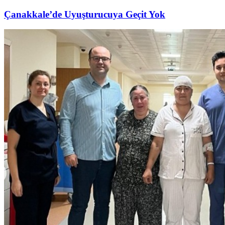
Çanakkale’de Uyuşturucuya Geçit Yok