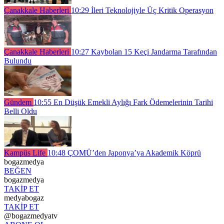
Çanakkale Haberleri
10:29
İleri Teknolojiyle Üç Kritik Operasyon
Çanakkale Haberleri
10:27
Kaybolan 15 Keçi Jandarma Tarafından
Bulundu
Gündem
10:55
En Düşük Emekli Aylığı Fark Ödemelerinin Tarihi
Belli Oldu
Kampüs Life
10:48
ÇOMÜ’den Japonya’ya Akademik Köprü
bogazmedya
BEĞEN
bogazmedya
TAKİP ET
medyabogaz
TAKİP ET
@bogazmedyatv