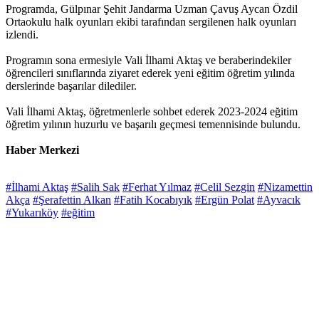
Programda, Gülpınar Şehit Jandarma Uzman Çavuş Aycan Özdil
Ortaokulu halk oyunları ekibi tarafından sergilenen halk oyunları
izlendi.
Programın sona ermesiyle Vali İlhami Aktaş ve beraberindekiler
öğrencileri sınıflarında ziyaret ederek yeni eğitim öğretim yılında
derslerinde başarılar dilediler.
Vali İlhami Aktaş
, öğretmenlerle sohbet ederek 2023-2024 eğitim
öğretim yılının huzurlu ve başarılı geçmesi temennisinde bulundu.
Haber Merkezi
#İlhami Aktaş
#Salih Sak
#Ferhat Yılmaz
#Celil Sezgin
#Nizamettin
Akça
#Şerafettin Alkan
#Fatih Kocabıyık
#Ergün Polat
#Ayvacık
#Yukarıköy
#eğitim