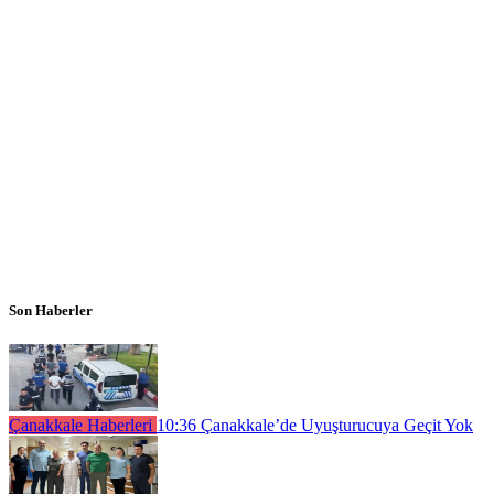
Son Haberler
Çanakkale Haberleri
10:36
Çanakkale’de Uyuşturucuya Geçit Yok