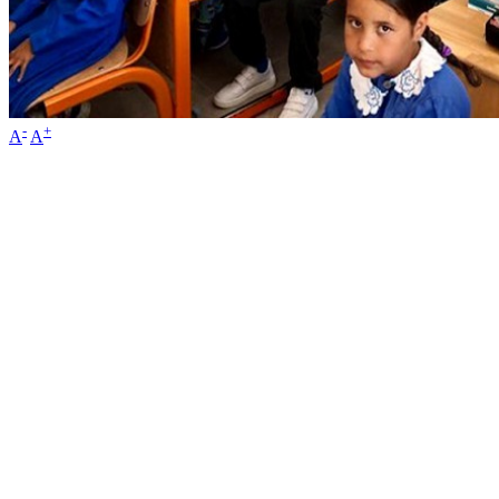
-
+
A
A