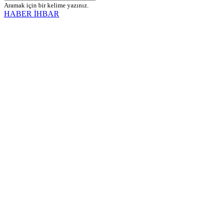
Aramak için bir kelime yazınız.
HABER İHBAR