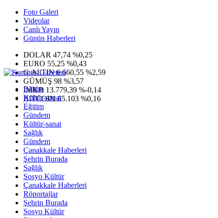
Foto Galeri
Videolar
Canlı Yayın
Günün Haberleri
DOLAR
47,74
%0,25
EURO
55,25
%0,43
G.ALTIN
6.660,55
%2,59
GÜMÜŞ
98
%3,57
Eğitim
IMKB
13.779,39
%-0,14
Kültür-sanat
BITCOIN
65.103
%0,16
Eğitim
Gündem
Kültür-sanat
Sağlık
Gündem
Çanakkale Haberleri
Şehrin Burada
Sağlık
Sosyo Kültür
Çanakkale Haberleri
Röportajlar
Şehrin Burada
Sosyo Kültür