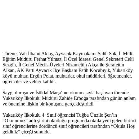
Törene; Vali İlhami Aktaş, Ayvacık Kaymakamı Salih Sak, İl Milli
Eğitim Müdürü Ferhat Yılmaz, İl Özel İdaresi Genel Sekreteri Celil
Sezgin, İl Genel Meclis Üyeleri Nizamettin Akça ile Şerafettin
Alkan, AK Parti Ayvacık İlçe Başkanı Fatih Kocabıyık, Yukarıköy
köyü muhtarı Ergün Polat, muhtarlar, okul müdürleri, öğretmenler,
öğrenciler ve veliler katıldı.
Saygı duruşu ve İstiklal Marşı’nın okunmasıyla başlayan törende
Yukarıköy İlkokulu Müdürü Zahide Erboğa tarafından günün anlam
ve önemine ilişkin bir konuşma gerçekleştirildi.
Yukarıköy İlkokulu 4. Sınıf öğrencisi Tuğba Ünzile Şen’in
“Okulumuz” adlı şiirini okuduğu programda okula yeni gelen birinci
sınıf öğrencilerine dördüncü sınıf öğrencileri tarafından “Okula Hoş
geldiniz” çiçeği sunuldu.