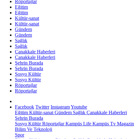
Röportajlar
Eğitim
Eğitim
Kültür-sanat
Kültür-sanat
Gündem
Gündem
Sağlık
Sağlık
Çanakkale Haberleri
Çanakkale Haberleri
Şehrin Burada
Şehrin Burada
Sosyo Kültür
Sosyo Kültür
Röportajlar
Röportajlar
Facebook
Twitter
Instagram
Youtube
Eğitim
Kültür-sanat
Gündem
Sağlık
Çanakkale Haberleri
Şehrin Burada
Sosyo Kültür
Röportajlar
Kampüs Life
Kampüs Tv
Magazin
Bilim Ve Teknoloji
Spor