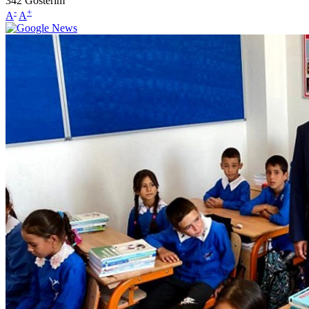
342
Gösterim
-
+
A
A