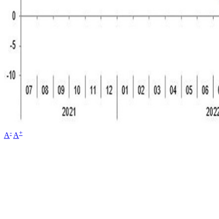
-
+
A
A