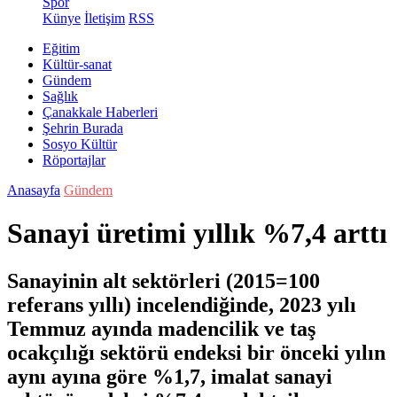
Spor
Künye
İletişim
RSS
Eğitim
Kültür-sanat
Gündem
Sağlık
Çanakkale Haberleri
Şehrin Burada
Sosyo Kültür
Röportajlar
Anasayfa
Gündem
Sanayi üretimi yıllık %7,4 arttı
Sanayinin alt sektörleri (2015=100
referans yıllı) incelendiğinde, 2023 yılı
Temmuz ayında madencilik ve taş
ocakçılığı sektörü endeksi bir önceki yılın
aynı ayına göre %1,7, imalat sanayi