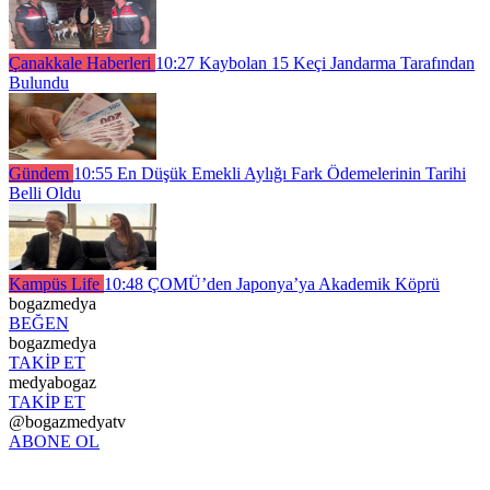
Çanakkale Haberleri
10:27
Kaybolan 15 Keçi Jandarma Tarafından
Bulundu
Gündem
10:55
En Düşük Emekli Aylığı Fark Ödemelerinin Tarihi
Belli Oldu
Kampüs Life
10:48
ÇOMÜ’den Japonya’ya Akademik Köprü
bogazmedya
BEĞEN
bogazmedya
TAKİP ET
medyabogaz
TAKİP ET
@bogazmedyatv
ABONE OL