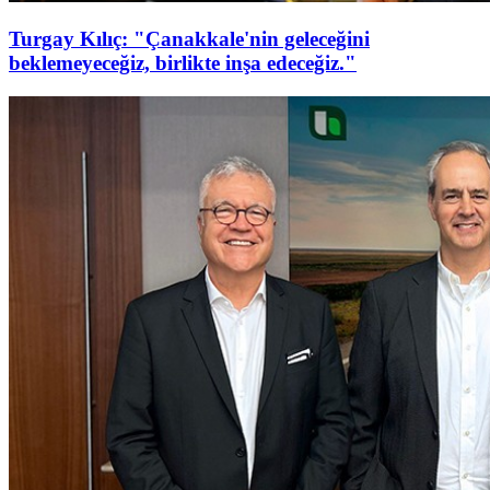
Turgay Kılıç: "Çanakkale'nin geleceğini
beklemeyeceğiz, birlikte inşa edeceğiz."