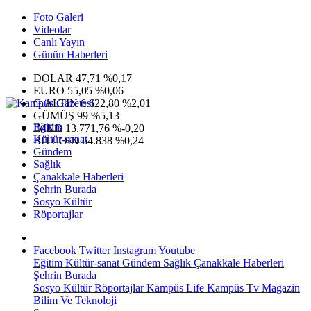
Foto Galeri
Videolar
Canlı Yayın
Günün Haberleri
DOLAR
47,71
%0,17
EURO
55,05
%0,06
G.ALTIN
6.622,80
%2,01
GÜMÜŞ
99
%5,13
Eğitim
IMKB
13.771,76
%-0,20
Kültür-sanat
BITCOIN
64.838
%0,24
Gündem
Sağlık
Çanakkale Haberleri
Şehrin Burada
Sosyo Kültür
Röportajlar
Facebook
Twitter
Instagram
Youtube
Eğitim
Kültür-sanat
Gündem
Sağlık
Çanakkale Haberleri
Şehrin Burada
Sosyo Kültür
Röportajlar
Kampüs Life
Kampüs Tv
Magazin
Bilim Ve Teknoloji