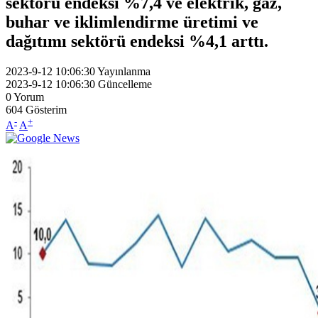
sektörü endeksi %7,4 ve elektrik, gaz,
buhar ve iklimlendirme üretimi ve
dağıtımı sektörü endeksi %4,1 arttı.
2023-9-12 10:06:30
Yayınlanma
2023-9-12 10:06:30
Güncelleme
0
Yorum
604
Gösterim
-
+
A
A