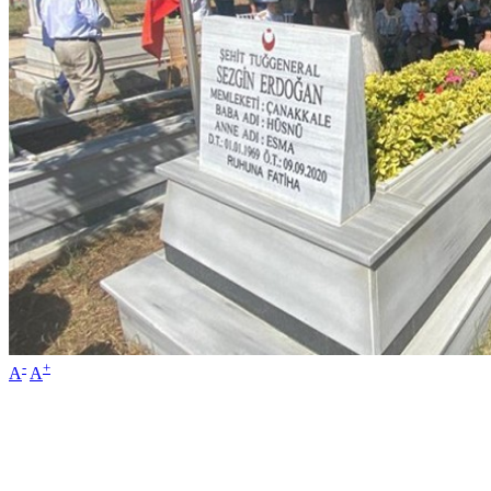
-
+
A
A