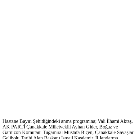
Hastane Bayırı Şehitliğindeki anma programına; Vali İlhami Aktaş,
AK PARTİ Çanakkale Milletvekili Ayhan Gider, Boğaz ve
Garnizon Komutanı Tuğamiral Mustafa Biçen, Çanakkale Savaşları
Gelibolu Tarihi Alan Başkanı İsmail Kaşdemir, İl Jandarma