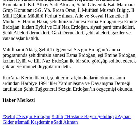
Komutanı J. Kd. Albay Sadi Akman, Sahil Güvenlik Batı Marm
ara
Grup Komutanı SG. Yb. Ercan Oran, İl Müftüsü Mustafa Bilgiç, İl
Milli Eğitim Müdürü Ferhat Yılmaz, Aile ve Sosyal Hizmetler İl
Müdür V. Harun Hazır, şehidimizin annesi Esma Erdoğan eşi Emine
Erdoğan, kızları Eylül ve Elif Naz Erdoğan, siyasi parti temsilcileri,
Şehit Aileleri dernekleri, Gazi Dernekleri, şehit aileleri, gaziler ve
vatandaşlar katıldı.
Vali İlhami Aktaş, Şehit Tuğgeneral Sezgin Erdoğan’ı anma
programında şehidimizin annesi Esma Erdoğan, eşi Emine Erdoğan,
kızları Eylül ve Elif Naz Erdoğan ile bir süre görüşüp sohbet ederek
şükran ve minnet duygularını iletti.
Kur’an-ı Kerim tilaveti, şehitlerimiz için duaların okunmasının
ardından Harbiye 1991’liler Yardımlaşma ve Dayanışma Derneği
tarafından Şehit Tuğgeneral Sezgin Erdoğan’ın özgeçmişi okundu.
Haber Merkezi
#Şehit
#Sezgin Erdoğan
#İdlib
#Hastane Bayırı Şehitliği
#Ayhan
Gider
#İsmail Kaşdemir
#Sadi Akman