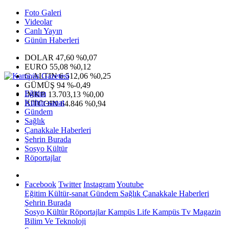
Foto Galeri
Videolar
Canlı Yayın
Günün Haberleri
DOLAR
47,60
%0,07
EURO
55,08
%0,12
G.ALTIN
6.512,06
%0,25
GÜMÜŞ
94
%-0,49
Eğitim
IMKB
13.703,13
%0,00
Kültür-sanat
BITCOIN
64.846
%0,94
Gündem
Sağlık
Çanakkale Haberleri
Şehrin Burada
Sosyo Kültür
Röportajlar
Facebook
Twitter
Instagram
Youtube
Eğitim
Kültür-sanat
Gündem
Sağlık
Çanakkale Haberleri
Şehrin Burada
Sosyo Kültür
Röportajlar
Kampüs Life
Kampüs Tv
Magazin
Bilim Ve Teknoloji