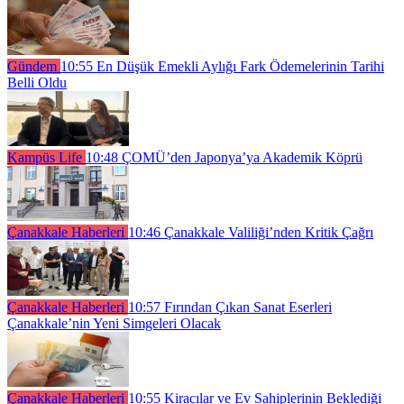
Gündem
10:55
En Düşük Emekli Aylığı Fark Ödemelerinin Tarihi
Belli Oldu
Kampüs Life
10:48
ÇOMÜ’den Japonya’ya Akademik Köprü
Çanakkale Haberleri
10:46
Çanakkale Valiliği’nden Kritik Çağrı
Çanakkale Haberleri
10:57
Fırından Çıkan Sanat Eserleri
Çanakkale’nin Yeni Simgeleri Olacak
Çanakkale Haberleri
10:55
Kiracılar ve Ev Sahiplerinin Beklediği