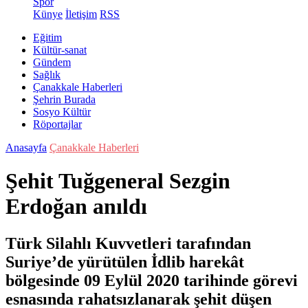
Spor
Künye
İletişim
RSS
Eğitim
Kültür-sanat
Gündem
Sağlık
Çanakkale Haberleri
Şehrin Burada
Sosyo Kültür
Röportajlar
Anasayfa
Çanakkale Haberleri
Şehit Tuğgeneral Sezgin
Erdoğan anıldı
Türk Silahlı Kuvvetleri tarafından
Suriye’de yürütülen İdlib harekât
bölgesinde 09 Eylül 2020 tarihinde görevi
esnasında rahatsızlanarak şehit düşen