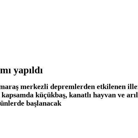
ımı yapıldı
ş merkezli depremlerden etkilenen illerde,
u kapsamda küçükbaş, kanatlı hayvan ve arı
günlerde başlanacak