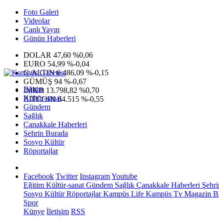
Foto Galeri
Videolar
Canlı Yayın
Günün Haberleri
DOLAR
47,60
%0,06
EURO
54,99
%-0,04
G.ALTIN
6.486,09
%-0,15
GÜMÜŞ
94
%-0,67
Eğitim
IMKB
13.798,82
%0,70
Kültür-sanat
BITCOIN
64.515
%-0,55
Gündem
Sağlık
Çanakkale Haberleri
Şehrin Burada
Sosyo Kültür
Röportajlar
Facebook
Twitter
Instagram
Youtube
Eğitim
Kültür-sanat
Gündem
Sağlık
Çanakkale Haberleri
Şehri
Sosyo Kültür
Röportajlar
Kampüs Life
Kampüs Tv
Magazin
Bi
Spor
Künye
İletişim
RSS