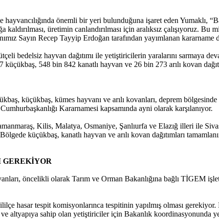
 hayvancılığında önemli bir yeri bulunduğuna işaret eden Yumaklı, “Bak
a kaldırılması, üretimin canlandırılması için aralıksız çalışıyoruz. Bu m
nımız Sayın Recep Tayyip Erdoğan tarafından yayımlanan kararname do
li bedelsiz hayvan dağıtımı ile yetiştiricilerin yaralarını sarmaya dev
üçükbaş, 548 bin 842 kanatlı hayvan ve 26 bin 273 arılı kovan dağıtım
büyükbaş, küçükbaş, kümes hayvanı ve arılı kovanları, deprem bölgesinde
lı Cumhurbaşkanlığı Kararnamesi kapsamında ayni olarak karşılanıyor.
araş, Kilis, Malatya, Osmaniye, Şanlıurfa ve Elazığ illeri ile Sivas'ı
. Bölgede küçükbaş, kanatlı hayvan ve arılı kovan dağıtımları tamamlan
I GEREKİYOR
anları, öncelikli olarak Tarım ve Orman Bakanlığına bağlı TİGEM işlet
e hasar tespit komisyonlarınca tespitinin yapılmış olması gerekiyor. D
altyapıya sahip olan yetiştiriciler için Bakanlık koordinasyonunda yetişt