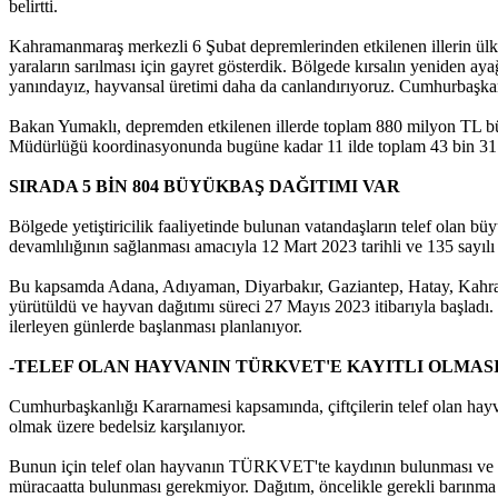
belirtti.
Kahramanmaraş merkezli 6 Şubat depremlerinden etkilenen illerin ülke
yaraların sarılması için gayret gösterdik. Bölgede kırsalın yeniden ayağ
yanındayız, hayvansal üretimi daha da canlandırıyoruz. Cumhurbaşka
Bakan Yumaklı, depremden etkilenen illerde toplam 880 milyon TL bütçe
Müdürlüğü koordinasyonunda bugüne kadar 11 ilde toplam 43 bin 317 k
SIRADA 5 BİN 804 BÜYÜKBAŞ DAĞITIMI VAR
Bölgede yetiştiricilik faaliyetinde bulunan vatandaşların telef olan 
devamlılığının sağlanması amacıyla 12 Mart 2023 tarihli ve 135 sayı
Bu kapsamda Adana, Adıyaman, Diyarbakır, Gaziantep, Hatay, Kahramanm
yürütüldü ve hayvan dağıtımı süreci 27 Mayıs 2023 itibarıyla başladı
ilerleyen günlerde başlanması planlanıyor.
-TELEF OLAN HAYVANIN TÜRKVET'E KAYITLI OLMAS
Cumhurbaşkanlığı Kararnamesi kapsamında, çiftçilerin telef olan hayv
olmak üzere bedelsiz karşılanıyor.
Bunun için telef olan hayvanın TÜRKVET'te kaydının bulunması ve ililç
müracaatta bulunması gerekmiyor. Dağıtım, öncelikle gerekli barınma ve 