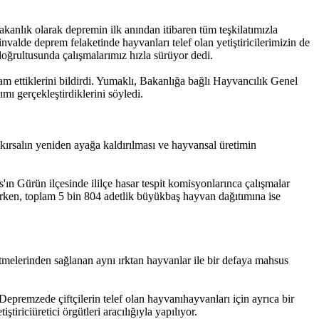
anlık olarak depremin ilk anından itibaren tüm teşkilatımızla
invalde deprem felaketinde hayvanları telef olan yetiştiricilerimizin de
ğrultusunda çalışmalarımız hızla sürüyor dedi.
am ettiklerini bildirdi. Yumaklı, Bakanlığa bağlı Hayvancılık Genel
ı gerçekleştirdiklerini söyledi.
 kırsalın yeniden ayağa kaldırılması ve hayvansal üretimin
n Gürün ilçesinde ililçe hasar tespit komisyonlarınca çalışmalar
ırken, toplam 5 bin 804 adetlik büyükbaş hayvan dağıtımına ise
melerinden sağlanan aynı ırktan hayvanlar ile bir defaya mahsus
epremzede çiftçilerin telef olan hayvanıhayvanları için ayrıca bir
iriciüretici örgütleri aracılığıyla yapılıyor.