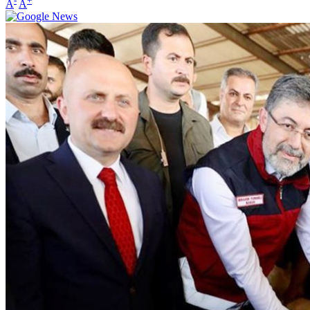
-
+
A
A