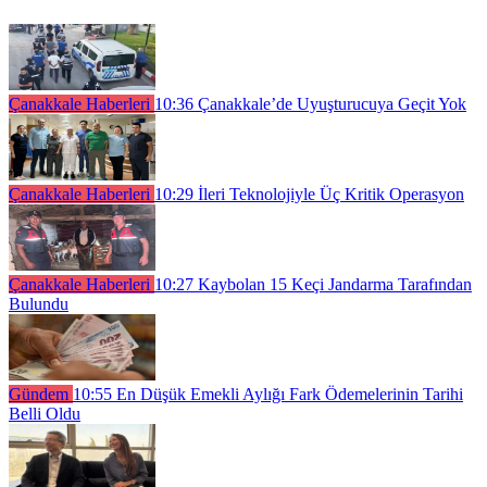
Çanakkale Haberleri
10:36
Çanakkale’de Uyuşturucuya Geçit Yok
Çanakkale Haberleri
10:29
İleri Teknolojiyle Üç Kritik Operasyon
Çanakkale Haberleri
10:27
Kaybolan 15 Keçi Jandarma Tarafından
Bulundu
Gündem
10:55
En Düşük Emekli Aylığı Fark Ödemelerinin Tarihi
Belli Oldu