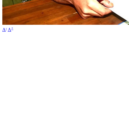
-
+
A
A