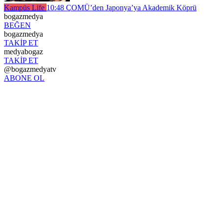
Kampüs Life
10:48
ÇOMÜ’den Japonya’ya Akademik Köprü
bogazmedya
BEĞEN
bogazmedya
TAKİP ET
medyabogaz
TAKİP ET
@bogazmedyatv
ABONE OL