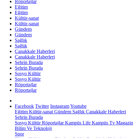
Röportajlar
Eğitim
Eğitim
Kültür-sanat
Kültür-sanat
Gündem
Gündem
Sağlık
Sağlık
Çanakkale Haberleri
Çanakkale Haberleri
Şehrin Burada
Şehrin Burada
Sosyo Kültür
Sosyo Kültür
Röportajlar
Röportajlar
Facebook
Twitter
Instagram
Youtube
Eğitim
Kültür-sanat
Gündem
Sağlık
Çanakkale Haberleri
Şehrin Burada
Sosyo Kültür
Röportajlar
Kampüs Life
Kampüs Tv
Magazin
Bilim Ve Teknoloji
Spor