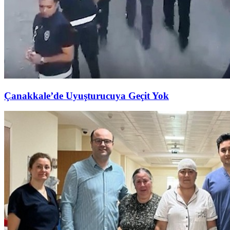
Çanakkale’de Uyuşturucuya Geçit Yok