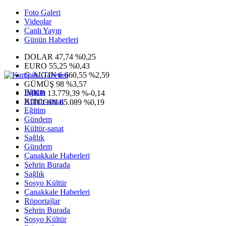
Foto Galeri
Videolar
Canlı Yayın
Günün Haberleri
DOLAR
47,74
%0,25
EURO
55,25
%0,43
G.ALTIN
6.660,55
%2,59
GÜMÜŞ
98
%3,57
Eğitim
IMKB
13.779,39
%-0,14
Kültür-sanat
BITCOIN
65.089
%0,19
Eğitim
Gündem
Kültür-sanat
Sağlık
Gündem
Çanakkale Haberleri
Şehrin Burada
Sağlık
Sosyo Kültür
Çanakkale Haberleri
Röportajlar
Şehrin Burada
Sosyo Kültür