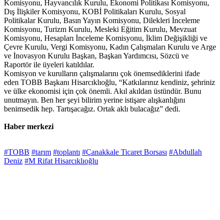
Komisyonu, Hayvancılık Kurulu, Ekonomi Politikası Komisyonu,
Dış İlişkiler Komisyonu, KOBİ Politikaları Kurulu, Sosyal
Politikalar Kurulu, Basın Yayın Komisyonu, Dilekleri İnceleme
Komisyonu, Turizm Kurulu, Mesleki Eğitim Kurulu, Mevzuat
Komisyonu, Hesapları İnceleme Komisyonu, İklim Değişikliği ve
Çevre Kurulu, Vergi Komisyonu, Kadın Çalışmaları Kurulu ve Arge
ve İnovasyon Kurulu Başkan, Başkan Yardımcısı, Sözcü ve
Raportör ile üyeleri katıldılar.
Komisyon ve kurulların çalışmalarını çok önemsediklerini ifade
eden TOBB Başkanı Hisarcıklıoğlu, “Katkılarınız kendiniz, şehriniz
ve ülke ekonomisi için çok önemli. Akıl akıldan üstündür. Bunu
unutmayın. Ben her şeyi bilirim yerine istişare alışkanlığını
benimsedik hep. Tartışacağız. Ortak aklı bulacağız” dedi.
Haber merkezi
#TOBB
#tarım
#toplantı
#Çanakkale Ticaret Borsası
#Abdullah
Deniz
#M Rifat Hisarcıklıoğlu