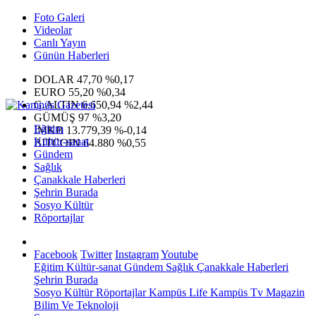
Foto Galeri
Videolar
Canlı Yayın
Günün Haberleri
DOLAR
47,70
%0,17
EURO
55,20
%0,34
G.ALTIN
6.650,94
%2,44
GÜMÜŞ
97
%3,20
Eğitim
IMKB
13.779,39
%-0,14
Kültür-sanat
BITCOIN
64.880
%0,55
Gündem
Sağlık
Çanakkale Haberleri
Şehrin Burada
Sosyo Kültür
Röportajlar
Facebook
Twitter
Instagram
Youtube
Eğitim
Kültür-sanat
Gündem
Sağlık
Çanakkale Haberleri
Şehrin Burada
Sosyo Kültür
Röportajlar
Kampüs Life
Kampüs Tv
Magazin
Bilim Ve Teknoloji