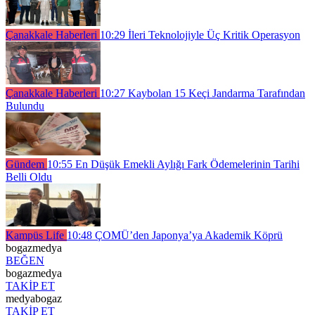
Çanakkale Haberleri
10:29
İleri Teknolojiyle Üç Kritik Operasyon
Çanakkale Haberleri
10:27
Kaybolan 15 Keçi Jandarma Tarafından
Bulundu
Gündem
10:55
En Düşük Emekli Aylığı Fark Ödemelerinin Tarihi
Belli Oldu
Kampüs Life
10:48
ÇOMÜ’den Japonya’ya Akademik Köprü
bogazmedya
BEĞEN
bogazmedya
TAKİP ET
medyabogaz
TAKİP ET