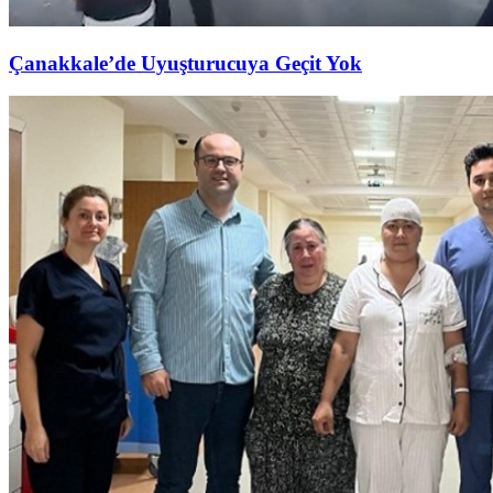
Çanakkale’de Uyuşturucuya Geçit Yok