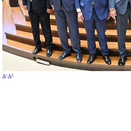
-
+
A
A