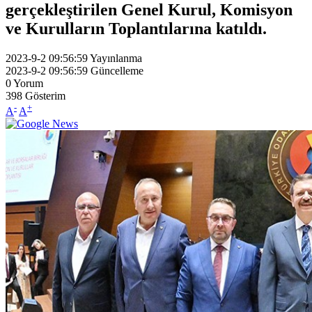
gerçekleştirilen Genel Kurul, Komisyon
ve Kurulların Toplantılarına katıldı.
2023-9-2 09:56:59
Yayınlanma
2023-9-2 09:56:59
Güncelleme
0
Yorum
398
Gösterim
-
+
A
A