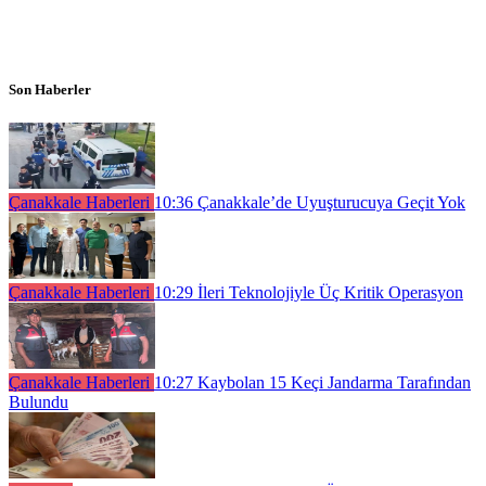
Son Haberler
Çanakkale Haberleri
10:36
Çanakkale’de Uyuşturucuya Geçit Yok
Çanakkale Haberleri
10:29
İleri Teknolojiyle Üç Kritik Operasyon
Çanakkale Haberleri
10:27
Kaybolan 15 Keçi Jandarma Tarafından
Bulundu