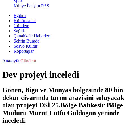
Spor
Künye
İletişim
RSS
Eğitim
Kültür-sanat
Gündem
Sağlık
Çanakkale Haberleri
Şehrin Burada
Sosyo Kültür
Röportajlar
Anasayfa
Gündem
Dev projeyi inceledi
Gönen, Biga ve Manyas bölgesinde 80 bin
dekar civarında tarım arazisini sulayacak
olan projeyi DSİ 25.Bölge Balıkesir Bölge
Müdürü Murat Lütfü Güldoğan yerinde
inceledi.