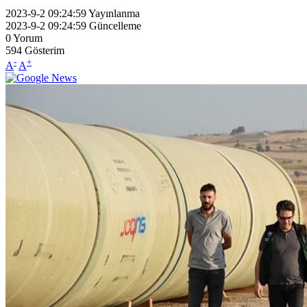
2023-9-2 09:24:59
Yayınlanma
2023-9-2 09:24:59
Güncelleme
0
Yorum
594
Gösterim
-
+
A
A