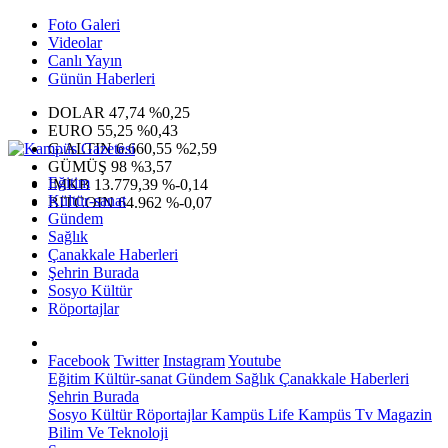
Foto Galeri
Videolar
Canlı Yayın
Günün Haberleri
DOLAR
47,74
%0,25
EURO
55,25
%0,43
G.ALTIN
6.660,55
%2,59
GÜMÜŞ
98
%3,57
Eğitim
IMKB
13.779,39
%-0,14
Kültür-sanat
BITCOIN
64.962
%-0,07
Gündem
Sağlık
Çanakkale Haberleri
Şehrin Burada
Sosyo Kültür
Röportajlar
Facebook
Twitter
Instagram
Youtube
Eğitim
Kültür-sanat
Gündem
Sağlık
Çanakkale Haberleri
Şehrin Burada
Sosyo Kültür
Röportajlar
Kampüs Life
Kampüs Tv
Magazin
Bilim Ve Teknoloji