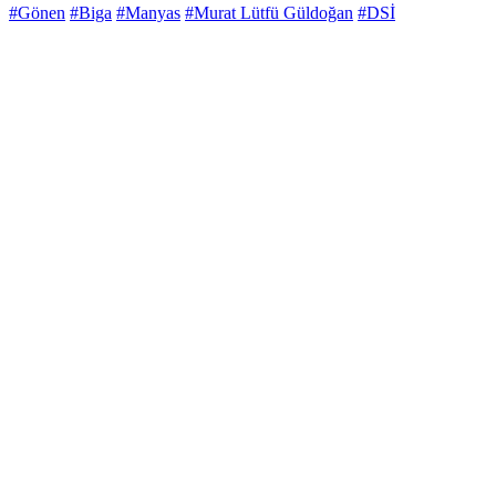
#Gönen
#Biga
#Manyas
#Murat Lütfü Güldoğan
#DSİ