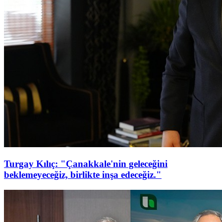
Turgay Kılıç: "Çanakkale'nin geleceğini
beklemeyeceğiz, birlikte inşa edeceğiz."