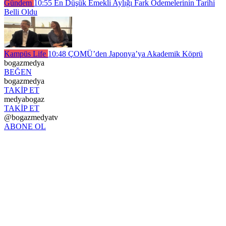
Gündem
10:55
En Düşük Emekli Aylığı Fark Ödemelerinin Tarihi
Belli Oldu
Kampüs Life
10:48
ÇOMÜ’den Japonya’ya Akademik Köprü
bogazmedya
BEĞEN
bogazmedya
TAKİP ET
medyabogaz
TAKİP ET
@bogazmedyatv
ABONE OL