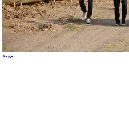
-
+
A
A