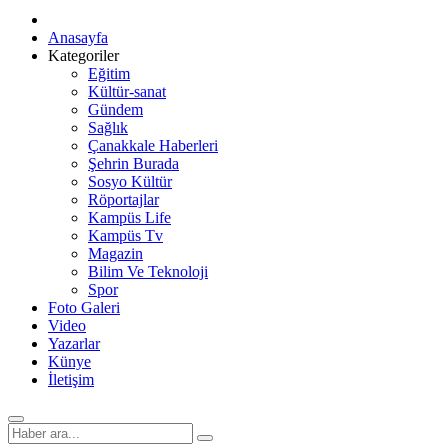
Anasayfa
Kategoriler
Eğitim
Kültür-sanat
Gündem
Sağlık
Çanakkale Haberleri
Şehrin Burada
Sosyo Kültür
Röportajlar
Kampüs Life
Kampüs Tv
Magazin
Bilim Ve Teknoloji
Spor
Foto Galeri
Video
Yazarlar
Künye
İletişim