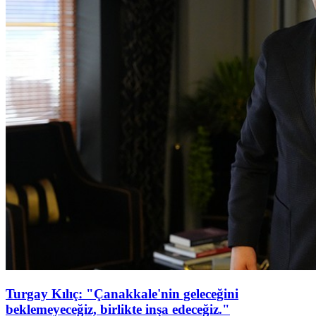
Turgay Kılıç: "Çanakkale'nin geleceğini
beklemeyeceğiz, birlikte inşa edeceğiz."