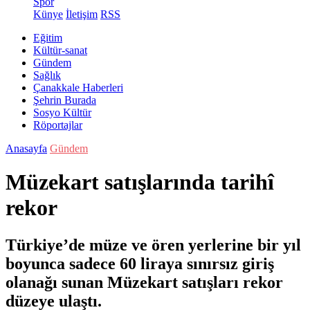
Spor
Künye
İletişim
RSS
Eğitim
Kültür-sanat
Gündem
Sağlık
Çanakkale Haberleri
Şehrin Burada
Sosyo Kültür
Röportajlar
Anasayfa
Gündem
Müzekart satışlarında tarihî
rekor
Türkiye’de müze ve ören yerlerine bir yıl
boyunca sadece 60 liraya sınırsız giriş
olanağı sunan Müzekart satışları rekor
düzeye ulaştı.