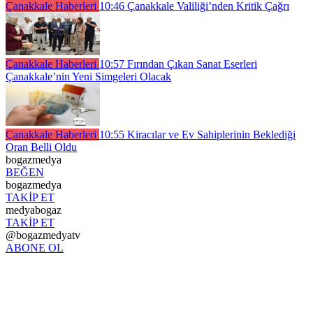
Çanakkale Haberleri
10:46
Çanakkale Valiliği’nden Kritik Çağrı
Çanakkale Haberleri
10:57
Fırından Çıkan Sanat Eserleri
Çanakkale’nin Yeni Simgeleri Olacak
Çanakkale Haberleri
10:55
Kiracılar ve Ev Sahiplerinin Beklediği
Oran Belli Oldu
bogazmedya
BEĞEN
bogazmedya
TAKİP ET
medyabogaz
TAKİP ET
@bogazmedyatv
ABONE OL