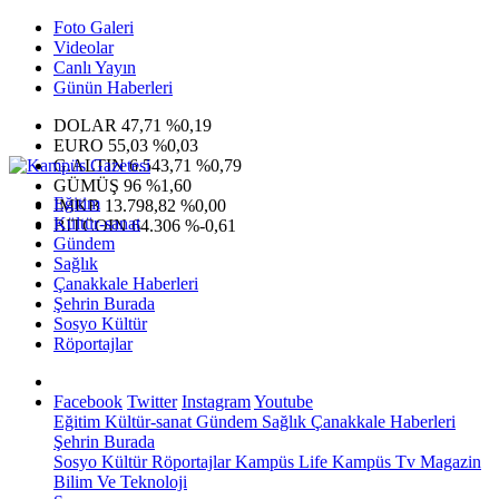
Foto Galeri
Videolar
Canlı Yayın
Günün Haberleri
DOLAR
47,71
%0,19
EURO
55,03
%0,03
G.ALTIN
6.543,71
%0,79
GÜMÜŞ
96
%1,60
Eğitim
IMKB
13.798,82
%0,00
Kültür-sanat
BITCOIN
64.306
%-0,61
Gündem
Sağlık
Çanakkale Haberleri
Şehrin Burada
Sosyo Kültür
Röportajlar
Facebook
Twitter
Instagram
Youtube
Eğitim
Kültür-sanat
Gündem
Sağlık
Çanakkale Haberleri
Şehrin Burada
Sosyo Kültür
Röportajlar
Kampüs Life
Kampüs Tv
Magazin
Bilim Ve Teknoloji