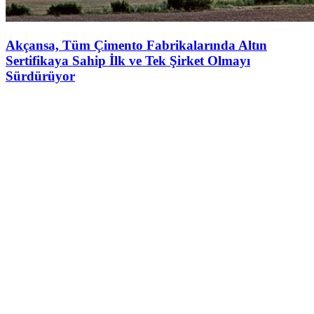
Akçansa, Tüm Çimento Fabrikalarında Altın
Sertifikaya Sahip İlk ve Tek Şirket Olmayı
Sürdürüyor