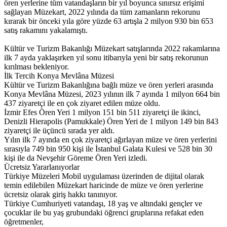
ören yerlerine tüm vatandaşların bir yıl boyunca sınırsız erişimi
sağlayan Müzekart, 2022 yılında da tüm zamanların rekorunu
kırarak bir önceki yıla göre yüzde 63 artışla 2 milyon 930 bin 653
satış rakamını yakalamıştı.
Kültür ve Turizm Bakanlığı Müzekart satışlarında 2022 rakamlarına
ilk 7 ayda yaklaşırken yıl sonu itibarıyla yeni bir satış rekorunun
kırılması bekleniyor.
İlk Tercih Konya Mevlâna Müzesi
Kültür ve Turizm Bakanlığına bağlı müze ve ören yerleri arasında
Konya Mevlâna Müzesi, 2023 yılının ilk 7 ayında 1 milyon 664 bin
437 ziyaretçi ile en çok ziyaret edilen müze oldu.
İzmir Efes Ören Yeri 1 milyon 151 bin 511 ziyaretçi ile ikinci,
Denizli Hierapolis (Pamukkale) Ören Yeri de 1 milyon 149 bin 843
ziyaretçi ile üçüncü sırada yer aldı.
Yılın ilk 7 ayında en çok ziyaretçi ağırlayan müze ve ören yerlerini
sırasıyla 749 bin 950 kişi ile İstanbul Galata Kulesi ve 528 bin 30
kişi ile da Nevşehir Göreme Ören Yeri izledi.
Ücretsiz Yararlanıyorlar
Türkiye Müzeleri Mobil uygulaması üzerinden de dijital olarak
temin edilebilen Müzekart haricinde de müze ve ören yerlerine
ücretsiz olarak giriş hakkı tanınıyor.
Türkiye Cumhuriyeti vatandaşı, 18 yaş ve altındaki gençler ve
çocuklar ile bu yaş grubundaki öğrenci gruplarına refakat eden
öğretmenler,