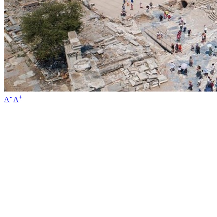
-
+
A
A