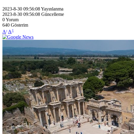
2023-8-30 09:56:08
Yayınlanma
2023-8-30 09:56:08
Güncelleme
0
Yorum
640
Gösterim
-
+
A
A