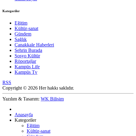
Kategoriler
Eğitim
Kültür-sanat
Gündem
Sağlık
Çanakkale Haberleri
Şehrin Burada
Sosyo Kültür
Röportajlar
Kampüs Life
Kampüs Tv
RSS
Copyright © 2026 Her hakkı saklıdır.
Yazılım & Tasarım:
WK Bilişim
Anasayfa
Kategoriler
Eğitim
Kültür-sanat