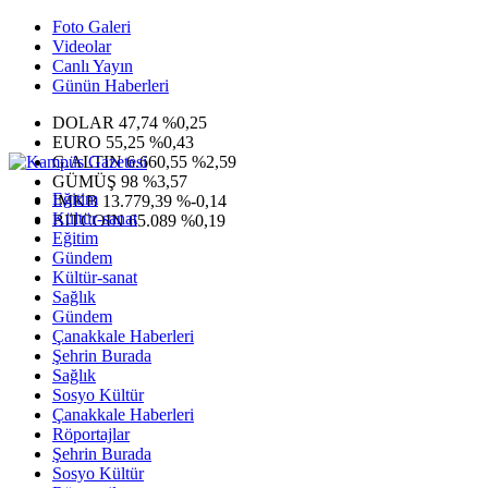
Foto Galeri
Videolar
Canlı Yayın
Günün Haberleri
DOLAR
47,74
%0,25
EURO
55,25
%0,43
G.ALTIN
6.660,55
%2,59
GÜMÜŞ
98
%3,57
Eğitim
IMKB
13.779,39
%-0,14
Kültür-sanat
BITCOIN
65.089
%0,19
Eğitim
Gündem
Kültür-sanat
Sağlık
Gündem
Çanakkale Haberleri
Şehrin Burada
Sağlık
Sosyo Kültür
Çanakkale Haberleri
Röportajlar
Şehrin Burada
Sosyo Kültür