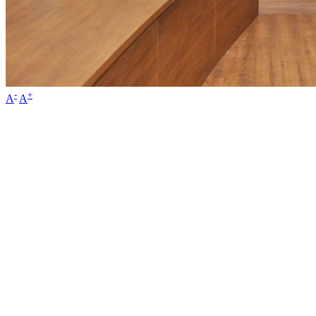
-
+
A
A