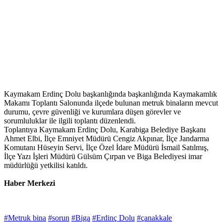
Kaymakam Erdinç Dolu başkanlığında başkanlığında Kaymakamlık
Makamı Toplantı Salonunda ilçede bulunan metruk binaların mevcut
durumu, çevre güvenliği ve kurumlara düşen görevler ve
sorumluluklar ile ilgili toplantı düzenlendi.
Toplantıya Kaymakam Erdinç Dolu, Karabiga Belediye Başkanı
Ahmet Elbi, İlçe Emniyet Müdürü Cengiz Akpınar, İlçe Jandarma
Komutanı Hüseyin Servi, İlçe Özel İdare Müdürü İsmail Satılmış,
İlçe Yazı İşleri Müdürü Gülsüm Çırpan ve Biga Belediyesi imar
müdürlüğü yetkilisi katıldı.
Haber Merkezi
#Metruk bina
#sorun
#Biga
#Erdinç Dolu
#çanakkale