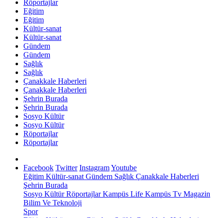
Röportajlar
Eğitim
Eğitim
Kültür-sanat
Kültür-sanat
Gündem
Gündem
Sağlık
Sağlık
Çanakkale Haberleri
Çanakkale Haberleri
Şehrin Burada
Şehrin Burada
Sosyo Kültür
Sosyo Kültür
Röportajlar
Röportajlar
Facebook
Twitter
Instagram
Youtube
Eğitim
Kültür-sanat
Gündem
Sağlık
Çanakkale Haberleri
Şehrin Burada
Sosyo Kültür
Röportajlar
Kampüs Life
Kampüs Tv
Magazin
Bilim Ve Teknoloji
Spor