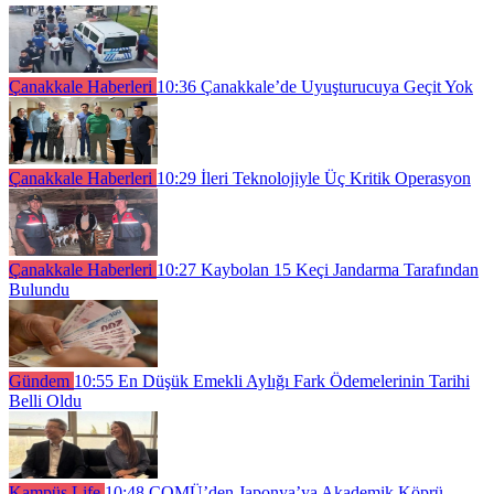
Çanakkale Haberleri
10:36
Çanakkale’de Uyuşturucuya Geçit Yok
Çanakkale Haberleri
10:29
İleri Teknolojiyle Üç Kritik Operasyon
Çanakkale Haberleri
10:27
Kaybolan 15 Keçi Jandarma Tarafından
Bulundu
Gündem
10:55
En Düşük Emekli Aylığı Fark Ödemelerinin Tarihi
Belli Oldu
Kampüs Life
10:48
ÇOMÜ’den Japonya’ya Akademik Köprü