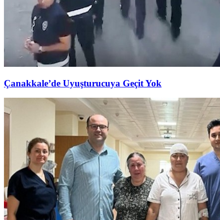
Çanakkale’de Uyuşturucuya Geçit Yok