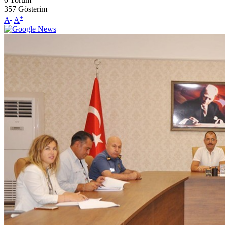
357
Gösterim
-
+
A
A