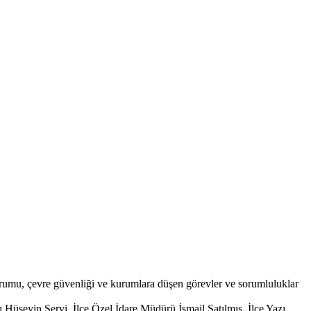
mu, çevre güvenliği ve kurumlara düşen görevler ve sorumluluklar
seyin Servi, İlçe Özel İdare Müdürü İsmail Satılmış, İlçe Yazı