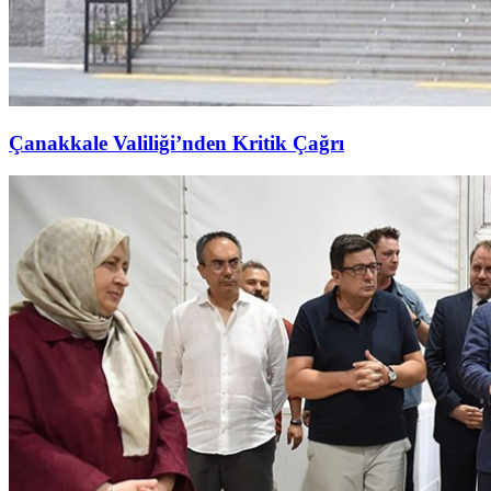
Çanakkale Valiliği’nden Kritik Çağrı