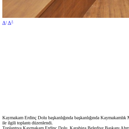
-
+
A
A
Kaymakam Erdinç Dolu başkanlığında başkanlığında Kaymakamlık Mak
ile ilgili toplantı düzenlendi.
Toplantıya Kaymakam Erdinç Dolu, Karabiga Belediye Başkanı Ahmet 