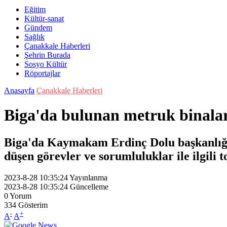
Eğitim
Kültür-sanat
Gündem
Sağlık
Çanakkale Haberleri
Şehrin Burada
Sosyo Kültür
Röportajlar
Anasayfa
Çanakkale Haberleri
Biga'da bulunan metruk binalar i
Biga'da Kaymakam Erdinç Dolu başkanlığı
düşen görevler ve sorumluluklar ile ilgili t
2023-8-28 10:35:24
Yayınlanma
2023-8-28 10:35:24
Güncelleme
0
Yorum
334
Gösterim
-
+
A
A