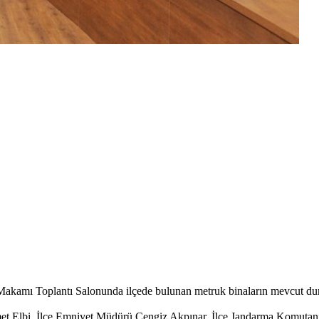
amı Toplantı Salonunda ilçede bulunan metruk binaların mevcut duru
Elbi, İlçe Emniyet Müdürü Cengiz Akpınar, İlçe Jandarma Komutanı Hü