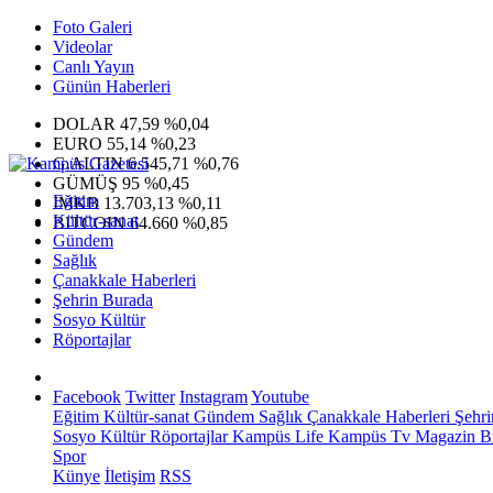
Foto Galeri
Videolar
Canlı Yayın
Günün Haberleri
DOLAR
47,59
%0,04
EURO
55,14
%0,23
G.ALTIN
6.545,71
%0,76
GÜMÜŞ
95
%0,45
Eğitim
IMKB
13.703,13
%0,11
Kültür-sanat
BITCOIN
64.660
%0,85
Gündem
Sağlık
Çanakkale Haberleri
Şehrin Burada
Sosyo Kültür
Röportajlar
Facebook
Twitter
Instagram
Youtube
Eğitim
Kültür-sanat
Gündem
Sağlık
Çanakkale Haberleri
Şehri
Sosyo Kültür
Röportajlar
Kampüs Life
Kampüs Tv
Magazin
Bi
Spor
Künye
İletişim
RSS