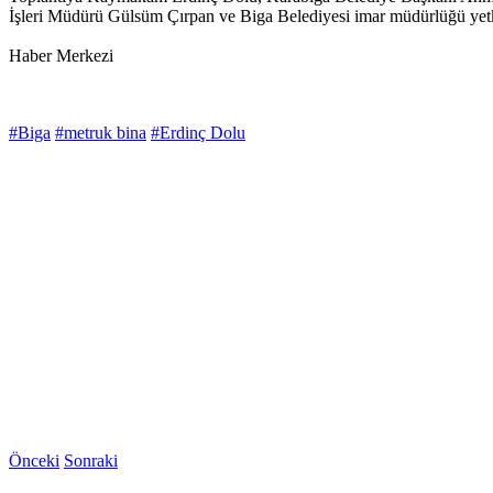
İşleri Müdürü Gülsüm Çırpan ve Biga Belediyesi imar müdürlüğü yetkil
Haber Merkezi
#Biga
#metruk bina
#Erdinç Dolu
Önceki
Sonraki