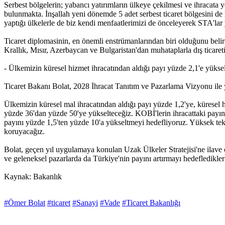
Serbest bölgelerin; yabancı yatırımların ülkeye çekilmesi ve ihracata 
bulunmakta. İnşallah yeni dönemde 5 adet serbest ticaret bölgesini de
yaptığı ülkelerle de biz kendi menfaatlerimizi de önceleyerek STA'l
Ticaret diplomasinin, en önemli enstrümanlarından biri olduğunu belirt
Krallık, Mısır, Azerbaycan ve Bulgaristan'dan muhataplarla dış ticaret
- Ülkemizin küresel hizmet ihracatından aldığı payı yüzde 2,1'e yüks
Ticaret Bakanı Bolat, 2028 İhracat Tanıtım ve Pazarlama Vizyonu ile ye
Ülkemizin küresel mal ihracatından aldığı payı yüzde 1,2'ye, küresel 
yüzde 36'dan yüzde 50'ye yükselteceğiz. KOBİ'lerin ihracattaki payını
payını yüzde 1,5'ten yüzde 10'a yükseltmeyi hedefliyoruz. Yüksek teknolo
koruyacağız.
Bolat, geçen yıl uygulamaya konulan Uzak Ülkeler Stratejisi'ne ilave o
ve geleneksel pazarlarda da Türkiye'nin payını artırmayı hedefledikleri
Kaynak: Bakanlık
#Ömer Bolat
#ticaret
#Sanayi
#Vade
#Ticaret Bakanlığı