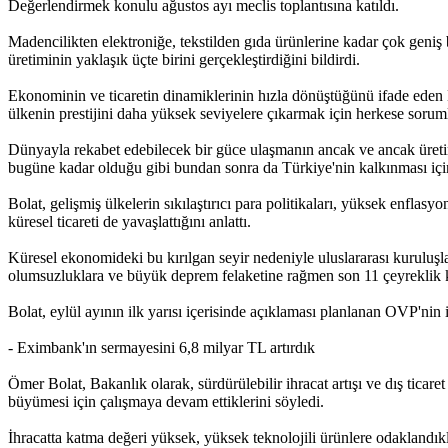
Değerlendirmek konulu ağustos ayı meclis toplantısına katıldı.
Madencilikten elektroniğe, tekstilden gıda ürünlerine kadar çok geniş
üretiminin yaklaşık üçte birini gerçekleştirdiğini bildirdi.
Ekonominin ve ticaretin dinamiklerinin hızla dönüştüğünü ifade eden Bo
ülkenin prestijini daha yüksek seviyelere çıkarmak için herkese soruml
Dünyayla rekabet edebilecek bir güce ulaşmanın ancak ve ancak üret
bugüne kadar olduğu gibi bundan sonra da Türkiye'nin kalkınması için
Bolat, gelişmiş ülkelerin sıkılaştırıcı para politikaları, yüksek enflasyo
küresel ticareti de yavaşlattığını anlattı.
Küresel ekonomideki bu kırılgan seyir nedeniyle uluslararası kuruluşl
olumsuzluklara ve büyük deprem felaketine rağmen son 11 çeyreklik 
Bolat, eylül ayının ilk yarısı içerisinde açıklaması planlanan OVP'nin i
- Eximbank'ın sermayesini 6,8 milyar TL artırdık
Ömer Bolat, Bakanlık olarak, sürdürülebilir ihracat artışı ve dış ticaret 
büyümesi için çalışmaya devam ettiklerini söyledi.
İhracatta katma değeri yüksek, yüksek teknolojili ürünlere odaklandıkl