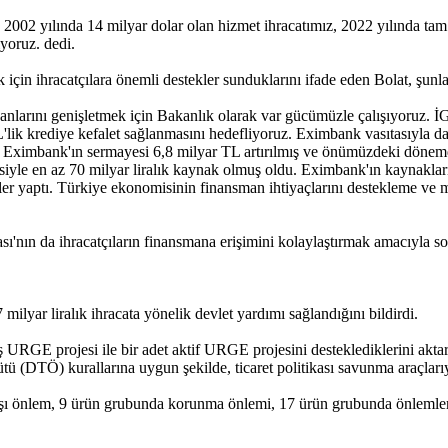
, 2002 yılında 14 milyar dolar olan hizmet ihracatımız, 2022 yılında tam
iyoruz. dedi.
 için ihracatçılara önemli destekler sunduklarını ifade eden Bolat, şunla
kanlarını genişletmek için Bakanlık olarak var gücümüzle çalışıyoruz. 
'lik krediye kefalet sağlanmasını hedefliyoruz. Eximbank vasıtasıyla da 
 Eximbank'ın sermayesi 6,8 milyar TL artırılmış ve önümüzdeki dönemde
kisiyle en az 70 milyar liralık kaynak olmuş oldu. Eximbank'ın kaynakla
şler yaptı. Türkiye ekonomisinin finansman ihtiyaçlarını destekleme ve
ı'nın da ihracatçıların finansmana erişimini kolaylaştırmak amacıyla so
milyar liralık ihracata yönelik devlet yardımı sağlandığını bildirdi.
URGE projesi ile bir adet aktif URGE projesini desteklediklerini aktara
rgütü (DTÖ) kurallarına uygun şekilde, ticaret politikası savunma araçlar
ı önlem, 9 ürün grubunda korunma önlemi, 17 ürün grubunda önlemleri