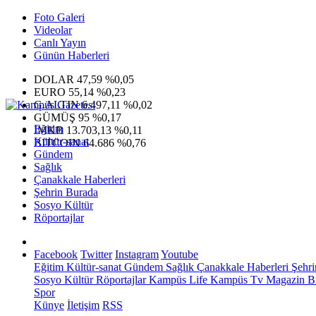
Foto Galeri
Videolar
Canlı Yayın
Günün Haberleri
DOLAR
47,59
%0,05
EURO
55,14
%0,23
G.ALTIN
6.497,11
%0,02
GÜMÜŞ
95
%0,17
Eğitim
IMKB
13.703,13
%0,11
Kültür-sanat
BITCOIN
64.686
%0,76
Gündem
Sağlık
Çanakkale Haberleri
Şehrin Burada
Sosyo Kültür
Röportajlar
Facebook
Twitter
Instagram
Youtube
Eğitim
Kültür-sanat
Gündem
Sağlık
Çanakkale Haberleri
Şehri
Sosyo Kültür
Röportajlar
Kampüs Life
Kampüs Tv
Magazin
Bi
Spor
Künye
İletişim
RSS