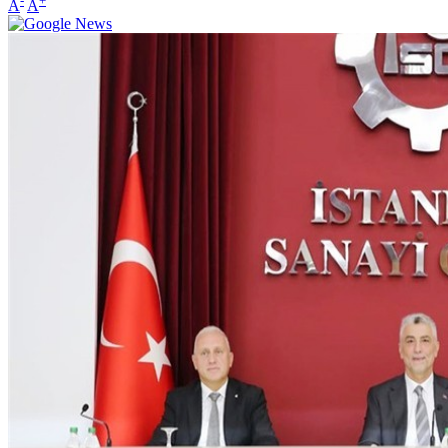
-
+
A
A