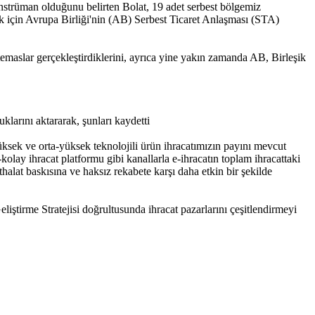
 enstrüman olduğunu belirten Bolat, 19 adet serbest bölgemiz
ak için Avrupa Birliği'nin (AB) Serbest Ticaret Anlaşması (STA)
temaslar gerçekleştirdiklerini, ayrıca yine yakın zamanda AB, Birleşik
klarını aktararak, şunları kaydetti
üksek ve orta-yüksek teknolojili ürün ihracatımızın payını mevcut
lay ihracat platformu gibi kanallarla e-ihracatın toplam ihracattaki
thalat baskısına ve haksız rekabete karşı daha etkin bir şekilde
iştirme Stratejisi doğrultusunda ihracat pazarlarını çeşitlendirmeyi