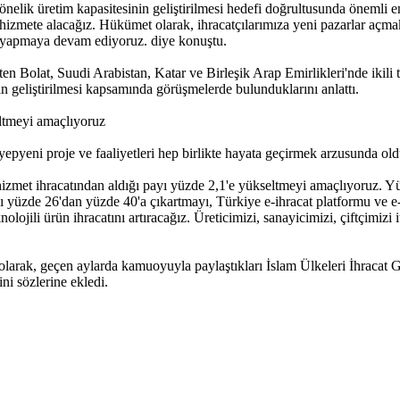
yönelik üretim kapasitesinin geliştirilmesi hedefi doğrultusunda önemli
 hizmete alacağız. Hükümet olarak, ihracatçılarımıza yeni pazarlar açm
ar yapmaya devam ediyoruz. diye konuştu.
en Bolat, Suudi Arabistan, Katar ve Birleşik Arap Emirlikleri'nde ikili 
in geliştirilmesi kapsamında görüşmelerde bulunduklarını anlattı.
eltmeyi amaçlıyoruz
pyeni proje ve faaliyetleri hep birlikte hayata geçirmek arzusunda oldu
hizmet ihracatından aldığı payı yüzde 2,1'e yükseltmeyi amaçlıyoruz. Y
 yüzde 26'dan yüzde 40'a çıkartmayı, Türkiye e-ihracat platformu ve e-ko
jili ürün ihracatını artıracağız. Üreticimizi, sanayicimizi, çiftçimizi i
larak, geçen aylarda kamuoyuyla paylaştıkları İslam Ülkeleri İhracat Gel
ni sözlerine ekledi.