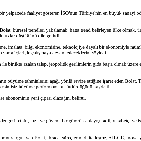
 bir yelpazede faaliyet gösteren İSO'nun Türkiye'nin en büyük sanayi od
lat, küresel trendleri yakalamak, hatta trend belirleyen ülke olmak, ür
uluklar düştüğünü dile getirdi.
ime, imalata, bilgi ekonomisine, teknolojiye dayalı bir ekonomiyle mü
 var güçleriyle çalışmaya devam edeceklerini söyledi.
n ile birlikte azalan talep, jeopolitik gerilimlerin gıda başta olmak üzere 
arın büyüme tahminlerini aşağı yönlü revize ettiğine işaret eden Bolat
kesintisiz büyüme performansını sürdürdüğünü kaydetti.
se ekonominin yeni çıpası olacağını belirtti.
dengesi, etkin, hızlı ve güvenli bir gümrük anlayışı, adil, rekabetçi ve ist
arını vurgulayan Bolat, ihracat süreçlerini dijitalleşme, AR-GE, inovasy