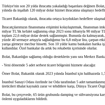
Türkiye'nin son 20 yılda ihracatta yakaladığı başarılara değinen Bolat
yılında da inşallah 120 milyar dolar hizmet ihracatına ulaşmayı hedefl
Ticaret Bakanlığı olarak, ihracatta ortaya koydukları hedeflere ulaşmak
İhracatçılarımızın finansmana erişimini kolaylaştırmak, finansman im
milyar TL'lik kefalet sağlanmış olup 2023 sonu itibarıyla 90 milyar TL
toplam 22,6 milyar dolar destek sağlanmıştır. Bununla da kalmayarak,
yüzde 40 sermaye artışıyla sağladığımız bu 6,8 milyar lira, çarpan et
yarışa girmeye mecbur hissetti. Son 10 yıldır kamu bankaları harika i
kullandılar. Özel bankalar da artık bu rekabetin içerisinde olurlar.
Bolat, Bakanlığın sağlamış olduğu desteklerin yanı sıra Merkez Bankas
- Yeni dönemde 5 adet serbest ticaret bölgesini hizmete alacağız
Ömer Bolat, Bakanlık olarak 2023 yılında İstanbul için halihazırda 1,7 
İstanbul Sanayi Odası özelinde ise Oda tarafından 5 adet tamamlanmış 
üreticileri ithalat kaynaklı zarar ve tehditlere karşı, Dünya Ticaret Ö
Bolat, bu çerçevede, 65 ürün grubunda damping ve sübvansiyona karş
önlemi uyguladıklarını bildirdi.