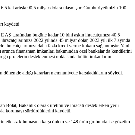
 6,5 kat artışla 90,5 milyar dolara ulaşmıştır. Cumhuriyetimizin 100.
rı kaydetti
İGE AŞ tarafından bugüne kadar 10 bini aşkın ihracatçımıza 40,5
ihracatçılarımıza 2022 yılında 45 milyar dolar, 2023 yılı ilk 7 ayında
 ihracatçılarımıza daha fazla kredi verme imkanı sağlanmıştır. Yani
rı artınca finansman imkanları bakımından özel bankalar da kendilerini
 mega projelerin desteklenmesi noktasında bütün imkanlarını
n dönemde aldığı kararları memnuniyetle karşıladıklarını söyledi.
n Bolat, Bakanlık olarak üretimi ve ihracatı desteklerken yerli
ıyla korumayı sürdürdüklerini kaydetti.
n etkisiz kılınmasına karşı önlem ve 148 ürün grubunda ise gözetim