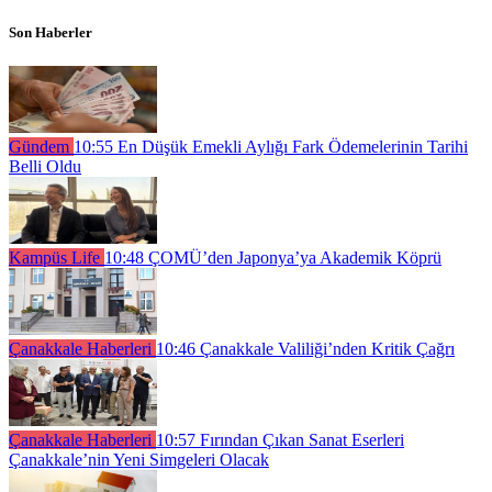
Son Haberler
Gündem
10:55
En Düşük Emekli Aylığı Fark Ödemelerinin Tarihi
Belli Oldu
Kampüs Life
10:48
ÇOMÜ’den Japonya’ya Akademik Köprü
Çanakkale Haberleri
10:46
Çanakkale Valiliği’nden Kritik Çağrı
Çanakkale Haberleri
10:57
Fırından Çıkan Sanat Eserleri
Çanakkale’nin Yeni Simgeleri Olacak