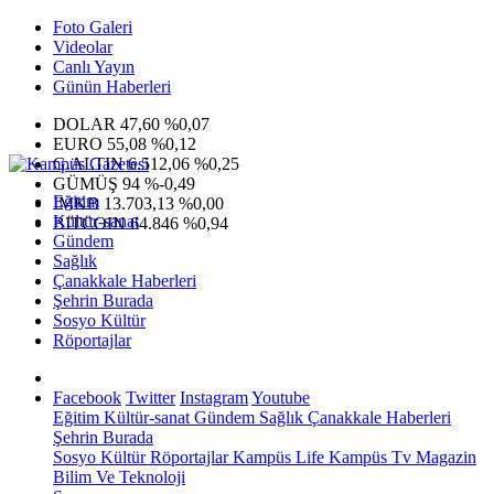
Foto Galeri
Videolar
Canlı Yayın
Günün Haberleri
DOLAR
47,60
%0,07
EURO
55,08
%0,12
G.ALTIN
6.512,06
%0,25
GÜMÜŞ
94
%-0,49
Eğitim
IMKB
13.703,13
%0,00
Kültür-sanat
BITCOIN
64.846
%0,94
Gündem
Sağlık
Çanakkale Haberleri
Şehrin Burada
Sosyo Kültür
Röportajlar
Facebook
Twitter
Instagram
Youtube
Eğitim
Kültür-sanat
Gündem
Sağlık
Çanakkale Haberleri
Şehrin Burada
Sosyo Kültür
Röportajlar
Kampüs Life
Kampüs Tv
Magazin
Bilim Ve Teknoloji