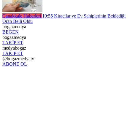
Çanakkale Haberleri
10:55
Kiracılar ve Ev Sahiplerinin Beklediği
Oran Belli Oldu
bogazmedya
BEĞEN
bogazmedya
TAKİP ET
medyabogaz
TAKİP ET
@bogazmedyatv
ABONE OL