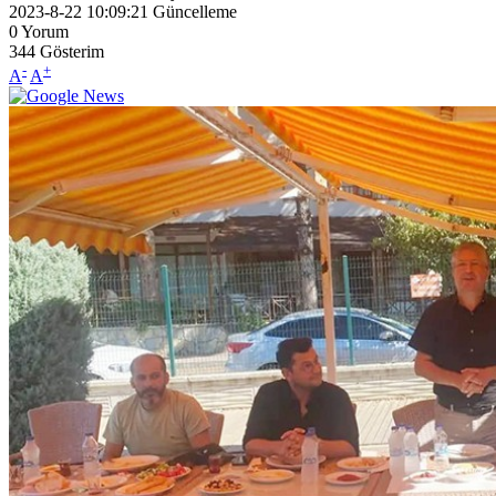
2023-8-22 10:09:21
Güncelleme
0
Yorum
344
Gösterim
-
+
A
A