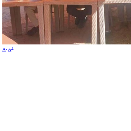
-
+
A
A