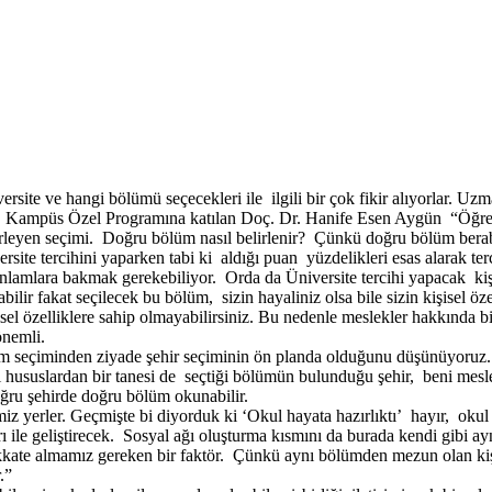
versite ve hangi bölümü seçecekleri ile ilgili bir çok fikir alıyorlar. Uz
püs Özel Programına katılan Doç. Dr. Hanife Esen Aygün “Öğrenciler
irleyen seçimi. Doğru bölüm nasıl belirlenir? Çünkü doğru bölüm berab
ite tercihini yaparken tabi ki aldığı puan yüzdelikleri esas alarak te
lamlara bakmak gerekebiliyor. Orda da Üniversite tercihi yapacak kişini
ir fakat seçilecek bu bölüm, sizin hayaliniz olsa bile sizin kişisel ö
el özelliklere sahip olmayabilirsiniz. Bu nedenle meslekler hakkında bil
önemli.
lüm seçiminden ziyade şehir seçiminin ön planda olduğunu düşünüyoruz. İ
mli hususlardan bir tanesi de seçtiği bölümün bulunduğu şehir, beni me
oğru şehirde doğru bölüm okunabilir.
miz yerler. Geçmişte bi diyorduk ki ‘Okul hayata hazırlıktı’ hayır, okul 
rı ile geliştirecek. Sosyal ağı oluşturma kısmını da burada kendi gibi ay
dikkate almamız gereken bir faktör. Çünkü aynı bölümden mezun olan kişi
.”