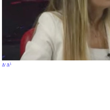
-
+
A
A