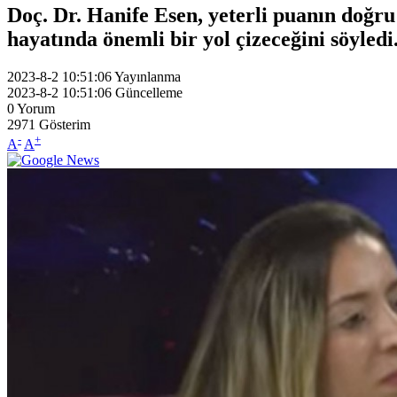
Doç. Dr. Hanife Esen, yeterli puanın doğru
hayatında önemli bir yol çizeceğini söyledi
2023-8-2 10:51:06
Yayınlanma
2023-8-2 10:51:06
Güncelleme
0
Yorum
2971
Gösterim
-
+
A
A