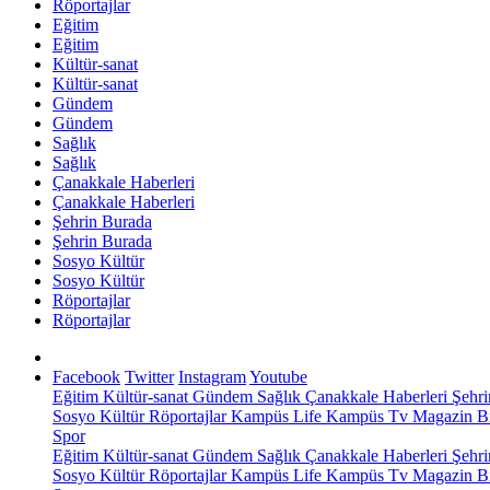
Röportajlar
Eğitim
Eğitim
Kültür-sanat
Kültür-sanat
Gündem
Gündem
Sağlık
Sağlık
Çanakkale Haberleri
Çanakkale Haberleri
Şehrin Burada
Şehrin Burada
Sosyo Kültür
Sosyo Kültür
Röportajlar
Röportajlar
Facebook
Twitter
Instagram
Youtube
Eğitim
Kültür-sanat
Gündem
Sağlık
Çanakkale Haberleri
Şehri
Sosyo Kültür
Röportajlar
Kampüs Life
Kampüs Tv
Magazin
Bi
Spor
Eğitim
Kültür-sanat
Gündem
Sağlık
Çanakkale Haberleri
Şehri
Sosyo Kültür
Röportajlar
Kampüs Life
Kampüs Tv
Magazin
Bi