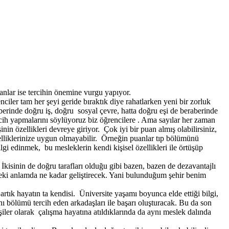
manlar ise tercihin önemine vurgu yapıyor.
 tam her şeyi geride bıraktık diye rahatlarken yeni bir zorluk
erinde doğru iş, doğru sosyal çevre, hatta doğru eşi de beraberinde
rcih yapmalarını söylüyoruz biz öğrencilere . Ama sayılar her zaman
n özellikleri devreye giriyor. Çok iyi bir puan almış olabilirsiniz,
zelliklerinize uygun olmayabilir. Örneğin puanlar tıp bölümünü
gi edinmek, bu mesleklerin kendi kişisel özellikleri ile örtüşüp
kisinin de doğru tarafları olduğu gibi bazen, bazen de dezavantajlı
sleki anlamda ne kadar geliştirecek. Yani bulunduğum şehir benim
artık hayatın ta kendisi. Üniversite yaşamı boyunca elde ettiği bilgi,
nı bölümü tercih eden arkadaşları ile başarı oluşturacak. Bu da son
ler olarak çalışma hayatına atıldıklarında da aynı meslek dalında