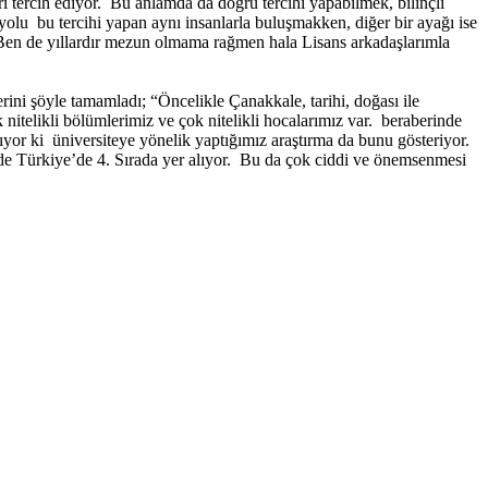
leri tercih ediyor. Bu anlamda da doğru tercihi yapabilmek, bilinçli
 yolu bu tercihi yapan aynı insanlarla buluşmakken, diğer bir ayağı ise
. Ben de yıllardır mezun olmama rağmen hala Lisans arkadaşlarımla
ini şöyle tamamladı; “Öncelikle Çanakkale, tarihi, doğası ile
nitelikli bölümlerimiz ve çok nitelikli hocalarımız var. beraberinde
ıyor ki üniversiteye yönelik yaptığımız araştırma da bunu gösteriyor.
nde Türkiye’de 4. Sırada yer alıyor. Bu da çok ciddi ve önemsenmesi