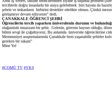
Artık İş Yerleri, fakülte birincilerinden ziyade iş başında problem çözeb
tercihlerle doğru insanlarla bir araya gelebilmek bizi hayata da hazırl
şehrin ve imkanların birbirini destekler nitelikte olması. Çünkü mez
görüşmeye devam ediyorum” dedi.
ÇANAKKALE ÖĞRENCİ ŞEHRİ
Öğrencilerin tercih yaparken üniversitenin durumu ve bulunduğu 
olağanüstü muazzam bir şehir. Gelenin, görenin hayran olduğu, dönmek 
bilimi sevgi ile çoğaltıyoruz. Bu anlamda üniversite öğrencilerine ci
Memnuniyet araştırmalarında Çanakkale hem yaşanabilir şehirler kulva
gereken bir rakam”
Mine
Yel
#ÇOMÜ TV
#YKS