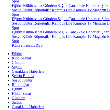
Spor
Eğitim
Kültür-sanat
Gündem
Sağlık
Çanakkale Haberleri
Şehri
Sosyo Kültür
Röportajlar
Kampüs Life
Kampüs Tv
Magazin
Bi
Spor
Eğitim
Kültür-sanat
Gündem
Sağlık
Çanakkale Haberleri
Şehri
Sosyo Kültür
Röportajlar
Kampüs Life
Kampüs Tv
Magazin
Bi
Spor
Eğitim
Kültür-sanat
Gündem
Sağlık
Çanakkale Haberleri
Şehri
Sosyo Kültür
Röportajlar
Kampüs Life
Kampüs Tv
Magazin
Bi
Spor
Künye
İletişim
RSS
Eğitim
Kültür-sanat
Gündem
Sağlık
Çanakkale Haberleri
Şehrin Burada
Sosyo Kültür
Röportajlar
Eğitim
Kültür-sanat
Gündem
Sağlık
Çanakkale Haberleri