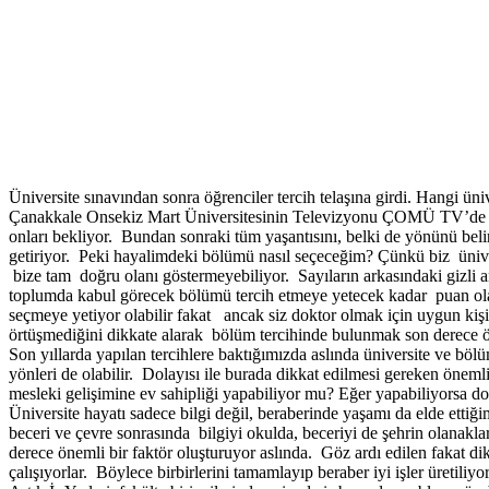
Üniversite sınavından sonra öğrenciler tercih telaşına girdi. Hangi üni
Çanakkale Onsekiz Mart Üniversitesinin Televizyonu ÇOMÜ TV’de Kam
onları bekliyor. Bundan sonraki tüm yaşantısını, belki de yönünü bel
getiriyor. Peki hayalimdeki bölümü nasıl seçeceğim? Çünkü biz ünivers
bize tam doğru olanı göstermeyebiliyor. Sayıların arkasındaki gizli an
toplumda kabul görecek bölümü tercih etmeye yetecek kadar puan olabil
seçmeye yetiyor olabilir fakat ancak siz doktor olmak için uygun kişis
örtüşmediğini dikkate alarak bölüm tercihinde bulunmak son derece 
Son yıllarda yapılan tercihlere baktığımızda aslında üniversite ve bö
yönleri de olabilir. Dolayısı ile burada dikkat edilmesi gereken öne
mesleki gelişimine ev sahipliği yapabiliyor mu? Eğer yapabiliyorsa d
Üniversite hayatı sadece bilgi değil, beraberinde yaşamı da elde ettiği
beceri ve çevre sonrasında bilgiyi okulda, beceriyi de şehrin olanakla
derece önemli bir faktör oluşturuyor aslında. Göz ardı edilen fakat 
çalışıyorlar. Böylece birbirlerini tamamlayıp beraber iyi işler üretiliyor