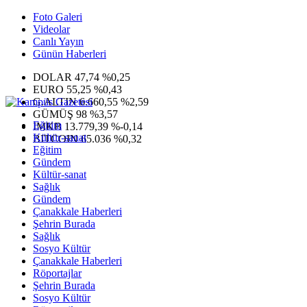
Foto Galeri
Videolar
Canlı Yayın
Günün Haberleri
DOLAR
47,74
%0,25
EURO
55,25
%0,43
G.ALTIN
6.660,55
%2,59
GÜMÜŞ
98
%3,57
Eğitim
IMKB
13.779,39
%-0,14
Kültür-sanat
BITCOIN
65.036
%0,32
Eğitim
Gündem
Kültür-sanat
Sağlık
Gündem
Çanakkale Haberleri
Şehrin Burada
Sağlık
Sosyo Kültür
Çanakkale Haberleri
Röportajlar
Şehrin Burada
Sosyo Kültür