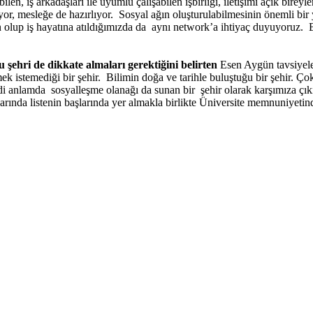
ilen, iş arkadaşları ile uyumlu çalışabilen işbirliği, iletişimi açık birey
ıyor, mesleğe de hazırlıyor. Sosyal ağın oluşturulabilmesinin önemli bir
un olup iş hayatına atıldığımızda da aynı network’a ihtiyaç duyuyoruz
şehri de dikkate almaları gerektiğini belirten
Esen Aygün tavsiyeler
istemediği bir şehir. Bilimin doğa ve tarihle buluştuğu bir şehir. Çok 
ddi anlamda sosyalleşme olanağı da sunan bir şehir olarak karşımıza çık
rında listenin başlarında yer almakla birlikte Üniversite memnuniyeti