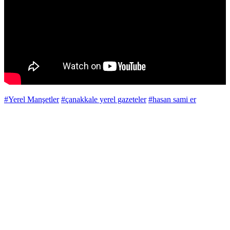
#Yerel Manşetler
#çanakkale yerel gazeteler
#hasan sami er