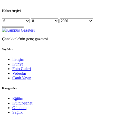
Haber Arşivi
Çanakkale'nin genç gazetesi
Sayfalar
İletişim
Künye
Foto Galeri
Videolar
Canlı Yayın
Kategoriler
Eğitim
Kültür-sanat
Gündem
Sağlık