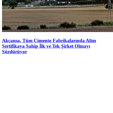
Akçansa, Tüm Çimento Fabrikalarında Altın
Sertifikaya Sahip İlk ve Tek Şirket Olmayı
Sürdürüyor