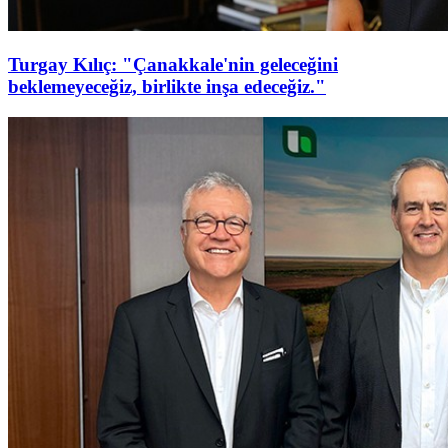
Turgay Kılıç: "Çanakkale'nin geleceğini
beklemeyeceğiz, birlikte inşa edeceğiz."