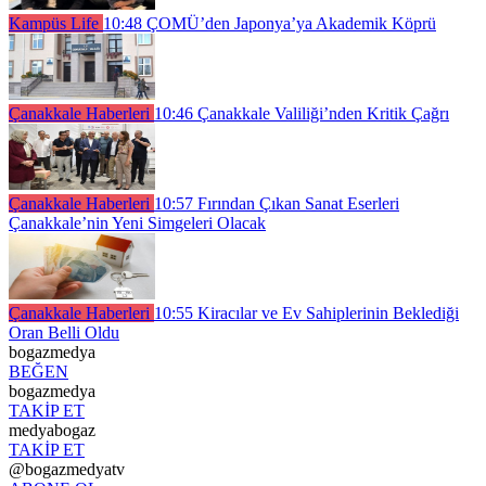
Kampüs Life
10:48
ÇOMÜ’den Japonya’ya Akademik Köprü
Çanakkale Haberleri
10:46
Çanakkale Valiliği’nden Kritik Çağrı
Çanakkale Haberleri
10:57
Fırından Çıkan Sanat Eserleri
Çanakkale’nin Yeni Simgeleri Olacak
Çanakkale Haberleri
10:55
Kiracılar ve Ev Sahiplerinin Beklediği
Oran Belli Oldu
bogazmedya
BEĞEN
bogazmedya
TAKİP ET
medyabogaz
TAKİP ET
@bogazmedyatv