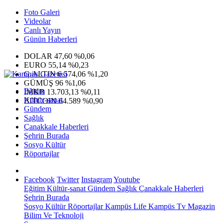
Foto Galeri
Videolar
Canlı Yayın
Günün Haberleri
DOLAR
47,60
%0,06
EURO
55,14
%0,23
G.ALTIN
6.574,06
%1,20
GÜMÜŞ
96
%1,06
Eğitim
IMKB
13.703,13
%0,11
Kültür-sanat
BITCOIN
64.589
%0,90
Gündem
Sağlık
Çanakkale Haberleri
Şehrin Burada
Sosyo Kültür
Röportajlar
Facebook
Twitter
Instagram
Youtube
Eğitim
Kültür-sanat
Gündem
Sağlık
Çanakkale Haberleri
Şehrin Burada
Sosyo Kültür
Röportajlar
Kampüs Life
Kampüs Tv
Magazin
Bilim Ve Teknoloji