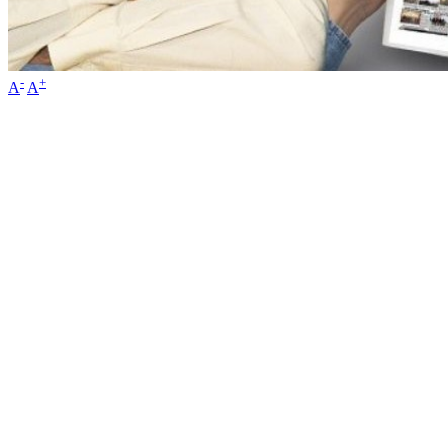
-
+
A
A