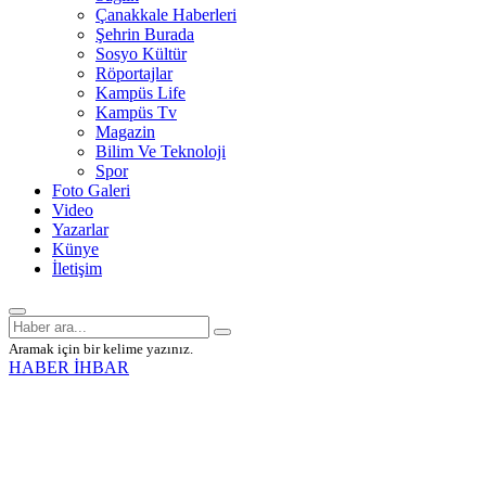
Çanakkale Haberleri
Şehrin Burada
Sosyo Kültür
Röportajlar
Kampüs Life
Kampüs Tv
Magazin
Bilim Ve Teknoloji
Spor
Foto Galeri
Video
Yazarlar
Künye
İletişim
Aramak için bir kelime yazınız.
HABER İHBAR