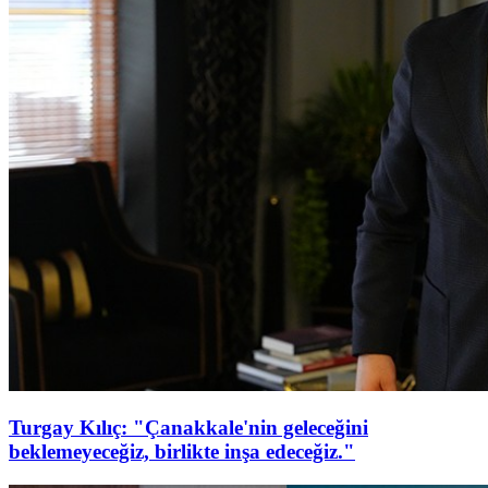
Turgay Kılıç: "Çanakkale'nin geleceğini
beklemeyeceğiz, birlikte inşa edeceğiz."