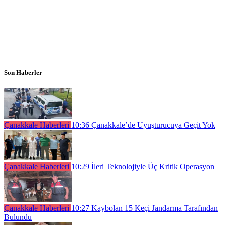
Son Haberler
Çanakkale Haberleri
10:36
Çanakkale’de Uyuşturucuya Geçit Yok
Çanakkale Haberleri
10:29
İleri Teknolojiyle Üç Kritik Operasyon
Çanakkale Haberleri
10:27
Kaybolan 15 Keçi Jandarma Tarafından
Bulundu