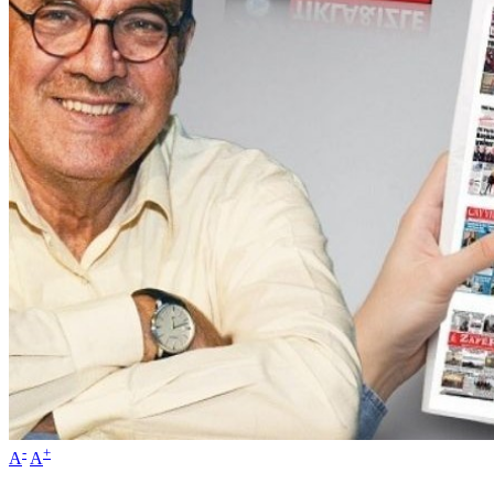
-
+
A
A