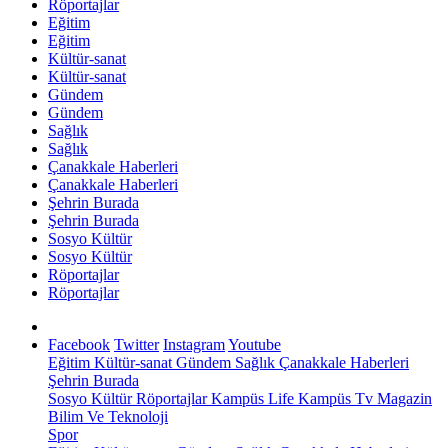
Röportajlar
Eğitim
Eğitim
Kültür-sanat
Kültür-sanat
Gündem
Gündem
Sağlık
Sağlık
Çanakkale Haberleri
Çanakkale Haberleri
Şehrin Burada
Şehrin Burada
Sosyo Kültür
Sosyo Kültür
Röportajlar
Röportajlar
Facebook
Twitter
Instagram
Youtube
Eğitim
Kültür-sanat
Gündem
Sağlık
Çanakkale Haberleri
Şehrin Burada
Sosyo Kültür
Röportajlar
Kampüs Life
Kampüs Tv
Magazin
Bilim Ve Teknoloji
Spor