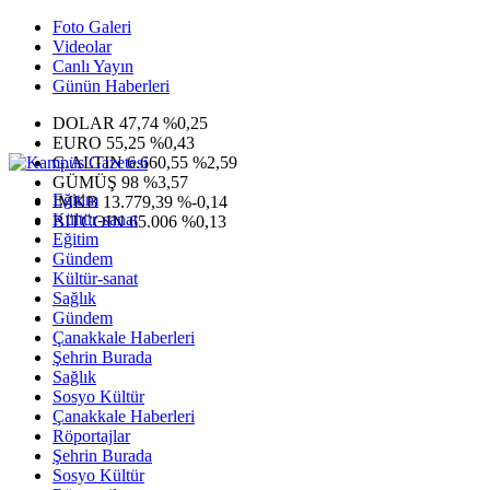
Foto Galeri
Videolar
Canlı Yayın
Günün Haberleri
DOLAR
47,74
%0,25
EURO
55,25
%0,43
G.ALTIN
6.660,55
%2,59
GÜMÜŞ
98
%3,57
Eğitim
IMKB
13.779,39
%-0,14
Kültür-sanat
BITCOIN
65.006
%0,13
Eğitim
Gündem
Kültür-sanat
Sağlık
Gündem
Çanakkale Haberleri
Şehrin Burada
Sağlık
Sosyo Kültür
Çanakkale Haberleri
Röportajlar
Şehrin Burada
Sosyo Kültür