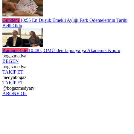
Gündem
10:55
En Düşük Emekli Aylığı Fark Ödemelerinin Tarihi
Belli Oldu
Kampüs Life
10:48
ÇOMÜ’den Japonya’ya Akademik Köprü
bogazmedya
BEĞEN
bogazmedya
TAKİP ET
medyabogaz
TAKİP ET
@bogazmedyatv
ABONE OL