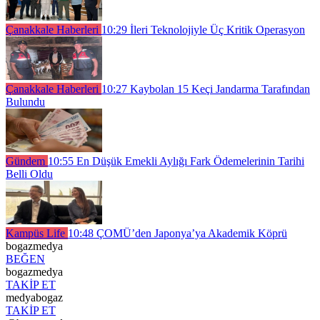
Çanakkale Haberleri
10:29
İleri Teknolojiyle Üç Kritik Operasyon
Çanakkale Haberleri
10:27
Kaybolan 15 Keçi Jandarma Tarafından
Bulundu
Gündem
10:55
En Düşük Emekli Aylığı Fark Ödemelerinin Tarihi
Belli Oldu
Kampüs Life
10:48
ÇOMÜ’den Japonya’ya Akademik Köprü
bogazmedya
BEĞEN
bogazmedya
TAKİP ET
medyabogaz
TAKİP ET