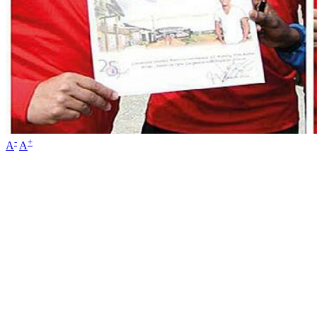
-
+
A
A