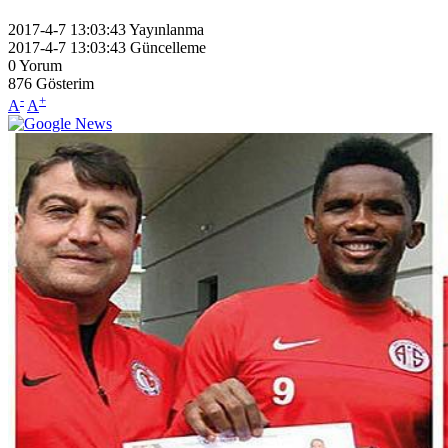
2017-4-7 13:03:43
Yayınlanma
2017-4-7 13:03:43
Güncelleme
0
Yorum
876
Gösterim
-
+
A
A