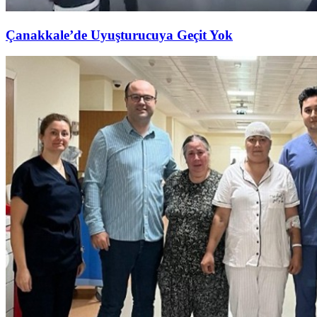
Çanakkale’de Uyuşturucuya Geçit Yok