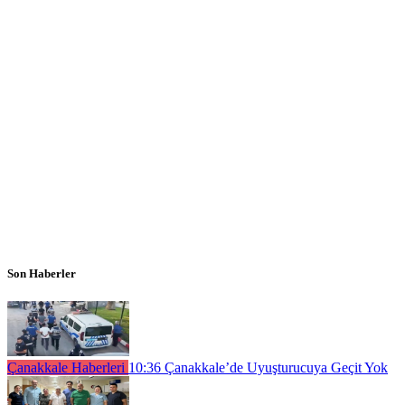
Son Haberler
Çanakkale Haberleri
10:36
Çanakkale’de Uyuşturucuya Geçit Yok