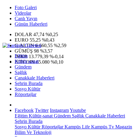
Foto Galeri
Videolar
Canlı Yayın
Günün Haberleri
DOLAR
47,74
%0,25
EURO
55,25
%0,43
G.ALTIN
6.660,55
%2,59
GÜMÜŞ
98
%3,57
Eğitim
IMKB
13.779,39
%-0,14
Kültür-sanat
BITCOIN
65.080
%0,10
Gündem
Sağlık
Çanakkale Haberleri
Şehrin Burada
Sosyo Kültür
Röportajlar
Facebook
Twitter
Instagram
Youtube
Eğitim
Kültür-sanat
Gündem
Sağlık
Çanakkale Haberleri
Şehrin Burada
Sosyo Kültür
Röportajlar
Kampüs Life
Kampüs Tv
Magazin
Bilim Ve Teknoloji