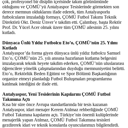
çok, profesyonel bir disiplin içerisinde takım görünümünde
olduğunu ve ÇOMÜ’yü Antalyaspor Tesislerinde görmekten son
derece memnun olduklarını ifade ederek, tüm Antalyasporlu
futbolcuların imzaladığı formayı, ÇOMÜ Futbol Takımı Teknik
Direktörü Okt. Deniz Ünver’e takdim etti. Çalımbay, başta Rektör
Prof. Dr. Yücel Acer olmak üzere tüm ÇOMÜ ailesinin 25. yılını
kutladı.
Dünyaca Ünlü Yıldız Futbolcu Eto’o, ÇOMÜ’nün 25. Yılını
Kutladı
Antalyaspor’da forma giyen dünyaca ünlü yıldız futbolcu Samuel
Eto’o, ÇOMÜ’nün 25. yılı anısına hazırlanan kutlama belgesini
imzalayarak teknik heyete takdim ederken, ÇOMÜ’nün uluslararası
öğrencilere yönelik çalışmalarından duyduğu memnuniyetini belirtti.
Eto’o, Rektörlük Beden Eğitimi ve Spor Bölümü Başkanlığının
organize etmeyi planladığı Futbol Buluşmaları programlarına
katılmak istediğini de ifade etti.
Antalyaspor, Yeni Tesislerinin Kapılarını ÇOMÜ Futbol
Takımına Açtı
Kısa bir süre önce Avrupa standartlarında bir tesis kazanan
Antalyaspor, idari menajer Kerem Atılmaz rehberliğinde ÇOMÜ
Futbol Takımına kapılarını açtı. Türkiye’nin önemli kulüplerinde
menajerlik yapan Atılmaz, ÇOMÜ Futbol Takımına tesisleri
gezdirerek idari ve teknik konularda oyuncularımızı bilgilendirdi.