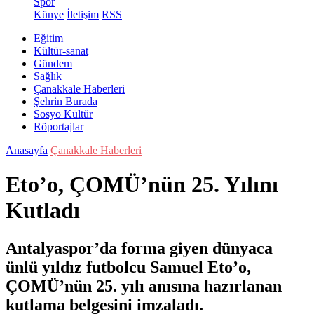
Spor
Künye
İletişim
RSS
Eğitim
Kültür-sanat
Gündem
Sağlık
Çanakkale Haberleri
Şehrin Burada
Sosyo Kültür
Röportajlar
Anasayfa
Çanakkale Haberleri
Eto’o, ÇOMÜ’nün 25. Yılını
Kutladı
Antalyaspor’da forma giyen dünyaca
ünlü yıldız futbolcu Samuel Eto’o,
ÇOMÜ’nün 25. yılı anısına hazırlanan
kutlama belgesini imzaladı.