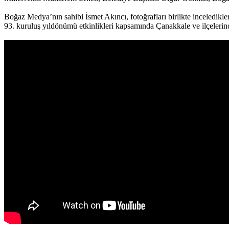
Boğaz Medya’nın sahibi İsmet Akıncı, fotoğrafları birlikte inceledikler
93. kuruluş yıldönümü etkinlikleri kapsamında Çanakkale ve ilçeleri