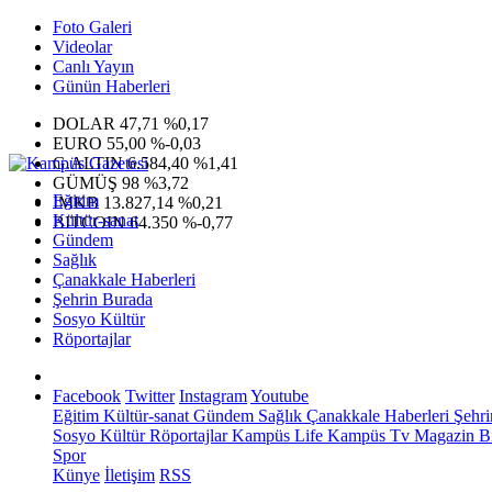
Foto Galeri
Videolar
Canlı Yayın
Günün Haberleri
DOLAR
47,71
%0,17
EURO
55,00
%-0,03
G.ALTIN
6.584,40
%1,41
GÜMÜŞ
98
%3,72
Eğitim
IMKB
13.827,14
%0,21
Kültür-sanat
BITCOIN
64.350
%-0,77
Gündem
Sağlık
Çanakkale Haberleri
Şehrin Burada
Sosyo Kültür
Röportajlar
Facebook
Twitter
Instagram
Youtube
Eğitim
Kültür-sanat
Gündem
Sağlık
Çanakkale Haberleri
Şehri
Sosyo Kültür
Röportajlar
Kampüs Life
Kampüs Tv
Magazin
Bi
Spor
Künye
İletişim
RSS