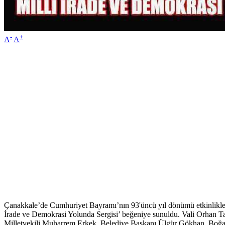
-
+
A
A
Çanakkale’de Cumhuriyet Bayramı’nın 93'üncü yıl dönümü etkinlikleri
İrade ve Demokrasi Yolunda Sergisi’ beğeniye sunuldu. Vali Orhan Tav
Milletvekili Muharrem Erkek, Belediye Başkanı Ülgür Gökhan, Boğaz v