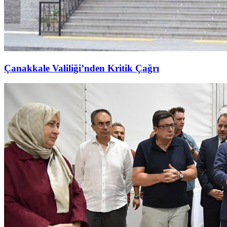
Çanakkale Valiliği’nden Kritik Çağrı