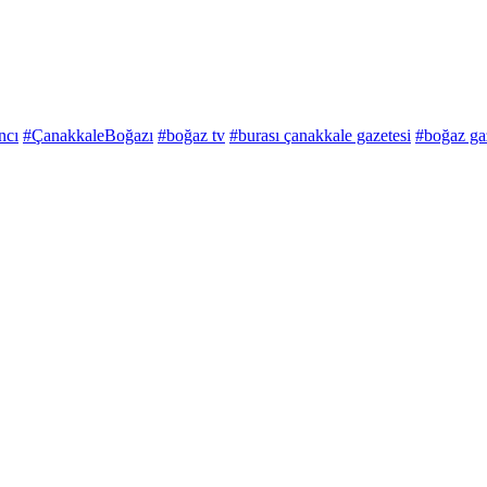
ncı
#ÇanakkaleBoğazı
#boğaz tv
#burası çanakkale gazetesi
#boğaz ga