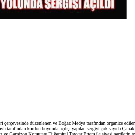
 çerçevesinde düzenlenen ve Boğaz Medya tarafından organize edilen, 
lı tarafından kordon boyunda açılışı yapılan sergiyi çok sayıda Çanakk
e Garnizon Komutanı Tuğamiral Tayyar Ertem ile siyasi partilerin temsi