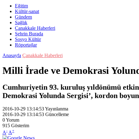
Eğitim
Kültür-sanat
Gündem
Sağlık
Çanakkale Haberleri
Şehrin Burada
Sosyo Kültür
Röportajlar
Anasayfa
Çanakkale Haberleri
Milli İrade ve Demokrasi Yolund
Cumhuriyetin 93. kuruluş yıldönümü etkin
Demokrasi Yolunda Sergisi’, kordon boyund
2016-10-29 13:14:53
Yayınlanma
2016-10-29 13:14:53
Güncelleme
0
Yorum
915
Gösterim
-
+
A
A