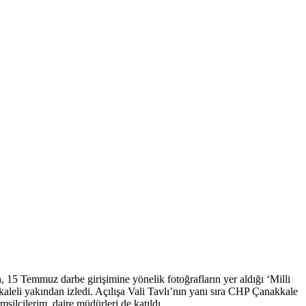
15 Temmuz darbe girişimine yönelik fotoğrafların yer aldığı ‘Milli
aleli yakından izledi. Açılışa Vali Tavlı’nın yanı sıra CHP Çanakkale
lcilerim, daire müdürleri de katıldı.