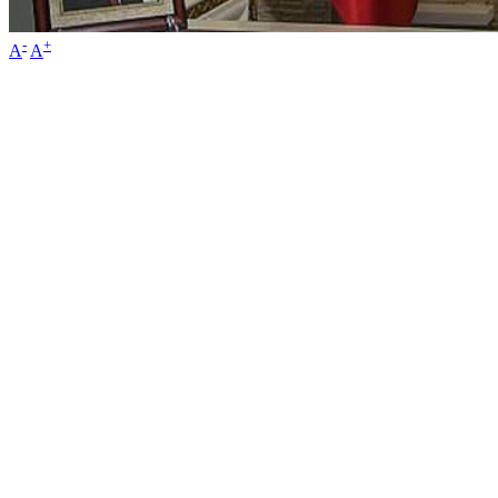
-
+
A
A