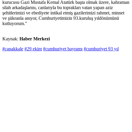
kurucusu Gazi Mustafa Kemal Atatürk başta olmak üzere, kahraman
silah arkadaşlarını, canlarıyla bu toprakları vatan yapan aziz
şehitlerimizi ve ebediyete intikal etmiş gazilerimizi rahmet, minnet
ve şükranla anıyor, Cumhuriyetimizin 93.kuruluş yıldönümünü
kutluyorum."
Kaynak:
Haber Merkezi
#çanakkale
#29 ekim
#cumhuriyet bayramı
#cumhuriyet 93 yıl