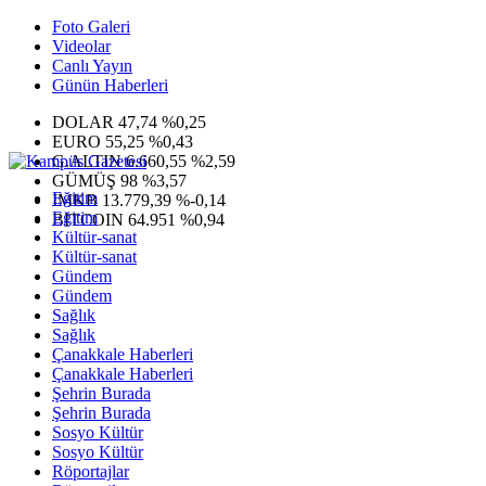
Foto Galeri
Videolar
Canlı Yayın
Günün Haberleri
DOLAR
47,74
%0,25
EURO
55,25
%0,43
G.ALTIN
6.660,55
%2,59
GÜMÜŞ
98
%3,57
Eğitim
IMKB
13.779,39
%-0,14
Eğitim
BITCOIN
64.951
%0,94
Kültür-sanat
Kültür-sanat
Gündem
Gündem
Sağlık
Sağlık
Çanakkale Haberleri
Çanakkale Haberleri
Şehrin Burada
Şehrin Burada
Sosyo Kültür
Sosyo Kültür
Röportajlar