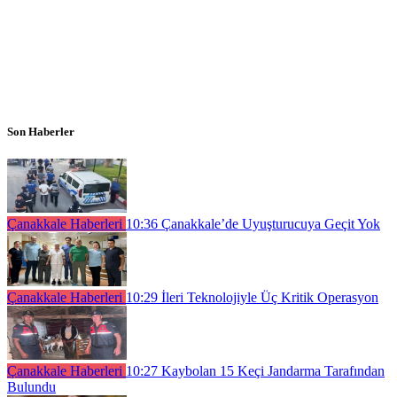
Son Haberler
Çanakkale Haberleri
10:36
Çanakkale’de Uyuşturucuya Geçit Yok
Çanakkale Haberleri
10:29
İleri Teknolojiyle Üç Kritik Operasyon
Çanakkale Haberleri
10:27
Kaybolan 15 Keçi Jandarma Tarafından
Bulundu