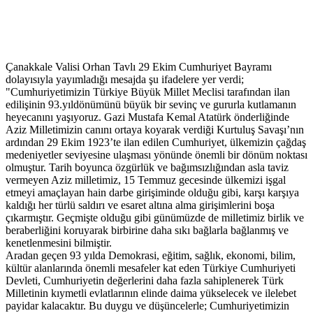
Çanakkale Valisi Orhan Tavlı 29 Ekim Cumhuriyet Bayramı
dolayısıyla yayımladığı mesajda şu ifadelere yer verdi;
"Cumhuriyetimizin Türkiye Büyük Millet Meclisi tarafından ilan
edilişinin 93.yıldönümünü büyük bir sevinç ve gururla kutlamanın
heyecanını yaşıyoruz. Gazi Mustafa Kemal Atatürk önderliğinde
Aziz Milletimizin canını ortaya koyarak verdiği Kurtuluş Savaşı’nın
ardından 29 Ekim 1923’te ilan edilen Cumhuriyet, ülkemizin çağdaş
medeniyetler seviyesine ulaşması yönünde önemli bir dönüm noktası
olmuştur. Tarih boyunca özgürlük ve bağımsızlığından asla taviz
vermeyen Aziz milletimiz, 15 Temmuz gecesinde ülkemizi işgal
etmeyi amaçlayan hain darbe girişiminde olduğu gibi, karşı karşıya
kaldığı her türlü saldırı ve esaret altına alma girişimlerini boşa
çıkarmıştır. Geçmişte olduğu gibi günümüzde de milletimiz birlik ve
beraberliğini koruyarak birbirine daha sıkı bağlarla bağlanmış ve
kenetlenmesini bilmiştir.
Aradan geçen 93 yılda Demokrasi, eğitim, sağlık, ekonomi, bilim,
kültür alanlarında önemli mesafeler kat eden Türkiye Cumhuriyeti
Devleti, Cumhuriyetin değerlerini daha fazla sahiplenerek Türk
Milletinin kıymetli evlatlarının elinde daima yükselecek ve ilelebet
payidar kalacaktır. Bu duygu ve düşüncelerle; Cumhuriyetimizin