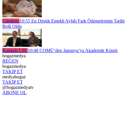
Gündem
10:55
En Düşük Emekli Aylığı Fark Ödemelerinin Tarihi
Belli Oldu
Kampüs Life
10:48
ÇOMÜ’den Japonya’ya Akademik Köprü
bogazmedya
BEĞEN
bogazmedya
TAKİP ET
medyabogaz
TAKİP ET
@bogazmedyatv
ABONE OL