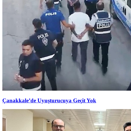
Çanakkale’de Uyuşturucuya Geçit Yok