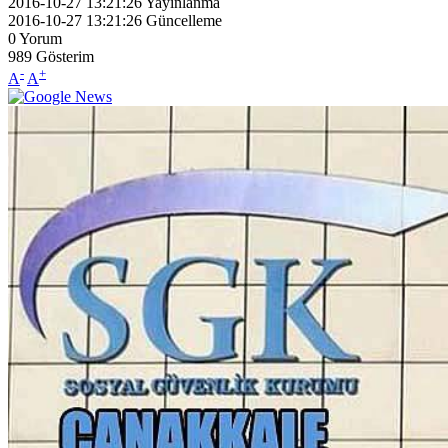
2016-10-27 13:21:26
Yayınlanma
2016-10-27 13:21:26
Güncelleme
0
Yorum
989
Gösterim
-
+
A
A