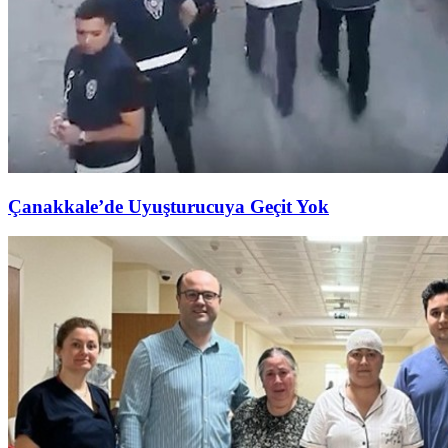
Çanakkale’de Uyuşturucuya Geçit Yok