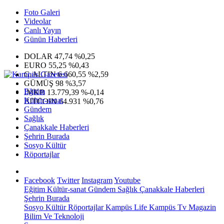
Foto Galeri
Videolar
Canlı Yayın
Günün Haberleri
DOLAR
47,74
%0,25
EURO
55,25
%0,43
G.ALTIN
6.660,55
%2,59
GÜMÜŞ
98
%3,57
Eğitim
IMKB
13.779,39
%-0,14
Kültür-sanat
BITCOIN
64.931
%0,76
Gündem
Sağlık
Çanakkale Haberleri
Şehrin Burada
Sosyo Kültür
Röportajlar
Facebook
Twitter
Instagram
Youtube
Eğitim
Kültür-sanat
Gündem
Sağlık
Çanakkale Haberleri
Şehrin Burada
Sosyo Kültür
Röportajlar
Kampüs Life
Kampüs Tv
Magazin
Bilim Ve Teknoloji