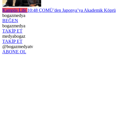
Kampüs Life
10:48
ÇOMÜ’den Japonya’ya Akademik Köprü
bogazmedya
BEĞEN
bogazmedya
TAKİP ET
medyabogaz
TAKİP ET
@bogazmedyatv
ABONE OL