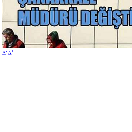
-
+
A
A