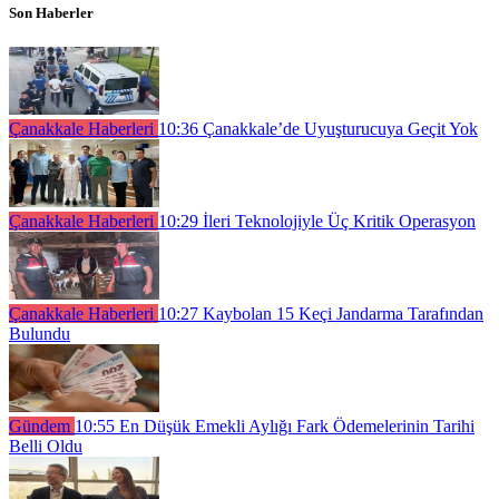
Son Haberler
Çanakkale Haberleri
10:36
Çanakkale’de Uyuşturucuya Geçit Yok
Çanakkale Haberleri
10:29
İleri Teknolojiyle Üç Kritik Operasyon
Çanakkale Haberleri
10:27
Kaybolan 15 Keçi Jandarma Tarafından
Bulundu
Gündem
10:55
En Düşük Emekli Aylığı Fark Ödemelerinin Tarihi
Belli Oldu