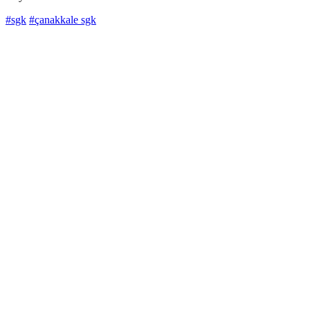
#sgk
#çanakkale sgk