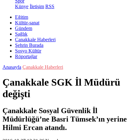
Spor
Künye
İletişim
RSS
Eğitim
Kültür-sanat
Gündem
Sağlık
Çanakkale Haberleri
Şehrin Burada
Sosyo Kültür
Röportajlar
Anasayfa
Çanakkale Haberleri
Çanakkale SGK İl Müdürü
değişti
Çanakkale Sosyal Güvenlik İl
Müdürlüğü’ne Basri Tümsek’ın yerine
Hilmi Ercan atandı.