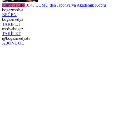
Kampüs Life
10:48
ÇOMÜ’den Japonya’ya Akademik Köprü
bogazmedya
BEĞEN
bogazmedya
TAKİP ET
medyabogaz
TAKİP ET
@bogazmedyatv
ABONE OL