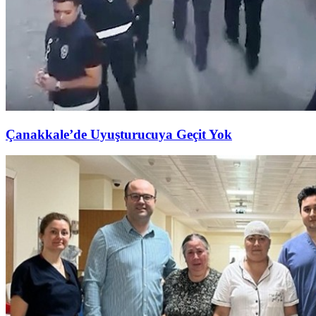
Çanakkale’de Uyuşturucuya Geçit Yok