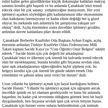
rutini haline gelen güzelliklerine küçük dokunuşlar kattıkları makyaj
sanatını kendisi gibi başarılı ve bu anlamda Çanakkale’mizi temsil
edecek olan bir çok sanatçı yetiştireceğine inanıyorum. Her yeni
işletmeyi açarken söylediğim gibi kadınlarımızın ülke ekonomisine
olan katkılarını önemsiyoruz ve kadın elinin değdiği her iş güzel
oluyor. bu mekanda tam anlamıyla bir şampiyona yakışan yer
olmuş” dedi. Açılış töreninden sonra davetliler işletmeyi gezdiler,
ardından davete katılanlara pilav ikram edildi.
Çanakkale Berberler Kuaförler Oda Başkanı Ayhan Engin, açılış
töreninin ardından Türkiye Kuaförler Odası Federasyonu Milli
Takım kaptanı Sacide Kaya’ya “Usta Öğretici Onur Belgesi” taktim
ederek “ Sacide bizim için çok değerli bir arkadaşımız
Çanakkale’mizi ve ülkemizi çok önemli bir kulvarda temsil edecek
olan bir meslektaşımız, burada kendisi gibi fırçasına sevdalı olan,
işine aşık arkadaşlarımızı eğiteceğinden hiçbir şüphem yok, bu
belgeyi kendisi için çok önemli bir günde taktim etmek Oda
yönetimim ve şahsım adına onur verici bir durum” dedi.
Uzun yıllardır bu işletmeyi açmak için hayal kurduğunu belirten
Sacide Hanım “ Yıllardır bu işletmeyi açmak için uğraştım ancak
öncelikle işimde en iyi olamam gerekiyordu ve bunu bir anlamda
başardım, bu kadar çok sevenimin olduğunu görmek beni bir hayli
duygulandırdı, ben fırçasına sevdalı işini çok seven biriyim burası
Çanakkale için hizmet veren onların beklentilerinin çok üstünde