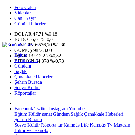
Foto Galeri
Videolar
Canlı Yayın
Günün Haberleri
DOLAR
47,71
%0,18
EURO
55,01
%-0,01
G.ALTIN
6.576,70
%1,30
GÜMÜŞ
98
%3,60
Eğitim
IMKB
13.912,25
%0,82
Kültür-sanat
BITCOIN
64.378
%-0,73
Gündem
Sağlık
Çanakkale Haberleri
Şehrin Burada
Sosyo Kültür
Röportajlar
Facebook
Twitter
Instagram
Youtube
Eğitim
Kültür-sanat
Gündem
Sağlık
Çanakkale Haberleri
Şehrin Burada
Sosyo Kültür
Röportajlar
Kampüs Life
Kampüs Tv
Magazin
Bilim Ve Teknoloji