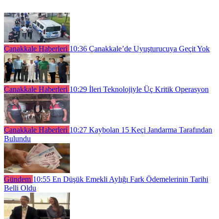
Çanakkale Haberleri
10:36
Çanakkale’de Uyuşturucuya Geçit Yok
Çanakkale Haberleri
10:29
İleri Teknolojiyle Üç Kritik Operasyon
Çanakkale Haberleri
10:27
Kaybolan 15 Keçi Jandarma Tarafından
Bulundu
Gündem
10:55
En Düşük Emekli Aylığı Fark Ödemelerinin Tarihi
Belli Oldu