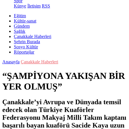
Spor
Künye
İletişim
RSS
Eğitim
Kültür-sanat
Gündem
Sağlık
Çanakkale Haberleri
Şehrin Burada
Sosyo Kültür
Röportajlar
Anasayfa
Çanakkale Haberleri
“ŞAMPİYONA YAKIŞAN BİR
YER OLMUŞ”
Çanakkale’yi Avrupa ve Dünyada temsil
edecek olan Türkiye Kuaförler
Federasyonu Makyaj Milli Takım kaptanı
başarılı bayan kuaförü Sacide Kaya uzun