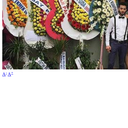
-
+
A
A