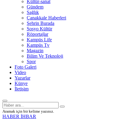
Kültür-sanat
Gündem
Sağlık
Çanakkale Haberleri
Şehrin Burada
Sosyo Kültür
Röportajlar
Kampüs Life
Kampüs Tv
Magazin
Bilim Ve Teknoloji
Spor
Foto Galeri
Video
Yazarlar
Künye
İletişim
Aramak için bir kelime yazınız.
HABER İHBAR