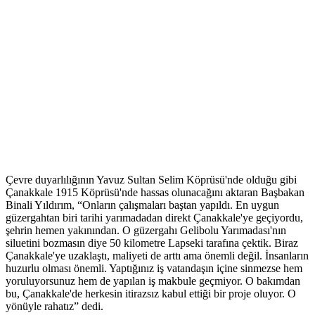
Çevre duyarlılığının Yavuz Sultan Selim Köprüsü'nde olduğu gibi
Çanakkale 1915 Köprüsü'nde hassas olunacağını aktaran Başbakan
Binali Yıldırım, “Onların çalışmaları baştan yapıldı. En uygun
güzergahtan biri tarihi yarımadadan direkt Çanakkale'ye geçiyordu,
şehrin hemen yakınından. O güzergahı Gelibolu Yarımadası'nın
siluetini bozmasın diye 50 kilometre Lapseki tarafına çektik. Biraz
Çanakkale'ye uzaklaştı, maliyeti de arttı ama önemli değil. İnsanların
huzurlu olması önemli. Yaptığınız iş vatandaşın içine sinmezse hem
yoruluyorsunuz hem de yapılan iş makbule geçmiyor. O bakımdan
bu, Çanakkale'de herkesin itirazsız kabul ettiği bir proje oluyor. O
yönüyle rahatız” dedi.