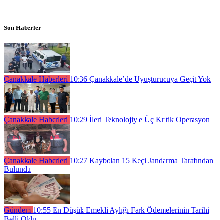
Son Haberler
Çanakkale Haberleri
10:36
Çanakkale’de Uyuşturucuya Geçit Yok
Çanakkale Haberleri
10:29
İleri Teknolojiyle Üç Kritik Operasyon
Çanakkale Haberleri
10:27
Kaybolan 15 Keçi Jandarma Tarafından
Bulundu
Gündem
10:55
En Düşük Emekli Aylığı Fark Ödemelerinin Tarihi
Belli Oldu