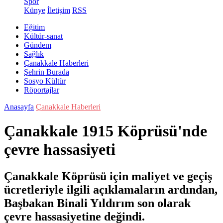
Spor
Künye
İletişim
RSS
Eğitim
Kültür-sanat
Gündem
Sağlık
Çanakkale Haberleri
Şehrin Burada
Sosyo Kültür
Röportajlar
Anasayfa
Çanakkale Haberleri
Çanakkale 1915 Köprüsü'nde
çevre hassasiyeti
Çanakkale Köprüsü için maliyet ve geçiş
ücretleriyle ilgili açıklamaların ardından,
Başbakan Binali Yıldırım son olarak
çevre hassasiyetine değindi.