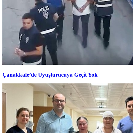
Çanakkale’de Uyuşturucuya Geçit Yok