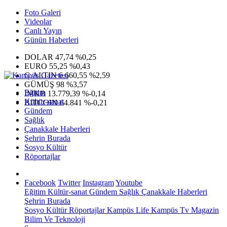
Foto Galeri
Videolar
Canlı Yayın
Günün Haberleri
DOLAR
47,74
%0,25
EURO
55,25
%0,43
G.ALTIN
6.660,55
%2,59
GÜMÜŞ
98
%3,57
Eğitim
IMKB
13.779,39
%-0,14
Kültür-sanat
BITCOIN
64.841
%-0,21
Gündem
Sağlık
Çanakkale Haberleri
Şehrin Burada
Sosyo Kültür
Röportajlar
Facebook
Twitter
Instagram
Youtube
Eğitim
Kültür-sanat
Gündem
Sağlık
Çanakkale Haberleri
Şehrin Burada
Sosyo Kültür
Röportajlar
Kampüs Life
Kampüs Tv
Magazin
Bilim Ve Teknoloji