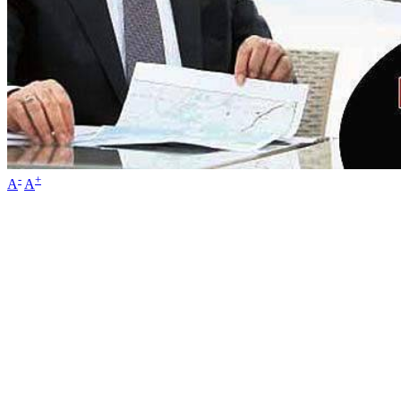
-
+
A
A