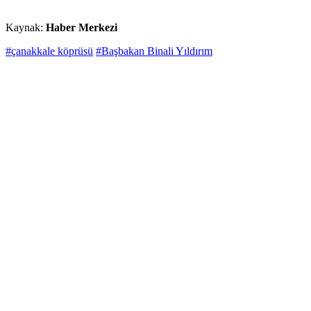
Kaynak:
Haber Merkezi
#çanakkale köprüsü
#Başbakan Binali Yıldırım