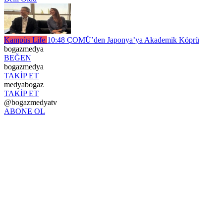
Kampüs Life
10:48
ÇOMÜ’den Japonya’ya Akademik Köprü
bogazmedya
BEĞEN
bogazmedya
TAKİP ET
medyabogaz
TAKİP ET
@bogazmedyatv
ABONE OL