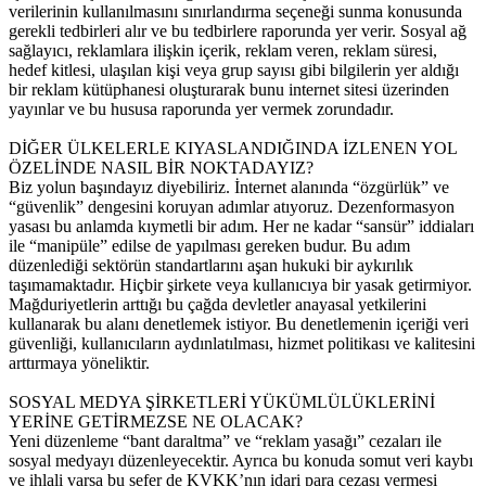
verilerinin kullanılmasını sınırlandırma seçeneği sunma konusunda
gerekli tedbirleri alır ve bu tedbirlere raporunda yer verir. Sosyal ağ
sağlayıcı, reklamlara ilişkin içerik, reklam veren, reklam süresi,
hedef kitlesi, ulaşılan kişi veya grup sayısı gibi bilgilerin yer aldığı
bir reklam kütüphanesi oluşturarak bunu internet sitesi üzerinden
yayınlar ve bu hususa raporunda yer vermek zorundadır.
DİĞER ÜLKELERLE KIYASLANDIĞINDA İZLENEN YOL
ÖZELİNDE NASIL BİR NOKTADAYIZ?
Biz yolun başındayız diyebiliriz. İnternet alanında “özgürlük” ve
“güvenlik” dengesini koruyan adımlar atıyoruz. Dezenformasyon
yasası bu anlamda kıymetli bir adım. Her ne kadar “sansür” iddiaları
ile “manipüle” edilse de yapılması gereken budur. Bu adım
düzenlediği sektörün standartlarını aşan hukuki bir aykırılık
taşımamaktadır. Hiçbir şirkete veya kullanıcıya bir yasak getirmiyor.
Mağduriyetlerin arttığı bu çağda devletler anayasal yetkilerini
kullanarak bu alanı denetlemek istiyor. Bu denetlemenin içeriği veri
güvenliği, kullanıcıların aydınlatılması, hizmet politikası ve kalitesini
arttırmaya yöneliktir.
SOSYAL MEDYA ŞİRKETLERİ YÜKÜMLÜLÜKLERİNİ
YERİNE GETİRMEZSE NE OLACAK?
Yeni düzenleme “bant daraltma” ve “reklam yasağı” cezaları ile
sosyal medyayı düzenleyecektir. Ayrıca bu konuda somut veri kaybı
ve ihlali varsa bu sefer de KVKK’nın idari para cezası vermesi