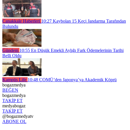
Çanakkale Haberleri
10:27
Kaybolan 15 Keçi Jandarma Tarafından
Bulundu
Gündem
10:55
En Düşük Emekli Aylığı Fark Ödemelerinin Tarihi
Belli Oldu
Kampüs Life
10:48
ÇOMÜ’den Japonya’ya Akademik Köprü
bogazmedya
BEĞEN
bogazmedya
TAKİP ET
medyabogaz
TAKİP ET
@bogazmedyatv
ABONE OL