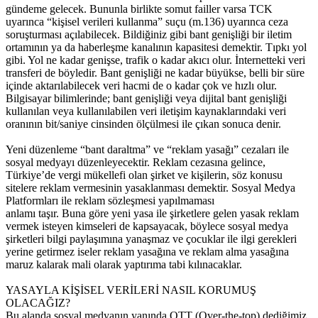
gündeme gelecek. Bununla birlikte somut failler varsa TCK
uyarınca “kişisel verileri kullanma” suçu (m.136) uyarınca ceza
soruşturması açılabilecek. Bildiğiniz gibi bant genişliği bir iletim
ortamının ya da haberleşme kanalının kapasitesi demektir. Tıpkı yol
gibi. Yol ne kadar genişse, trafik o kadar akıcı olur. İnternetteki veri
transferi de böyledir. Bant genişliği ne kadar büyükse, belli bir süre
içinde aktarılabilecek veri hacmi de o kadar çok ve hızlı olur.
Bilgisayar bilimlerinde; bant genişliği veya dijital bant genişliği
kullanılan veya kullanılabilen veri iletişim kaynaklarındaki veri
oranının bit/saniye cinsinden ölçülmesi ile çıkan sonuca denir.
Yeni düzenleme “bant daraltma” ve “reklam yasağı” cezaları ile
sosyal medyayı düzenleyecektir. Reklam cezasına gelince,
Türkiye’de vergi mükellefi olan şirket ve kişilerin, söz konusu
sitelere reklam vermesinin yasaklanması demektir. Sosyal Medya
Platformları ile reklam sözleşmesi yapılmaması
anlamı taşır. Buna göre yeni yasa ile şirketlere gelen yasak reklam
vermek isteyen kimseleri de kapsayacak, böylece sosyal medya
şirketleri bilgi paylaşımına yanaşmaz ve çocuklar ile ilgi gerekleri
yerine getirmez iseler reklam yasağına ve reklam alma yasağına
maruz kalarak mali olarak yaptırıma tabi kılınacaklar.
YASAYLA KİŞİSEL VERİLERİ NASIL KORUMUŞ
OLACAĞIZ?
Bu alanda sosyal medyanın yanında OTT (Over-the-top) dediğimiz