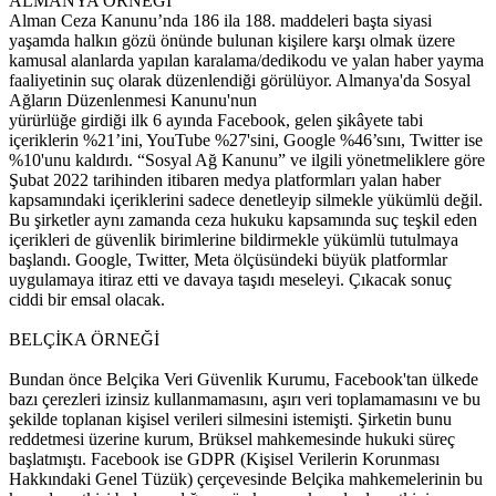
ALMANYA ÖRNEĞİ
Alman Ceza Kanunu’nda 186 ila 188. maddeleri başta siyasi
yaşamda halkın gözü önünde bulunan kişilere karşı olmak üzere
kamusal alanlarda yapılan karalama/dedikodu ve yalan haber yayma
faaliyetinin suç olarak düzenlendiği görülüyor. Almanya'da Sosyal
Ağların Düzenlenmesi Kanunu'nun
yürürlüğe girdiği ilk 6 ayında Facebook, gelen şikâyete tabi
içeriklerin %21’ini, YouTube %27'sini, Google %46’sını, Twitter ise
%10'unu kaldırdı. “Sosyal Ağ Kanunu” ve ilgili yönetmeliklere göre
Şubat 2022 tarihinden itibaren medya platformları yalan haber
kapsamındaki içeriklerini sadece denetleyip silmekle yükümlü değil.
Bu şirketler aynı zamanda ceza hukuku kapsamında suç teşkil eden
içerikleri de güvenlik birimlerine bildirmekle yükümlü tutulmaya
başlandı. Google, Twitter, Meta ölçüsündeki büyük platformlar
uygulamaya itiraz etti ve davaya taşıdı meseleyi. Çıkacak sonuç
ciddi bir emsal olacak.
BELÇİKA ÖRNEĞİ
Bundan önce Belçika Veri Güvenlik Kurumu, Facebook'tan ülkede
bazı çerezleri izinsiz kullanmamasını, aşırı veri toplamamasını ve bu
şekilde toplanan kişisel verileri silmesini istemişti. Şirketin bunu
reddetmesi üzerine kurum, Brüksel mahkemesinde hukuki süreç
başlatmıştı. Facebook ise GDPR (Kişisel Verilerin Korunması
Hakkındaki Genel Tüzük) çerçevesinde Belçika mahkemelerinin bu