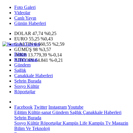
Foto Galeri
Videolar
Canlı Yayın
Günün Haberleri
DOLAR
47,74
%0,25
EURO
55,25
%0,43
G.ALTIN
6.660,55
%2,59
GÜMÜŞ
98
%3,57
Eğitim
IMKB
13.779,39
%-0,14
Kültür-sanat
BITCOIN
64.841
%-0,21
Gündem
Sağlık
Çanakkale Haberleri
Şehrin Burada
Sosyo Kültür
Röportajlar
Facebook
Twitter
Instagram
Youtube
Eğitim
Kültür-sanat
Gündem
Sağlık
Çanakkale Haberleri
Şehrin Burada
Sosyo Kültür
Röportajlar
Kampüs Life
Kampüs Tv
Magazin
Bilim Ve Teknoloji