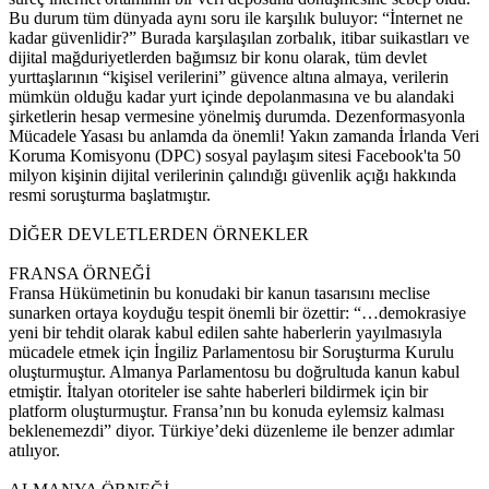
Bu durum tüm dünyada aynı soru ile karşılık buluyor: “İnternet ne
kadar güvenlidir?” Burada karşılaşılan zorbalık, itibar suikastları ve
dijital mağduriyetlerden bağımsız bir konu olarak, tüm devlet
yurttaşlarının “kişisel verilerini” güvence altına almaya, verilerin
mümkün olduğu kadar yurt içinde depolanmasına ve bu alandaki
şirketlerin hesap vermesine yönelmiş durumda. Dezenformasyonla
Mücadele Yasası bu anlamda da önemli! Yakın zamanda İrlanda Veri
Koruma Komisyonu (DPC) sosyal paylaşım sitesi Facebook'ta 50
milyon kişinin dijital verilerinin çalındığı güvenlik açığı hakkında
resmi soruşturma başlatmıştır.
DİĞER DEVLETLERDEN ÖRNEKLER
FRANSA ÖRNEĞİ
Fransa Hükümetinin bu konudaki bir kanun tasarısını meclise
sunarken ortaya koyduğu tespit önemli bir özettir: “…demokrasiye
yeni bir tehdit olarak kabul edilen sahte haberlerin yayılmasıyla
mücadele etmek için İngiliz Parlamentosu bir Soruşturma Kurulu
oluşturmuştur. Almanya Parlamentosu bu doğrultuda kanun kabul
etmiştir. İtalyan otoriteler ise sahte haberleri bildirmek için bir
platform oluşturmuştur. Fransa’nın bu konuda eylemsiz kalması
beklenemezdi” diyor. Türkiye’deki düzenleme ile benzer adımlar
atılıyor.