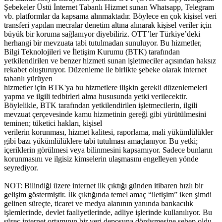
Şebekeler Üstü İnternet Tabanlı Hizmet sunan Whatsapp, Telegram
vb. platformlar da kapsama alınmaktadır. Böylece en çok kişisel veri
transferi yapılan mecralar denetim altına alınarak kişisel veriler için
büyük bir koruma sağlanıyor diyebiliriz. OTT’ler Türkiye’deki
herhangi bir mevzuata tabi tutulmadan sunuluyor. Bu hizmetler,
Bilgi Teknolojileri ve İletişim Kurumu (BTK) tarafından
yetkilendirilen ve benzer hizmeti sunan işletmeciler açısından haksız
rekabet oluşturuyor. Düzenleme ile birlikte şebeke olarak internet
tabanlı yürüyen
hizmetler için BTK'ya bu hizmetlere ilişkin gerekli düzenlemeleri
yapma ve ilgili tedbirleri alma hususunda yetki verilecektir.
Böylelikle, BTK tarafından yetkilendirilen işletmecilerin, ilgili
mevzuat çerçevesinde kamu hizmetinin gereği gibi yürütülmesini
teminen; tüketici hakları, kişisel
verilerin korunması, hizmet kalitesi, raporlama, mali yükümlülükler
gibi bazı yükümlülüklere tabi tutulması amaçlanıyor. Bu yetki;
içeriklerin görülmesi veya bilinmesini kapsamıyor. Sadece bunların
korunmasını ve ilgisiz kimselerin ulaşmasını engelleyen yönde
seyrediyor.
NOT: Bilindiği üzere internet ilk çıktığı günden itibaren hızlı bir
gelişim göstermiştir. İlk çıktığında temel amaç “iletişim” iken şimdi
gelinen süreçte, ticaret ve medya alanının yanında bankacılık
işlemlerinde, devlet faaliyetlerinde, adliye işlerinde kullanılıyor. Bu
süreç internet ortamının bir veri deposuna dönüşmesine sebep oldu.