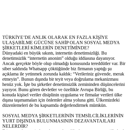
TÜRKİYE’DE ANLIK OLARAK EN FAZLA KİŞİYE
ULAŞABİLME GÜCÜNE SAHİP OLAN SOSYAL MEDYA
ŞİRKETLERİ KİMLERİN DENETİMİNDE?
Dünyadaki en büyük sıkıntı, internetin denetimsizliği. Bu
denetimsizlik “internetin anonim” olduğu iddiasına dayanıyor.
Ancak gerçekte böyle olup olmadığı konusunda tereddütler var. Bir
siber saldırıda Whatsapp çöktüğünde biz firmanın yaptığı şu
açıklama ile yetinmek zorunda kaldık: “Verileriniz güvende, merak
etmeyin”. Bunun dışında bir teyit veya doğrulama mekanizması
henüz yok. İşte bu şirketler denetimsizlik zemininden düşüncelerini
yayıyor. Bunu gören devletler ve özellikle Avrupa Birliği, bu
konuda kişisel veriler disiplinin uygulama ve firmalar verileri ülke
dışına taşımamaları için önlemler alma yoluna gitti. Ülkemizdeki
düzenlemeleri de bu kapsamda değerlendirmek mümkün.
SOSYAL MEDYA ŞİRKETLERİNİN TEMSİLCİLİKLERİNİN
YURT DIŞINDA BULUNMASININ DEZAVANTAJLARI
NELERDİR?