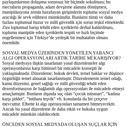
paylaşımlarının dolaşıma sorunsuz bir biçimde sokulması; bu
mecraların propaganda, adam devşirme alanına dönüşmesi,
manipülasyona zemin hazırlayan girişimlerin topluma sosyal medya
aracılığı ile sevk edilmesi mümkündür. Bunların tümü ve daha
fazlası toplumsal huzur ve milli güvenlik için sorun teşkil etmektedir.
Zira toplumsal barışı tehdit eden içeriklerin derhal kaldırılması,
toplumu manipüle eden içeriklerin tespiti ve hızlı biçimde
engellenmesi için Türkiye’de yerleşik bir muhatabın olması
önemlidir.
SOSYAL MEDYA ÜZERİNDEN YÖNETİLEN YABANCI
ALGI OPERASYONLARI ARTIK TARİHE Mİ KARIŞIYOR?
Sosyal medyaya ilişkin tasarlanan yasal düzenlemeler algı
operasyonlarına karşı bütünsel bir mücadele konsepti ile
yaklaşmaktadır. Düzenleme; hukuk devleti, temel haklar ve düşünce
özgürlüğü temel alınarak tasarlanmıştır. Düzenlemenin temel odağı,
kamu düzenini, genel sağlığı ve milli güvenliği tehdit eden
dezenformasyon ile bağlantılı algı operasyonları ile mücadele etmeyi
amaçlamıştır. Bunların dışında suç olan “çocuk istismarı”, “kadına
karşı şiddet”, “intihara teşvik” vb. konularda da bir çerçeve
mevcuttur. Elbette ki algı operasyonları tamamen bitmeyecektir.
Ancak bu yasal düzenleme ile daha etkin ve hukuka uygun
mücadele mümkün olabilecektir.
ÖNCEDEN SOSYAL MEDYADA OLUŞAN SUÇLAR İÇİN