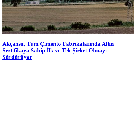
Akçansa, Tüm Çimento Fabrikalarında Altın
Sertifikaya Sahip İlk ve Tek Şirket Olmayı
Sürdürüyor