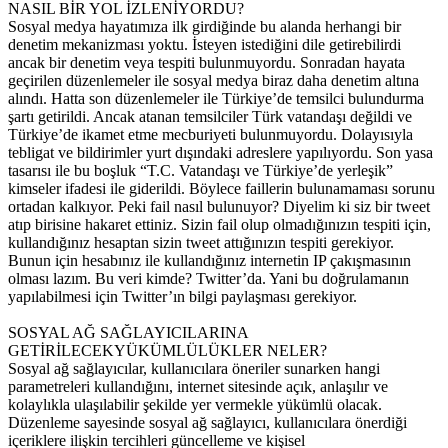
NASIL BİR YOL İZLENİYORDU?
Sosyal medya hayatımıza ilk girdiğinde bu alanda herhangi bir
denetim mekanizması yoktu. İsteyen istediğini dile getirebilirdi
ancak bir denetim veya tespiti bulunmuyordu. Sonradan hayata
geçirilen düzenlemeler ile sosyal medya biraz daha denetim altına
alındı. Hatta son düzenlemeler ile Türkiye’de temsilci bulundurma
şartı getirildi. Ancak atanan temsilciler Türk vatandaşı değildi ve
Türkiye’de ikamet etme mecburiyeti bulunmuyordu. Dolayısıyla
tebligat ve bildirimler yurt dışındaki adreslere yapılıyordu. Son yasa
tasarısı ile bu boşluk “T.C. Vatandaşı ve Türkiye’de yerleşik”
kimseler ifadesi ile giderildi. Böylece faillerin bulunamaması sorunu
ortadan kalkıyor. Peki fail nasıl bulunuyor? Diyelim ki siz bir tweet
atıp birisine hakaret ettiniz. Sizin fail olup olmadığınızın tespiti için,
kullandığınız hesaptan sizin tweet attığınızın tespiti gerekiyor.
Bunun için hesabınız ile kullandığınız internetin IP çakışmasının
olması lazım. Bu veri kimde? Twitter’da. Yani bu doğrulamanın
yapılabilmesi için Twitter’ın bilgi paylaşması gerekiyor.
SOSYAL AĞ SAĞLAYICILARINA
GETİRİLECEKYÜKÜMLÜLÜKLER NELER?
Sosyal ağ sağlayıcılar, kullanıcılara öneriler sunarken hangi
parametreleri kullandığını, internet sitesinde açık, anlaşılır ve
kolaylıkla ulaşılabilir şekilde yer vermekle yükümlü olacak.
Düzenleme sayesinde sosyal ağ sağlayıcı, kullanıcılara önerdiği
içeriklere ilişkin tercihleri güncelleme ve kişisel