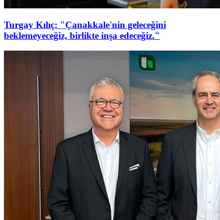
Turgay Kılıç: "Çanakkale'nin geleceğini
beklemeyeceğiz, birlikte inşa edeceğiz."