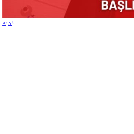
-
+
A
A