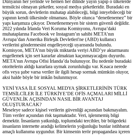
Dünyanın her yerinde ve hemen her dilinde yayın yapıp o ülkelerde
temsilcisi olmayan şirketler, sosyal medya şirketleridir. Buradaki en
büyük sorun, devletlerin muhatap alabileceği, bilgi isteyebileceği bir
yapının kendi ülkesinde olmaması. Böyle olunca “denetlenemez” bir
yapı karşımıza çıkıyor. Denetlenemeyen bir sistem güvenli değildir.
2022 yılında İrlanda Veri Koruma Komisyonu, Avrupa’daki
muhataplarına Facebook ve Instagram’ın sahibi META’nın
Avrupa’dan Amerika Birleşik Devletleri'ne (ABD) kullanıcı
verilerini göndermesini engelleyeceği uyarısında bulundu.
Komisyon, META’nın büyük miktarda veriyi ABD’ye aktarmasını
engellemek için sert kararlar almaktan kaçınmayacağını duyurdu.
META’nın Avrupa Ofisi İrlanda’da bulunuyor. Bu nedenle buradaki
otoritelerin aldığı kararlara uymak zorunluluğu var. Kısaca nerede
ofis veya şube varsa veriler ile ilgili hesap sormak mümkün oluyor,
aksi halde böyle bir imkân bulunmuyor.
YENİ YASA İLE SOSYAL MEDYA ŞİRKETLERİNİN TÜRK
TEMSİLCİLER İLE TÜRKİYE’DE OFİS AÇMALARI MİLLİ
GÜVENLİK AÇISINDAN NASIL BİR AVANTAJ
OLUŞTURACAK?
Meseleye sadece kişisel verilerin güvenliği açısından bakmayalım.
Tüm veriler açısından risk taşımaktadır. Veri, işlenmemiş bilgi
demektir. İnsanların yatkınlığı, toplumdaki tercihler, bir bölgedeki
insanların internette aradığı kelimelerin yoğunluğu bunlar istihbarat
amaçlı kullanıma uygundur. Bir kimsenin terör propagandası içeren