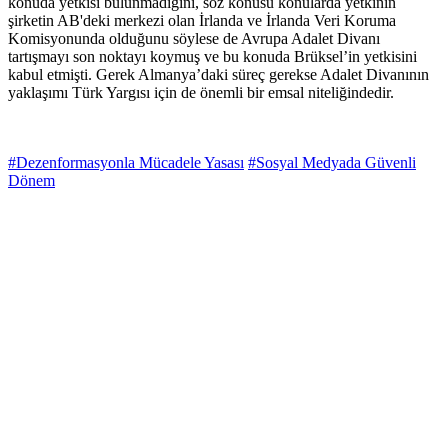
konuda yetkisi bulunmadığını, söz konusu konularda yetkinin
şirketin AB'deki merkezi olan İrlanda ve İrlanda Veri Koruma
Komisyonunda olduğunu söylese de Avrupa Adalet Divanı
tartışmayı son noktayı koymuş ve bu konuda Brüksel’in yetkisini
kabul etmişti. Gerek Almanya’daki süreç gerekse Adalet Divanının
yaklaşımı Türk Yargısı için de önemli bir emsal niteliğindedir.
#Dezenformasyonla Mücadele Yasası
#Sosyal Medyada Güvenli
Dönem