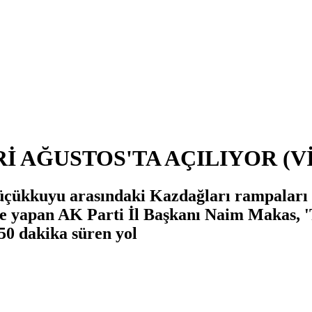
İ AĞUSTOS'TA AÇILIYOR (V
ükkuyu arasındaki Kazdağları rampaları g
 yapan AK Parti İl Başkanı Naim Makas, 'Tün
0 dakika süren yol