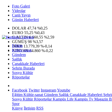
Foto Galeri
Videolar
Canlı Yayın
Günün Haberleri
DOLAR
47,74
%0,25
EURO
55,25
%0,43
G.ALTIN
6.660,55
%2,59
GÜMÜŞ
98
%3,57
Eğitim
IMKB
13.779,39
%-0,14
Kültür-sanat
BITCOIN
64.860
%-0,22
Gündem
Sağlık
Çanakkale Haberleri
Şehrin Burada
Sosyo Kültür
Röportajlar
Facebook
Twitter
Instagram
Youtube
Eğitim
Kültür-sanat
Gündem
Sağlık
Çanakkale Haberleri
Şehri
Sosyo Kültür
Röportajlar
Kampüs Life
Kampüs Tv
Magazin
Bi
Spor
Künye
İletişim
RSS