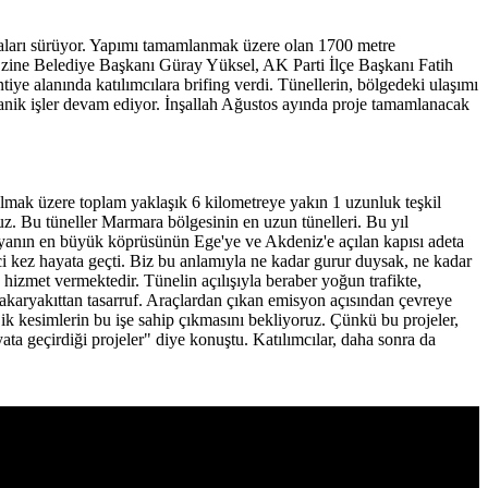
maları sürüyor. Yapımı tamamlanmak üzere olan 1700 metre
 Ezine Belediye Başkanı Güray Yüksel, AK Parti İlçe Başkanı Fatih
ye alanında katılımcılara brifing verdi. Tünellerin, bölgedeki ulaşımı
kanik işler devam ediyor. İnşallah Ağustos ayında proje tamamlanacak
lmak üzere toplam yaklaşık 6 kilometreye yakın 1 uzunluk teşkil
uz. Bu tüneller Marmara bölgesinin en uzun tünelleri. Bu yıl
yanın en büyük köprüsünün Ege'ye ve Akdeniz'e açılan kapısı adeta
i kez hayata geçti. Biz bu anlamıyla ne kadar gurur duysak, ne kadar
hizmet vermektedir. Tünelin açılışıyla beraber yoğun trafikte,
akaryakıttan tasarruf. Araçlardan çıkan emisyon açısından çevreye
k kesimlerin bu işe sahip çıkmasını bekliyoruz. Çünkü bu projeler,
ata geçirdiği projeler" diye konuştu. Katılımcılar, daha sonra da