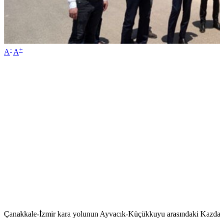
-
+
A
A
Çanakkale-İzmir kara yolunun Ayvacık-Küçükkuyu arasındaki Kazdağl