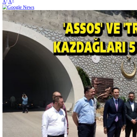
-
+
A
A