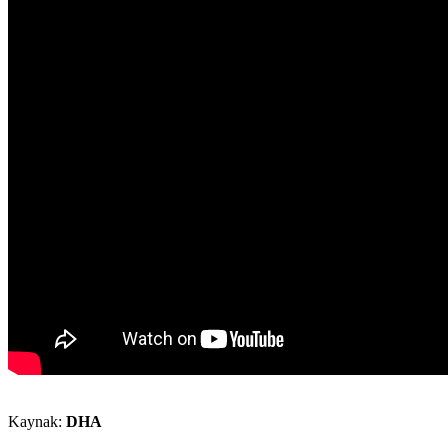
Kaynak:
DHA