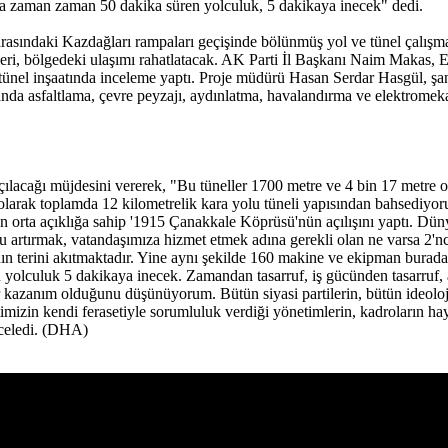
arda zaman zaman 50 dakika süren yolculuk, 5 dakikaya inecek" dedi.
rasındaki Kazdağları rampaları geçişinde bölünmüş yol ve tünel çalış
leri, bölgedeki ulaşımı rahatlatacak. AK Parti İl Başkanı Naim Makas,
tünel inşaatında inceleme yaptı. Proje müdürü Hasan Serdar Hasgül, şanti
 anda asfaltlama, çevre peyzajı, aydınlatma, havalandırma ve elektrome
ılacağı müjdesini vererek, "Bu tüneller 1700 metre ve 4 bin 17 metre o
 olarak toplamda 12 kilometrelik kara yolu tüneli yapısından bahsediyor
orta açıklığa sahip '1915 Çanakkale Köprüsü'nün açılışını yaptı. Dün
 artırmak, vatandaşımıza hizmet etmek adına gerekli olan ne varsa 2'nc
ın terini akıtmaktadır. Yine aynı şekilde 160 makine ve ekipman burada 
yolculuk 5 dakikaya inecek. Zamandan tasarruf, iş gücünden tasarruf, 
r kazanım olduğunu düşünüyorum. Bütün siyasi partilerin, bütün ideoloji
imizin kendi ferasetiyle sorumluluk verdiği yönetimlerin, kadroların hay
inceledi. (DHA)