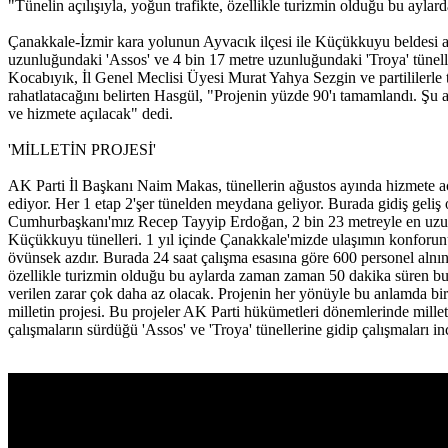
"Tünelin açılışıyla, yoğun trafikte, özellikle turizmin olduğu bu ayl
Çanakkale-İzmir kara yolunun Ayvacık ilçesi ile Küçükkuyu beldesi a
uzunluğundaki 'Assos' ve 4 bin 17 metre uzunluğundaki 'Troya' tünel
Kocabıyık, İl Genel Meclisi Üyesi Murat Yahya Sezgin ve partililerle 
rahatlatacağını belirten Hasgül, "Projenin yüzde 90'ı tamamlandı. Şu
ve hizmete açılacak" dedi.
'MİLLETİN PROJESİ'
AK Parti İl Başkanı Naim Makas, tünellerin ağustos ayında hizmete aç
ediyor. Her 1 etap 2'şer tünelden meydana geliyor. Burada gidiş geliş
Cumhurbaşkanı'mız Recep Tayyip Erdoğan, 2 bin 23 metreyle en uzun 
Küçükkuyu tünelleri. 1 yıl içinde Çanakkale'mizde ulaşımın konforunu
övünsek azdır. Burada 24 saat çalışma esasına göre 600 personel alnın
özellikle turizmin olduğu bu aylarda zaman zaman 50 dakika süren bu 
verilen zarar çok daha az olacak. Projenin her yönüyle bu anlamda bi
milletin projesi. Bu projeler AK Parti hükümetleri dönemlerinde millet
çalışmaların sürdüğü 'Assos' ve 'Troya' tünellerine gidip çalışmaları 